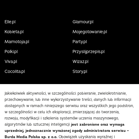
Elle.pl
Glamour.pl
Kobieta.pl
Mojegotowanie.pl
Mamotoja.pl
Party.pl
Polki.pl
Przyslijprzepis.pl
Viva.pl
Wizaz.pl
Cocolita.pl
Story.pl
Jakiekolwiek aktywności, w szczególności: pobieranie, zwielokrotnianie,
przechowywanie, lub inne wykorzystywanie treści, danych lub informacji
dostępnych w ramach niniejszego serwisu oraz wszystkich jego podstron,
w szczególności w celu ich eksploracji, zmierzającej do tworzenia,
rozwoju, modyfikacji i szkolenia systemów uczenia maszynowego,
algorytmów lub sztucznej inteligencji
jest zabronione oraz wymaga
uprzedniej, jednoznacznie wyrażonej zgody administratora serwisu –
Burda Media Polska sp. z o.o.
Obowiązek uzyskania wyraźnej i