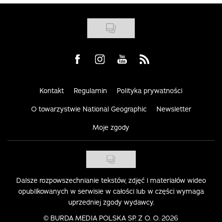
Visit us on Facebook
Visit us on Instagram
Visit us on Youtube
Visit us on Rss
Kontakt
Regulamin
Polityka prywatności
O towarzystwie National Geographic
Newsletter
Moje zgody
Dalsze rozpowszechnianie tekstów, zdjęć i materiałów wideo
opublikowanych w serwisie w całości lub w części wymaga
uprzedniej zgody wydawcy.
©
BURDA MEDIA POLSKA SP. Z O. O. 2026