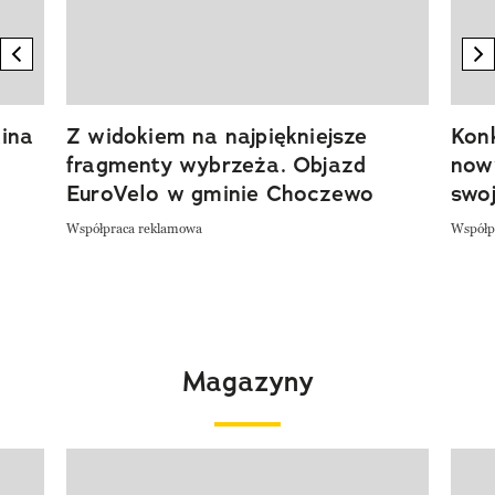
previous element
n
ina
Z widokiem na najpiękniejsze
Kon
fragmenty wybrzeża. Objazd
now
EuroVelo w gminie Choczewo
swoj
Współpraca reklamowa
Współp
Magazyny
Pokazywanie elementu 1 z 4