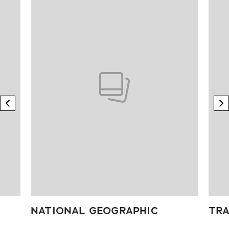
previous element
n
NATIONAL GEOGRAPHIC
TRA