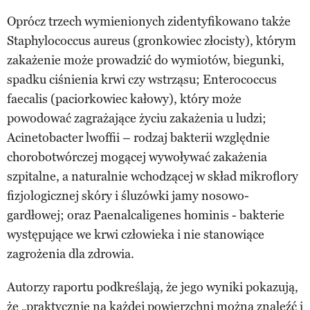
Oprócz trzech wymienionych zidentyfikowano także
Staphylococcus aureus (gronkowiec złocisty), którym
zakażenie może prowadzić do wymiotów, biegunki,
spadku ciśnienia krwi czy wstrząsu; Enterococcus
faecalis (paciorkowiec kałowy), który może
powodować zagrażające życiu zakażenia u ludzi;
Acinetobacter lwoffii – rodzaj bakterii względnie
chorobotwórczej mogącej wywoływać zakażenia
szpitalne, a naturalnie wchodzącej w skład mikroflory
fizjologicznej skóry i śluzówki jamy nosowo-
gardłowej; oraz Paenalcaligenes hominis - bakterie
występujące we krwi człowieka i nie stanowiące
zagrożenia dla zdrowia.
Autorzy raportu podkreślają, że jego wyniki pokazują,
że „praktycznie na każdej powierzchni można znaleźć i