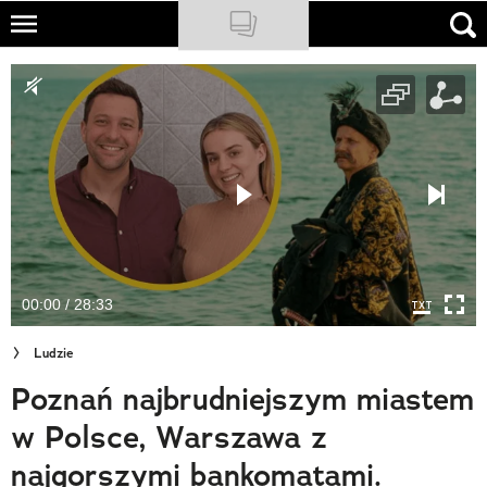
Skip
to
NATIONAL GEOGRAPHIC
main
content
TRAVELER
PODCASTY
Sklep
Newsletter
00:00 / 28:33
Cuda Polski
Ludzie
Wielki Konkurs Fotograficzny
Poznań najbrudniejszym miastem
Trendbook Podróżniczy
w Polsce, Warszawa z
Polecane
najgorszymi bankomatami.