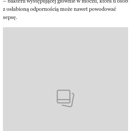
– bakterii występującej głównie w moczu, która u osób
z osłabioną odpornością może nawet powodować
sepsę.