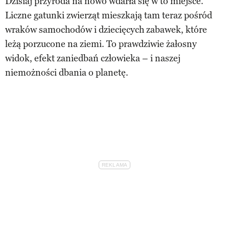
Dzisiaj przyroda na nowo wdarła się w to miejsce.
Liczne gatunki zwierząt mieszkają tam teraz pośród
wraków samochodów i dziecięcych zabawek, które
leżą porzucone na ziemi. To prawdziwie żałosny
widok, efekt zaniedbań człowieka – i naszej
niemożności dbania o planetę.