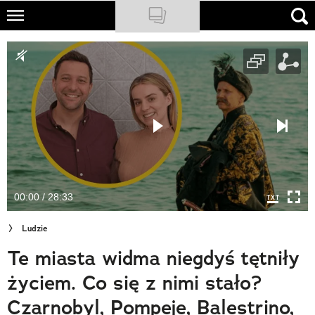
Skip
to
NATIONAL GEOGRAPHIC
main
content
TRAVELER
PODCASTY
Sklep
Newsletter
00:00 / 28:33
Cuda Polski
Ludzie
Wielki Konkurs Fotograficzny
Te miasta widma niegdyś tętniły
Trendbook Podróżniczy
życiem. Co się z nimi stało?
Polecane
Czarnobyl, Pompeje, Balestrino,