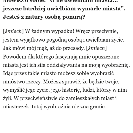
Mówisz o sobie: “O ile uwielbiam miasta…
jeszcze bardziej uwielbiam wymarłe miasta”.
Jesteś z natury osobą ponurą?
[
] W żadnym wypadku! Wręcz przeciwnie,
śmiech
jestem wyjątkowo pogodną osobą i uwielbiam życie.
Jak mówi mój mąż, aż do przesady. [
]
śmiech
Powodem dla którego fascynują mnie opuszczone
miasta jest ich siła oddziaływania na moją wyobraźnię.
Idąc przez takie miasto możesz sobie wyobrazić
mnóstwo rzeczy. Możesz sprawić, że będzie twoje,
wymyślić jego życie, jego historię, ludzi, którzy w nim
żyli. W przeciwieństwie do zamieszkałych miast i
miasteczek, tutaj wyobraźnia nie zna granic.