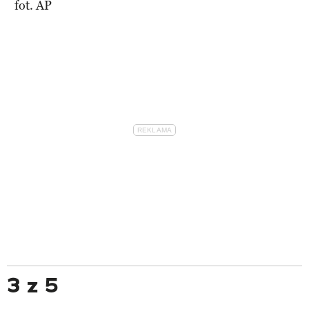
fot. AP
3 z 5