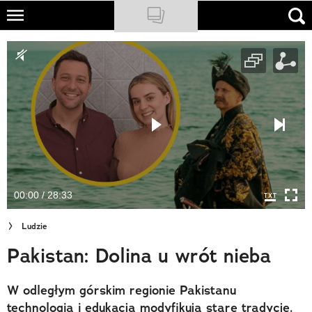
Skip
to
NATIONAL GEOGRAPHIC
main
content
TRAVELER
PODCASTY
Sklep
Newsletter
00:00 / 28:33
Cuda Polski
Ludzie
Wielki Konkurs Fotograficzny
Pakistan: Dolina u wrót nieba
Trendbook Podróżniczy
W odległym górskim regionie Pakistanu
Polecane
technologia i edukacja modyfikują stare tradycje.