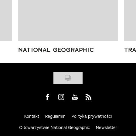
NATIONAL GEOGRAPHIC
TRA
Visit us on Facebook
Visit us on Instagram
Visit us on Youtube
Visit us on Rss
Kontakt
Regulamin
Polityka prywatności
O towarzystwie National Geographic
Newsletter