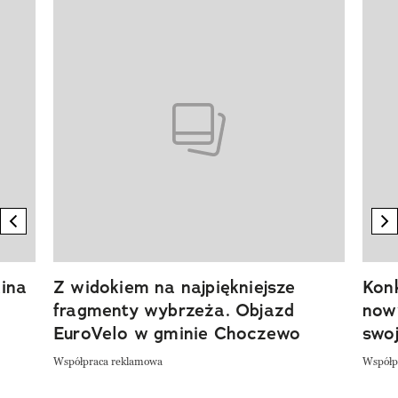
Pokazywanie elementu 1 z 20
previous element
n
ina
Z widokiem na najpiękniejsze
Kon
fragmenty wybrzeża. Objazd
now
EuroVelo w gminie Choczewo
swoj
Współpraca reklamowa
Współp