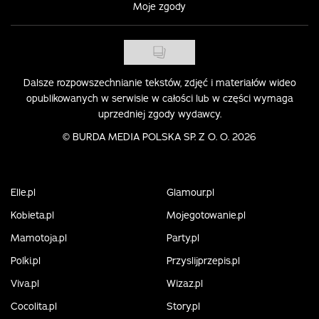
Moje zgody
Dalsze rozpowszechnianie tekstów, zdjęć i materiałów wideo
opublikowanych w serwisie w całości lub w części wymaga
uprzedniej zgody wydawcy.
©
BURDA MEDIA POLSKA SP. Z O. O. 2026
Elle.pl
Glamour.pl
Kobieta.pl
Mojegotowanie.pl
Mamotoja.pl
Party.pl
Polki.pl
Przyslijprzepis.pl
Viva.pl
Wizaz.pl
Cocolita.pl
Story.pl