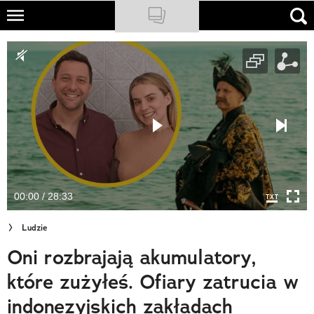
Skip
to
NATIONAL GEOGRAPHIC
main
content
TRAVELER
PODCASTY
Sklep
Newsletter
00:00 / 28:33
Cuda Polski
Ludzie
Wielki Konkurs Fotograficzny
Oni rozbrajają akumulatory,
Trendbook Podróżniczy
które zużyłeś. Ofiary zatrucia w
Polecane
indonezyjskich zakładach