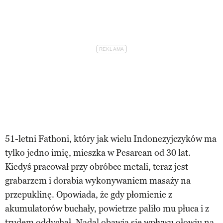
51-letni Fathoni, który jak wielu Indonezyjczyków ma
tylko jedno imię, mieszka w Pesarean od 30 lat.
Kiedyś pracował przy obróbce metali, teraz jest
grabarzem i dorabia wykonywaniem masaży na
przepuklinę. Opowiada, że gdy płomienie z
akumulatorów buchały, powietrze paliło mu płuca i z
trudem oddychał. Nadal obawia się wpływu ołowiu na