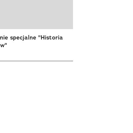
ie specjalne "Historia
ów"