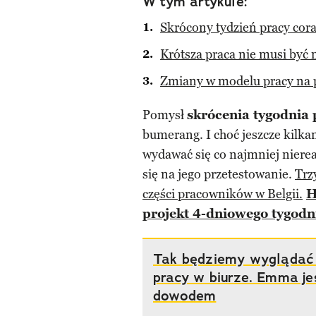
W tym artykule:
Skrócony tydzień pracy cora
Krótsza praca nie musi być
Zmiany w modelu pracy na p
Pomysł
skrócenia tygodnia 
bumerang. I choć jeszcze kilka
wydawać się co najmniej nierea
się na jego przetestowanie.
Trz
części pracowników w Belgii.
H
projekt 4-dniowego tygodn
Tak będziemy wyglądać
pracy w biurze. Emma j
dowodem