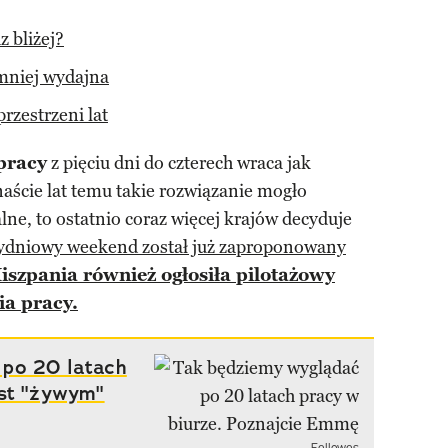
z bliżej?
 mniej wydajna
rzestrzeni lat
pracy
z pięciu dni do czterech wraca jak
naście lat temu takie rozwiązanie mogło
lne, to ostatnio coraz więcej krajów decyduje
ydniowy weekend został już zaproponowany
iszpania również ogłosiła pilotażowy
ia pracy.
 po 20 latach
est "żywym"
Fellowes