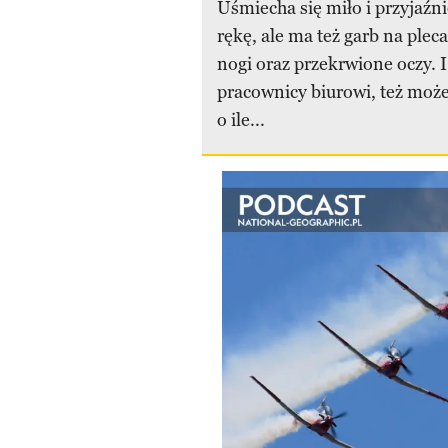
Uśmiecha się miło i przyjaźn
rękę, ale ma też garb na plec
nogi oraz przekrwione oczy. I
pracownicy biurowi, też moż
o ile...