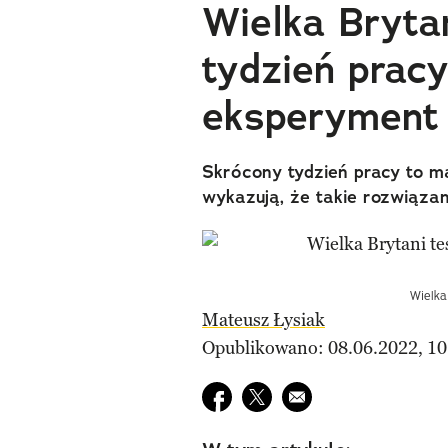
Wielka Bryta
tydzień pracy
eksperyment 
Skrócony tydzień pracy to m
wykazują, że takie rozwiązan
Wielka
Mateusz Łysiak
Opublikowano: 08.06.2022, 10
Udostępnij na facebook
Udostępnij na twitter
E-mail do przyjaciela