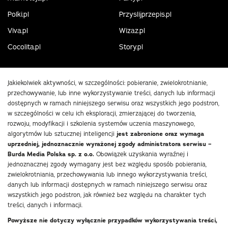
Polki.pl
Przyslijprzepis.pl
Viva.pl
Wizaz.pl
Cocolita.pl
Story.pl
Jakiekolwiek aktywności, w szczególności: pobieranie, zwielokrotnianie,
przechowywanie, lub inne wykorzystywanie treści, danych lub informacji
dostępnych w ramach niniejszego serwisu oraz wszystkich jego podstron,
w szczególności w celu ich eksploracji, zmierzającej do tworzenia,
rozwoju, modyfikacji i szkolenia systemów uczenia maszynowego,
algorytmów lub sztucznej inteligencji
jest zabronione oraz wymaga
uprzedniej, jednoznacznie wyrażonej zgody administratora serwisu –
Burda Media Polska sp. z o.o.
Obowiązek uzyskania wyraźnej i
jednoznacznej zgody wymagany jest bez względu sposób pobierania,
zwielokrotniania, przechowywania lub innego wykorzystywania treści,
danych lub informacji dostępnych w ramach niniejszego serwisu oraz
wszystkich jego podstron, jak również bez względu na charakter tych
treści, danych i informacji.
Powyższe nie dotyczy wyłącznie przypadków wykorzystywania treści,