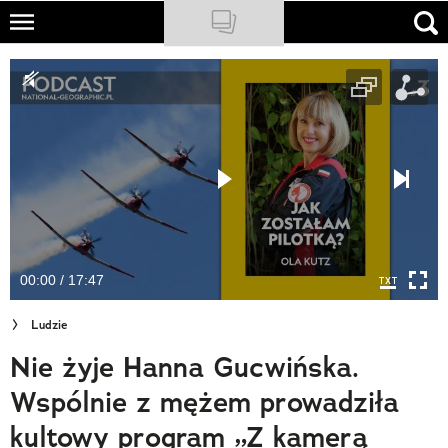
Skip
to
NATIONAL GEOGRAPHIC
main
content
TRAVELER
PODCASTY
Sklep
Newsletter
00:00 / 17:47
Cuda Polski
Ludzie
Wielki Konkurs Fotograficzny
Nie żyje Hanna Gucwińska.
Trendbook Podróżniczy
Wspólnie z mężem prowadziła
Polecane
kultowy program „Z kamerą