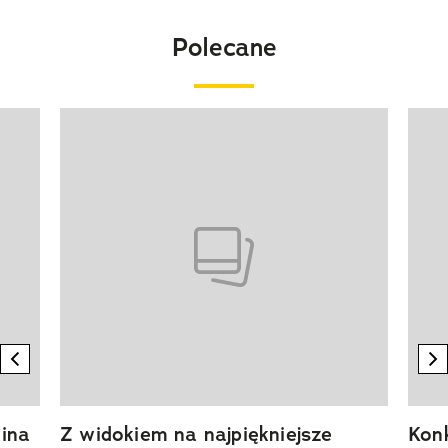
Polecane
Pokazywanie elementu 1 z 20
previous element
n
ina
Z widokiem na najpiękniejsze
Kon