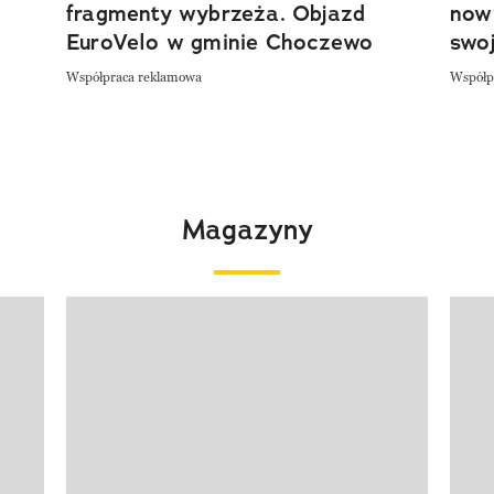
fragmenty wybrzeża. Objazd
now
EuroVelo w gminie Choczewo
swoj
Współpraca reklamowa
Współp
Magazyny
Pokazywanie elementu 1 z 4