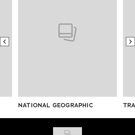
previous element
n
NATIONAL GEOGRAPHIC
TRA