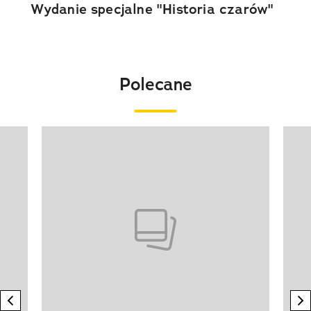
Wydanie specjalne "Historia czarów"
Polecane
Pokazywanie elementu 1 z 20
previous element
n