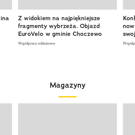
ina
Z widokiem na najpiękniejsze
Kon
fragmenty wybrzeża. Objazd
now
EuroVelo w gminie Choczewo
swoj
Współpraca reklamowa
Współp
Magazyny
Pokazywanie elementu 1 z 4