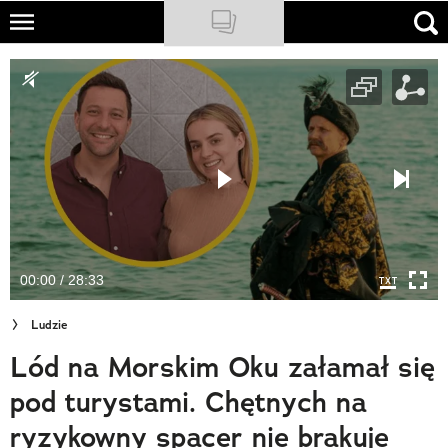
Skip
to
NATIONAL GEOGRAPHIC
main
content
TRAVELER
PODCASTY
Sklep
Newsletter
00:00 / 28:33
Cuda Polski
Ludzie
Wielki Konkurs Fotograficzny
Lód na Morskim Oku załamał się
Trendbook Podróżniczy
pod turystami. Chętnych na
Polecane
ryzykowny spacer nie brakuje