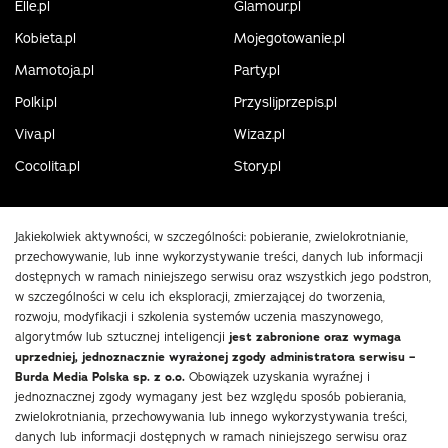
Elle.pl
Glamour.pl
Kobieta.pl
Mojegotowanie.pl
Mamotoja.pl
Party.pl
Polki.pl
Przyslijprzepis.pl
Viva.pl
Wizaz.pl
Cocolita.pl
Story.pl
Jakiekolwiek aktywności, w szczególności: pobieranie, zwielokrotnianie,
przechowywanie, lub inne wykorzystywanie treści, danych lub informacji
dostępnych w ramach niniejszego serwisu oraz wszystkich jego podstron,
w szczególności w celu ich eksploracji, zmierzającej do tworzenia,
rozwoju, modyfikacji i szkolenia systemów uczenia maszynowego,
algorytmów lub sztucznej inteligencji
jest zabronione oraz wymaga
uprzedniej, jednoznacznie wyrażonej zgody administratora serwisu –
Burda Media Polska sp. z o.o.
Obowiązek uzyskania wyraźnej i
jednoznacznej zgody wymagany jest bez względu sposób pobierania,
zwielokrotniania, przechowywania lub innego wykorzystywania treści,
danych lub informacji dostępnych w ramach niniejszego serwisu oraz