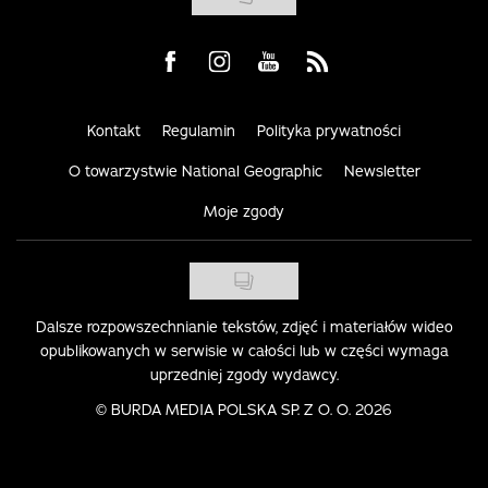
Visit us on Facebook
Visit us on Instagram
Visit us on Youtube
Visit us on Rss
Kontakt
Regulamin
Polityka prywatności
O towarzystwie National Geographic
Newsletter
Moje zgody
Dalsze rozpowszechnianie tekstów, zdjęć i materiałów wideo
opublikowanych w serwisie w całości lub w części wymaga
uprzedniej zgody wydawcy.
©
BURDA MEDIA POLSKA SP. Z O. O. 2026