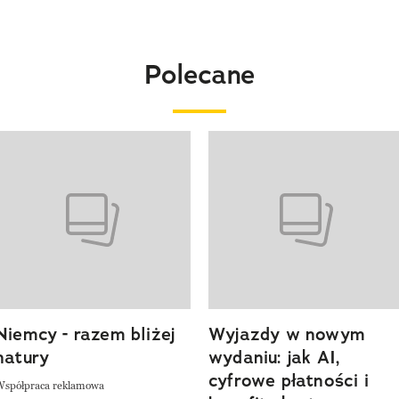
Polecane
o 4 z 20
Niemcy - razem bliżej
Wyjazdy w nowym
natury
wydaniu: jak AI,
cyfrowe płatności i
Współpraca reklamowa