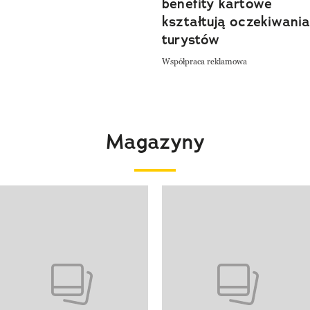
benefity kartowe
kształtują oczekiwani
turystów
Współpraca reklamowa
Magazyny
 4 z 4