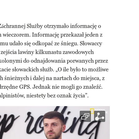
áchrannej Služby otrzymało informację o
m wieczorem. Informację przekazał jeden z
emu udało się odkopać ze śniegu. Słowaccy
 zejścia lawiny kilkunastu zawodowych
kolonymi do odnajdowania porwanych przez
cie słowackich służb. „O ile było to możliwe
h śnieżnych i dalej na nartach do miejsca, z
łrzędne GPS. Jednak nie mogli go znaleźć.
alpinistów, niestety bez oznak życia”.