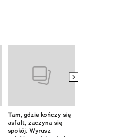
next element
Tam, gdzie kończy się
Szlakiem natury.
asfalt, zaczyna się
Sprawdź, czym
spokój. Wyrusz
zachwyca Turyngi