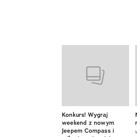
Pokazywanie elementów od 1 d
previous element
Konkurs! Wygraj
weekend z nowym
Jeepem Compass i