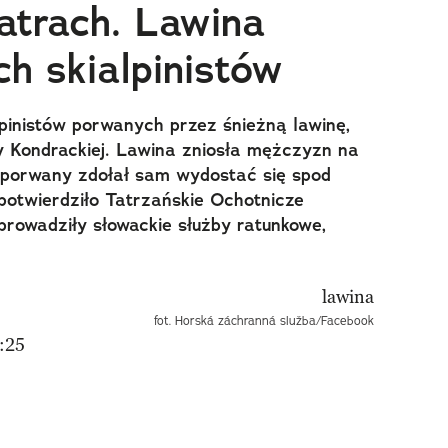
atrach. Lawina
h skialpinistów
lpinistów porwanych przez śnieżną lawinę,
y Kondrackiej. Lawina zniosła mężczyzn na
i porwany zdołał sam wydostać się spod
 potwierdziło Tatrzańskie Ochotnicze
prowadziły słowackie służby ratunkowe,
fot. Horská záchranná služba/Facebook
:25