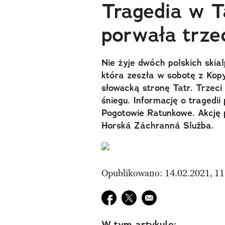
Tragedia w T
porwała trzec
Nie żyje dwóch polskich skia
która zeszła w sobotę z Kop
słowacką stronę Tatr. Trzec
śniegu. Informację o tragedii
Pogotowie Ratunkowe. Akcję 
Horská Záchranná Služba.
Opublikowano: 14.02.2021, 11
Udostępnij na facebook
Udostępnij na twitter
E-mail do przyjaciela
W tym artykule: