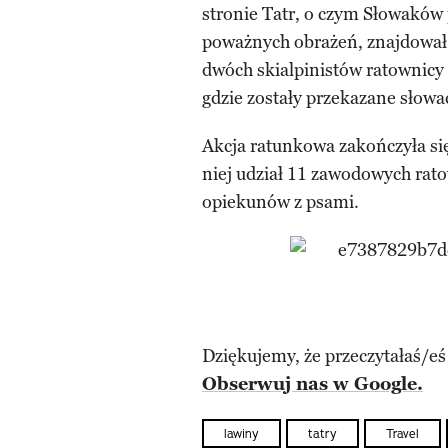
stronie Tatr, o czym Słowaków
poważnych obrażeń, znajdował s
dwóch skialpinistów ratownicy
gdzie zostały przekazane słowack
Akcja ratunkowa zakończyła si
niej udział 11 zawodowych rat
opiekunów z psami.
Dziękujemy, że przeczytałaś/eś
Obserwuj nas w Google.
lawiny
tatry
Travel