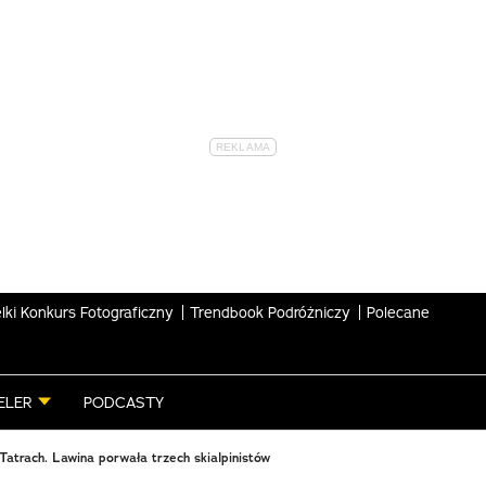
lki Konkurs Fotograficzny
Trendbook Podróżniczy
Polecane
ELER
PODCASTY
Tatrach. Lawina porwała trzech skialpinistów