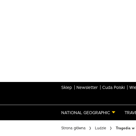
Skip
to
main
content
Sklep
Newsletter
Cuda Polski
Wie
NATIONAL GEOGRAPHIC
TRAV
Strona główna
Ludzie
Tragedia w 