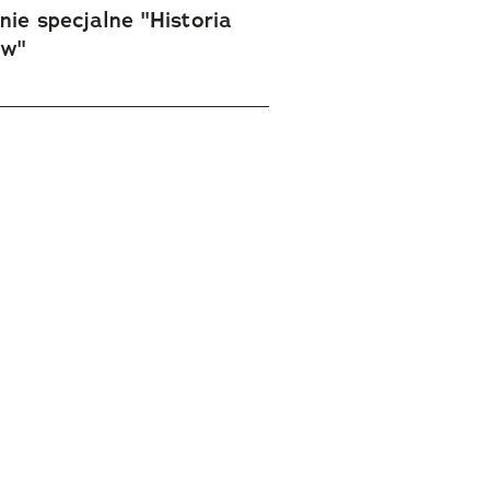
ie specjalne "Historia
ów"