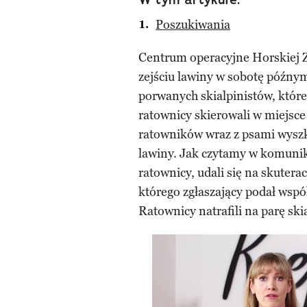
Poszukiwania
Centrum operacyjne Horskiej Z
zejściu lawiny w sobotę późny
porwanych skialpinistów, któr
ratownicy skierowali w miejsce
ratowników wraz z psami wysz
lawiny. Jak czytamy w komunika
ratownicy, udali się na skuterac
którego zgłaszający podał wspó
Ratownicy natrafili na parę ski