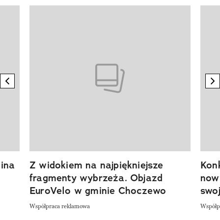
Pokazywanie elementu 1 z 20
previous element
n
ina
Z widokiem na najpiękniejsze
Kon
fragmenty wybrzeża. Objazd
now
EuroVelo w gminie Choczewo
swoj
Współpraca reklamowa
Współp