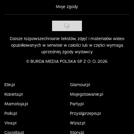
Moje zgody
Dalsze rozpowszechnianie tekstów, zdjęć i materiałów wideo
opublikowanych w serwisie w całości lub w części wymaga
uprzedniej zgody wydawcy.
©
BURDA MEDIA POLSKA SP. Z O. O. 2026
Elle.pl
Glamour.pl
Kobieta.pl
Mojegotowanie.pl
Mamotoja.pl
Party.pl
Polki.pl
Przyslijprzepis.pl
Viva.pl
Wizaz.pl
Cocolita.pl
Story.pl