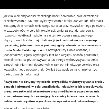
Jakiekolwiek aktywności, w szczególności: pobieranie, zwielokrotnianie,
przechowywanie, lub inne wykorzystywanie treści, danych lub informacji
dostępnych w ramach niniejszego serwisu oraz wszystkich jego podstron,
w szczególności w celu ich eksploracji, zmierzającej do tworzenia,
rozwoju, modyfikacji i szkolenia systemów uczenia maszynowego,
algorytmów lub sztucznej inteligencji
jest zabronione oraz wymaga
uprzedniej, jednoznacznie wyrażonej zgody administratora serwisu –
Burda Media Polska sp. z o.o.
Obowiązek uzyskania wyraźnej i
jednoznacznej zgody wymagany jest bez względu sposób pobierania,
zwielokrotniania, przechowywania lub innego wykorzystywania treści,
danych lub informacji dostępnych w ramach niniejszego serwisu oraz
wszystkich jego podstron, jak również bez względu na charakter tych
treści, danych i informacji.
Powyższe nie dotyczy wyłącznie przypadków wykorzystywania treści,
danych i informacji w celu umożliwienia i ułatwienia ich wyszukiwania
przez wyszukiwarki internetowe oraz umożliwienia pozycjonowania
stron internetowych zawierających serwisy internetowe w ramach
indeksowania wyników wyszukiwania wyszukiwarek internetowych.
Więcej informacji znajdziesz
tutaj
.