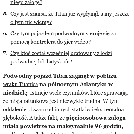
niego załogę?
Czy jest szansa, że Titan już wypłynął, a my jeszcze
o tym nie wiemy?
Czy tym pojazdem podwodnym steruje się za
pomocą kontrolera do gier wideo?
Czy ktoś został wcześniej uratowany z łodzi
podwodnej lub batyskafu?
Podwodny pojazd Titan zaginął w pobliżu
wraku Titanica
na północnym Atlantyku w
niedzielę
. Istnieje wiele czynników, które sprawiają,
że misja ratunkowa jest niezwykle trudna. W tym
oddalenie obszaru od innych statków i ekstremalna
głębokość. A także fakt, że
pięcioosobowa załoga
miała powietrze na maksymalnie 96 godzin,