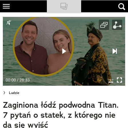
Skip
to
NATIONAL GEOGRAPHIC
main
content
TRAVELER
PODCASTY
Sklep
Newsletter
00:00 / 28:33
Cuda Polski
Ludzie
Wielki Konkurs Fotograficzny
Zaginiona łódź podwodna Titan.
Trendbook Podróżniczy
7 pytań o statek, z którego nie
Polecane
da się wyjść