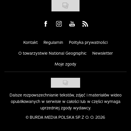
Visit us on Facebook
Visit us on Instagram
Visit us on Youtube
Visit us on Rss
Kontakt
Regulamin
Polityka prywatności
O towarzystwie National Geographic
Newsletter
Moje zgody
Dalsze rozpowszechnianie tekstów, zdjęć i materiałów wideo
opublikowanych w serwisie w całości lub w części wymaga
uprzedniej zgody wydawcy.
©
BURDA MEDIA POLSKA SP. Z O. O. 2026