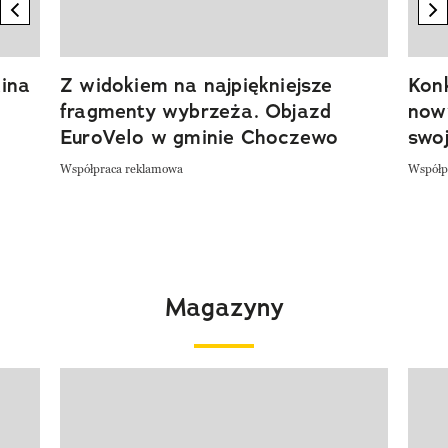
previous element
n
ina
Z widokiem na najpiękniejsze
Kon
fragmenty wybrzeża. Objazd
now
EuroVelo w gminie Choczewo
swoj
Współpraca reklamowa
Współp
Magazyny
Pokazywanie elementu 1 z 4