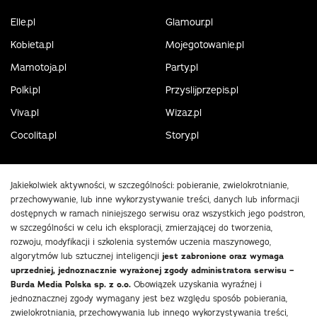
Elle.pl
Glamour.pl
Kobieta.pl
Mojegotowanie.pl
Mamotoja.pl
Party.pl
Polki.pl
Przyslijprzepis.pl
Viva.pl
Wizaz.pl
Cocolita.pl
Story.pl
Jakiekolwiek aktywności, w szczególności: pobieranie, zwielokrotnianie,
przechowywanie, lub inne wykorzystywanie treści, danych lub informacji
dostępnych w ramach niniejszego serwisu oraz wszystkich jego podstron,
w szczególności w celu ich eksploracji, zmierzającej do tworzenia,
rozwoju, modyfikacji i szkolenia systemów uczenia maszynowego,
algorytmów lub sztucznej inteligencji
jest zabronione oraz wymaga
uprzedniej, jednoznacznie wyrażonej zgody administratora serwisu –
Burda Media Polska sp. z o.o.
Obowiązek uzyskania wyraźnej i
jednoznacznej zgody wymagany jest bez względu sposób pobierania,
zwielokrotniania, przechowywania lub innego wykorzystywania treści,