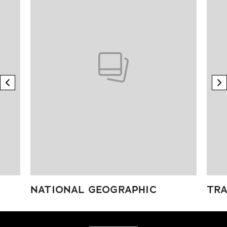
previous element
n
NATIONAL GEOGRAPHIC
TRA