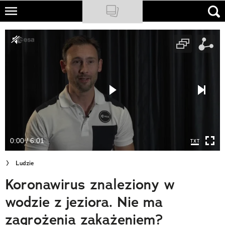
Skip
to
NATIONAL GEOGRAPHIC
main
content
TRAVELER
PODCASTY
Sklep
Newsletter
0:00 / 6:01
Cuda Polski
Ludzie
Wielki Konkurs Fotograficzny
Koronawirus znaleziony w
Trendbook Podróżniczy
wodzie z jeziora. Nie ma
Polecane
zagrożenia zakażeniem?