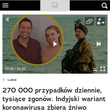
Skip
to
NATIONAL GEOGRAPHIC
main
content
TRAVELER
PODCASTY
Sklep
Newsletter
00:00 / 28:33
Cuda Polski
Ludzie
Wielki Konkurs Fotograficzny
270 000 przypadków dziennie,
Trendbook Podróżniczy
tysiące zgonów. Indyjski wariant
Polecane
koronawirusa zbiera żniwo