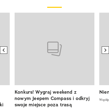
Pokazywanie elementu 1 z 20
previous element
n
Konkurs! Wygraj weekend z
Niem
nowym Jeepem Compass i odkryj
Współp
ki
swoje miejsce poza trasą