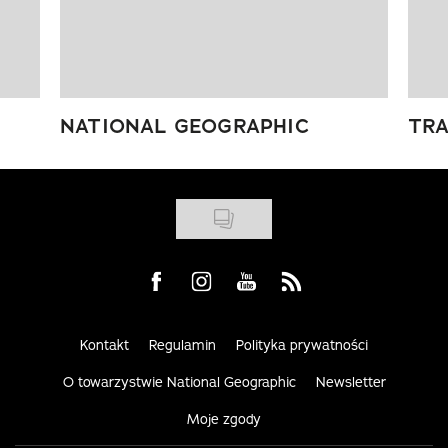
NATIONAL GEOGRAPHIC
TRA
Visit us on Facebook
Visit us on Instagram
Visit us on Youtube
Visit us on Rss
Kontakt
Regulamin
Polityka prywatności
O towarzystwie National Geographic
Newsletter
Moje zgody