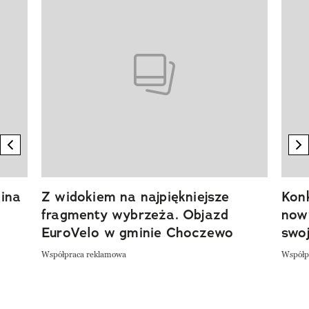
previous element
n
ina
Z widokiem na najpiękniejsze
Kon
fragmenty wybrzeża. Objazd
now
EuroVelo w gminie Choczewo
swoj
Współpraca reklamowa
Współp