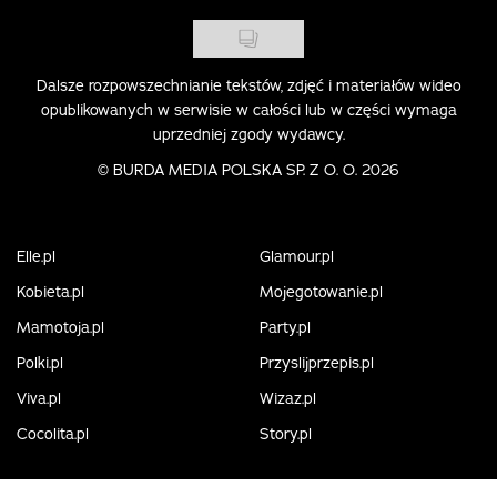
Dalsze rozpowszechnianie tekstów, zdjęć i materiałów wideo
opublikowanych w serwisie w całości lub w części wymaga
uprzedniej zgody wydawcy.
©
BURDA MEDIA POLSKA SP. Z O. O. 2026
Elle.pl
Glamour.pl
Kobieta.pl
Mojegotowanie.pl
Mamotoja.pl
Party.pl
Polki.pl
Przyslijprzepis.pl
Viva.pl
Wizaz.pl
Cocolita.pl
Story.pl