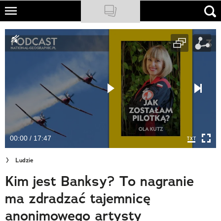
Skip
to
NATIONAL GEOGRAPHIC
main
content
TRAVELER
PODCASTY
Sklep
Newsletter
00:00 / 17:47
Cuda Polski
Ludzie
Wielki Konkurs Fotograficzny
Kim jest Banksy? To nagranie
Trendbook Podróżniczy
ma zdradzać tajemnicę
Polecane
anonimowego artysty