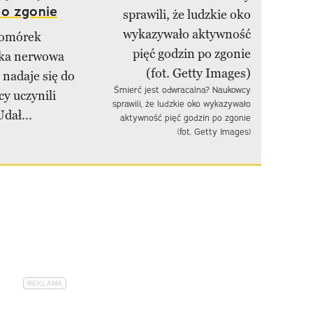
po zgonie
 komórek
nka nerwowa
 nadaje się do
Śmierć jest odwracalna? Naukowcy
y uczynili
sprawili, że ludzkie oko wykazywało
dał...
aktywność pięć godzin po zgonie
(fot. Getty Images)