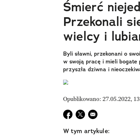
Śmierć nieje
Przekonali si
wielcy i lubia
Byli sławni, przekonani o swoi
w swoją pracę i mieli bogate 
przyszła dziwna i nieoczekiw
Opublikowano: 27.05.2022, 13
Udostępnij na facebook
Udostępnij na twitter
E-mail do przyjaciela
W tym artykule: