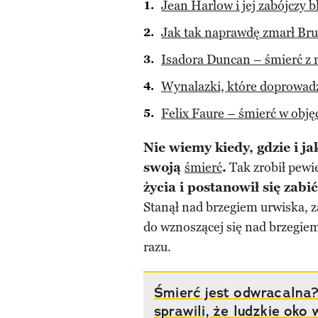
Jean Harlow i jej zabójczy 
Jak tak naprawdę zmarł Bru
Isadora Duncan – śmierć z 
Wynalazki, które doprowadz
Felix Faure – śmierć w obję
Nie wiemy kiedy, gdzie i j
swoją
śmierć
.
Tak zrobił pewi
życia i postanowił się zabić
Stanął nad brzegiem urwiska, z
do wznoszącej się nad brzegiem 
razu.
Śmierć jest odwracalna
sprawili, że ludzkie ok