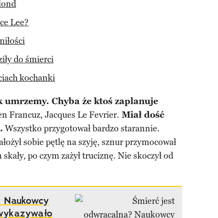
blond
ce Lee?
miłości
iły do śmierci
ciach kochanki
ak umrzemy. Chyba że ktoś zaplanuje
en Francuz, Jacques Le Fevrier.
Miał dość
.
Wszystko przygotował bardzo starannie.
ałożył sobie pętlę na szyję, sznur przymocował
skały, po czym zażył truciznę. Nie skoczył od
? Naukowcy
o wykazywało