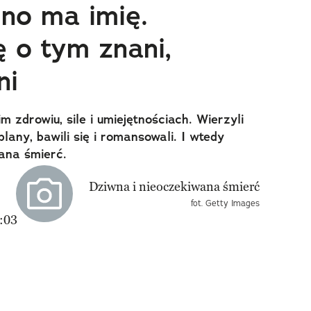
dno ma imię.
ę o tym znani,
ni
m zdrowiu, sile i umiejętnościach. Wierzyli
plany, bawili się i romansowali. I wtedy
ana śmierć.
fot. Getty Images
:03