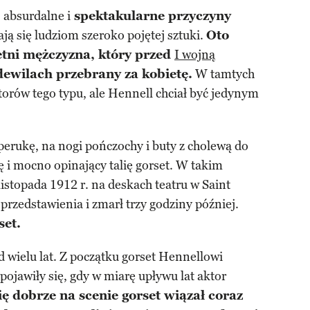
absurdalne i
spektakularne przyczyny
ają się ludziom szeroko pojętej sztuki.
Oto
etni mężczyzna, który przed
I wojną
wilach przebrany za kobietę.
W tamtych
ktorów tego typu, ale Hennell chciał być jedynym
erukę, na nogi pończochy i buty z cholewą do
ię i mocno opinający talię gorset. W takim
 listopada 1912 r. na deskach teatru w Saint
 przedstawienia i zmarł trzy godziny później.
set.
d wielu lat. Z początku gorset Hennellowi
pojawiły się, gdy w miarę upływu lat aktor
ę dobrze na scenie gorset wiązał coraz