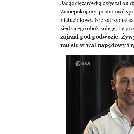
Jadąc ciężarówką usłyszał on 
Zaniepokojony, postanowił spraw
nietuzinkowy. Nie zatrzymał sam
siedzącego obok kolegę, by pr
zajrzał pod podwozie. Żyw
mu się w wał napędowy i zg