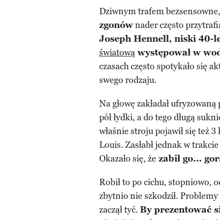
Dziwnym trafem bezsensowne, 
zgonów
nader często przytrafi
Joseph Hennell, niski 40-l
światową
występował w wode
czasach często spotykało się a
swego rodzaju.
Na głowę zakładał ufryzowaną p
pół łydki, a do tego długą sukn
właśnie stroju pojawił się też 3
Louis. Zasłabł jednak w trakcie
Okazało się, że
zabił go... gor
Robił to po cichu, stopniowo, o
zbytnio nie szkodził. Problemy 
zaczął tyć.
By prezentować si