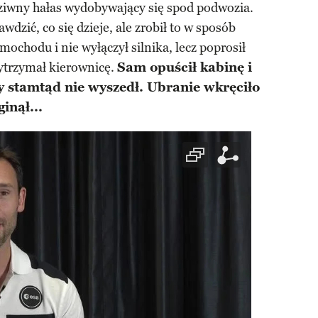
dziwny hałas wydobywający się spod podwozia.
dzić, co się dzieje, ale zrobił to w sposób
ochodu i nie wyłączył silnika, lecz poprosił
zytrzymał kierownicę.
Sam opuścił kabinę i
y stamtąd nie wyszedł. Ubranie wkręciło
inął...