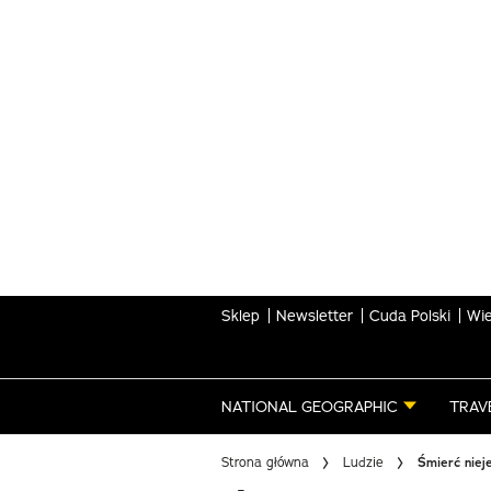
Skip
to
main
content
Sklep
Newsletter
Cuda Polski
Wie
NATIONAL GEOGRAPHIC
TRAV
Strona główna
Ludzie
Śmierć nieje