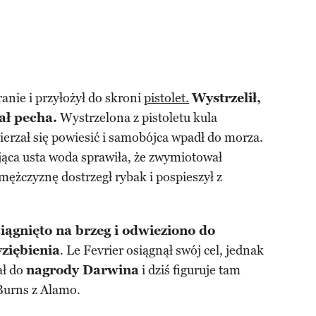
anie i przyłożył do skroni
pistolet.
Wystrzelił,
iał pecha.
Wystrzelona z pistoletu kula
ierzał się powiesić i samobójca wpadł do morza.
jąca usta woda sprawiła, że zwymiotował
mężczyznę dostrzegł rybak i pospieszył z
gnięto na brzeg i odwieziono do
yziębienia
. Le Fevrier osiągnął swój cel, jednak
ał do
nagrody Darwina
i dziś figuruje tam
Burns z Alamo.