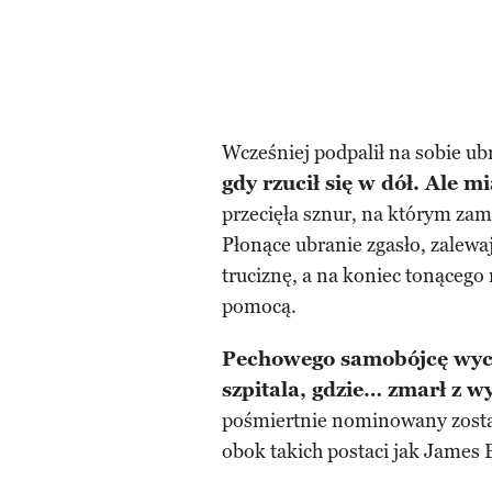
Wcześniej podpalił na sobie ubr
gdy rzucił się w dół. Ale m
przecięła sznur, na którym zam
Płonące ubranie zgasło, zalewa
truciznę, a na koniec tonącego 
pomocą.
Pechowego samobójcę wycią
szpitala, gdzie… zmarł z w
pośmiertnie nominowany zost
obok takich postaci jak James 