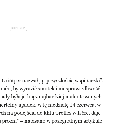
Grimper nazwał ją „przyszłością wspinaczki”.
 małe, by wyrazić smutek i niesprawiedliwość.
uady była jedną z najbardziej utalentowanych
iertelny upadek, w tę niedzielę 14 czerwca, w
h na podejściu do klifu Crolles w Isère, daje
j próżni” –
napisano w pożegnalnym artykule
.