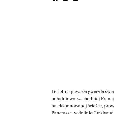
16-letnia przyszła gwiazda świ
południowo-wschodniej Francji
na eksponowanej ścieżce, prow
Pancrasse, w dolinie Grésivaud