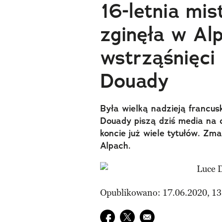
16-letnia mis
zginęła w Alp
wstrząśnięci
Douady
Była wielką nadzieją francusk
Douady piszą dziś media na c
koncie już wiele tytułów. Z
Alpach.
Opublikowano: 17.06.2020, 13
Udostępnij na facebook
Udostępnij na twitter
E-mail do przyjaciela