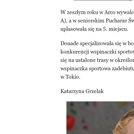
W zeszłym roku w Arco wywalczy
A), a w seniorskim Pucharze Św
uplasowała się na 5. miejscu.
Douade specjalizowała się w b
konkurencji wspinaczki sport
się na ustalone trasy w określo
wspinaczka sportowa zadebiutu
w Tokio.
Katarzyna Grzelak