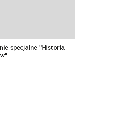
ie specjalne "Historia
ów"