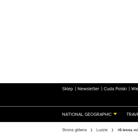
Skip
to
main
content
Sklep
Newsletter
Cuda Polski
Wie
NATIONAL GEOGRAPHIC
TRAV
Strona główna
Ludzie
16-letnia m