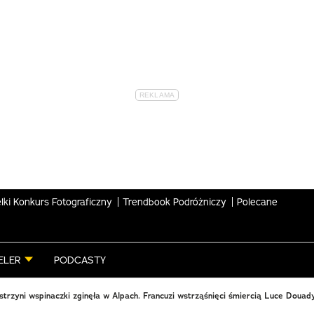
lki Konkurs Fotograficzny
Trendbook Podróżniczy
Polecane
ELER
PODCASTY
istrzyni wspinaczki zginęła w Alpach. Francuzi wstrząśnięci śmiercią Luce Douad