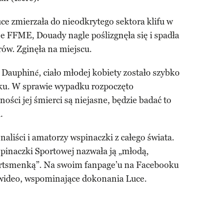
e zmierzała do nieodkrytego sektora klifu w
e FFME, Douady nagle poślizgnęła się i spadła
ów. Zginęła na miejscu.
 Dauphiné, ciało młodej kobiety zostało szybko
laku. W sprawie wypadku rozpoczęto
ści jej śmierci są niejasne, będzie badać to
.
naliści i amatorzy wspinaczki z całego świata.
inaczki Sportowej nazwała ją „młodą,
ortsmenką”. Na swoim fanpage’u na Facebooku
e wideo, wspominające dokonania Luce.