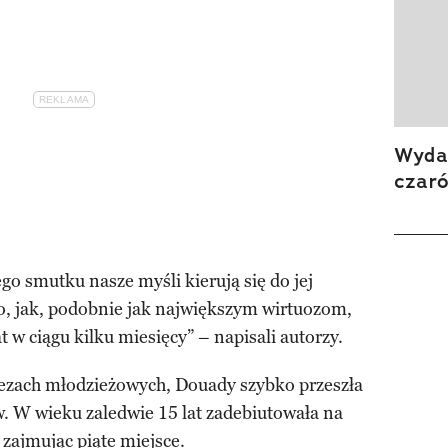
Wydan
czar
o smutku nasze myśli kierują się do jej
o, jak, podobnie jak największym wirtuozom,
at w ciągu kilku miesięcy” – napisali autorzy.
ezach młodzieżowych, Douady szybko przeszła
ów. W wieku zaledwie 15 lat zadebiutowała na
, zajmując piąte miejsce.