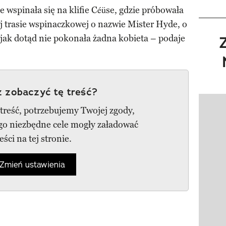
 wspinała się na klifie Céüse, gdzie próbowała
j trasie wspinaczkowej o nazwie Mister Hyde, o
 jak dotąd nie pokonała żadna kobieta – podaje
 zobaczyć tę treść?
Pokazy
 treść, potrzebujemy Twojej zgody,
ego niezbędne cele mogły załadować
reści na tej stronie.
Zmień ustawienia