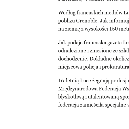
Według francuskich mediów Luc
pobliżu Grenoble. Jak informuj
na ziemię z wysokości 150 metr
Jak podaje francuska gazeta Le
odnalezione i zniesione ze sz
dochodzenie. Dokładne okoliczno
miejscowa policja i prokuratura
16-letnią Luce żegnają profesjo
Międzynarodowa Federacja Wsp
błyskotliwą i utalentowaną sp
federacja zamieściła specjaln