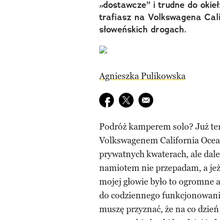
„dostawcze” i trudne do okie
trafiasz na Volkswagena Cal
słoweńskich drogach.
Agnieszka Pulikowska
Udostępnij na facebook
Udostępnij na twitter
E-mail do przyjaciela
Podróż kamperem solo? Już ter
Volkswagenem California Ocean
prywatnych kwaterach, ale dal
namiotem nie przepadam, a je
mojej głowie było to ogromne a
do codziennego funkcjonowania
muszę przyznać, że na co dzień 