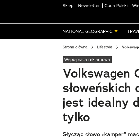
Sklep
Newsletter
Cuda Polski
Wie
Skip
to
main
NATIONAL GEOGRAPHIC
TRAV
content
Strona główna
Lifestyle
Volkswage
Współpraca reklamowa
Volkswagen C
słoweńskich 
jest idealny 
tylko
Słysząc słowo „kamper” masz