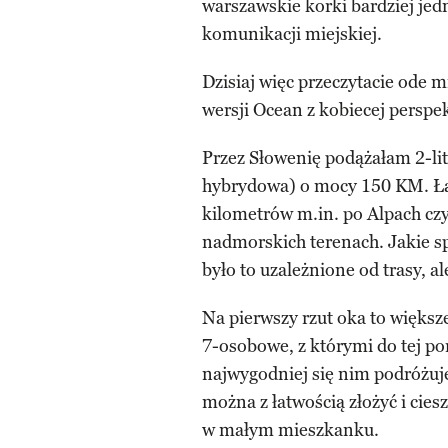
warszawskie korki bardziej jed
komunikacji miejskiej.
Dzisiaj więc przeczytacie ode 
wersji Ocean z kobiecej perspe
Przez Słowenię podążałam 2-lit
hybrydowa) o mocy 150 KM. Łą
kilometrów m.in. po Alpach cz
nadmorskich terenach. Jakie s
było to uzależnione od trasy, al
Na pierwszy rzut oka to więks
7-osobowe, z którymi do tej p
najwygodniej się nim podróżuj
można z łatwością złożyć i cies
w małym mieszkanku.