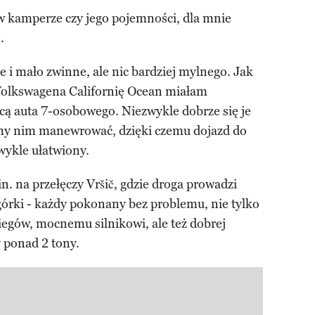
 kamperze czy jego pojemności, dla mnie
.
ie i mało zwinne, ale nic bardziej mylnego. Jak
olkswagena Californię Ocean miałam
icą auta 7-osobowego. Niezwykle dobrze się je
y nim manewrować, dzięki czemu dojazd do
zwykle ułatwiony.
n. na przełęczy Vršič, gdzie droga prowadzi
 górki - każdy pokonany bez problemu, nie tylko
iegów, mocnemu silnikowi, ale też dobrej
 ponad 2 tony.