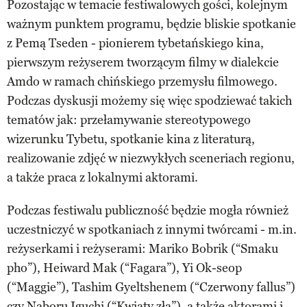
Pozostając w temacie festiwalowych gości, kolejnym
ważnym punktem programu, będzie bliskie spotkanie
z Pemą Tseden - pionierem tybetańskiego kina,
pierwszym reżyserem tworzącym filmy w dialekcie
Amdo w ramach chińskiego przemysłu filmowego.
Podczas dyskusji możemy się więc spodziewać takich
tematów jak: przełamywanie stereotypowego
wizerunku Tybetu, spotkanie kina z literaturą,
realizowanie zdjęć w niezwykłych sceneriach regionu,
a także praca z lokalnymi aktorami.
Podczas festiwalu publiczność będzie mogła również
uczestniczyć w spotkaniach z innymi twórcami - m.in.
reżyserkami i reżyserami: Mariko Bobrik (“Smaku
pho”), Heiward Mak (“Fagara”), Yi Ok-seop
(“Maggie”), Tashim Gyeltshenem (“Czerwony fallus”)
czy Naboru Iguchi (“Kwiaty zła”), a także aktorami i