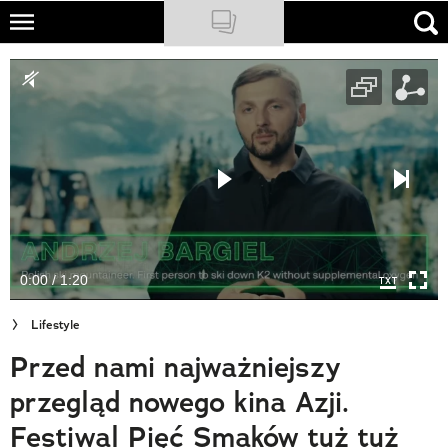
Skip
to
NATIONAL GEOGRAPHIC
main
content
TRAVELER
PODCASTY
Sklep
Newsletter
0:00 / 1:20
Cuda Polski
Lifestyle
Wielki Konkurs Fotograficzny
Przed nami najważniejszy
Trendbook Podróżniczy
przegląd nowego kina Azji.
Polecane
Festiwal Pięć Smaków tuż tuż