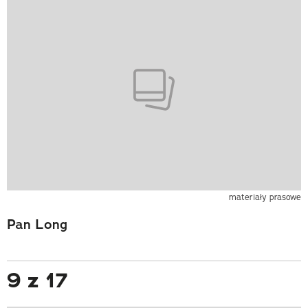
materiały prasowe
Pan Long
9 z 17