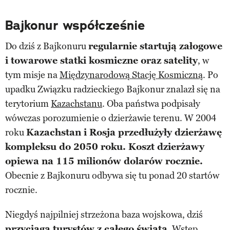
Bajkonur współcześnie
Do dziś z Bajkonuru
regularnie startują załogowe
i towarowe statki kosmiczne oraz satelity
, w
tym misje na
Międzynarodową Stację Kosmiczną
. Po
upadku Związku radzieckiego Bajkonur znalazł się na
terytorium
Kazachstanu
. Oba państwa podpisały
wówczas porozumienie o dzierżawie terenu. W 2004
roku
Kazachstan i Rosja przedłużyły dzierżawę
kompleksu do 2050 roku. Koszt dzierżawy
opiewa na 115 milionów dolarów rocznie.
Obecnie z Bajkonuru odbywa się tu ponad 20 startów
rocznie.
Niegdyś najpilniej strzeżona baza wojskowa, dziś
przyciąga turystów z całego świata
. Wstęp