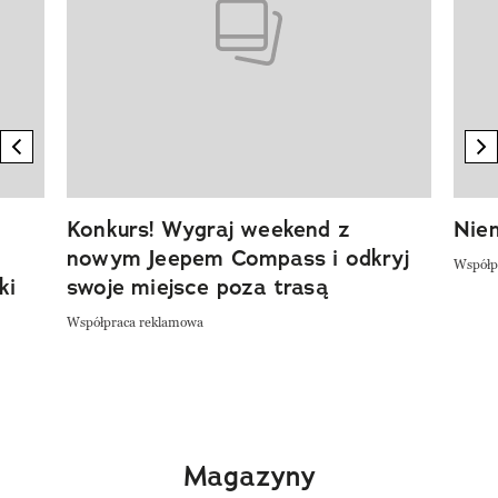
previous element
n
Konkurs! Wygraj weekend z
Niem
nowym Jeepem Compass i odkryj
Współp
ki
swoje miejsce poza trasą
Współpraca reklamowa
Magazyny