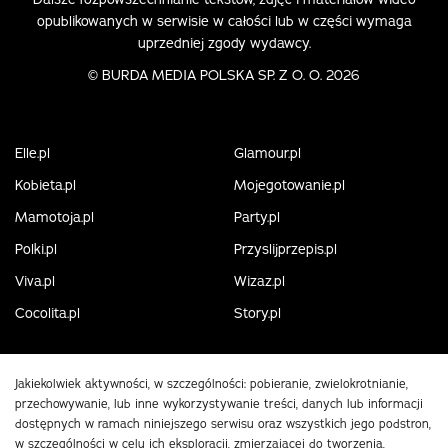
opublikowanych w serwisie w całości lub w części wymaga
uprzedniej zgody wydawcy.
©
BURDA MEDIA POLSKA SP. Z O. O. 2026
Elle.pl
Glamour.pl
Kobieta.pl
Mojegotowanie.pl
Mamotoja.pl
Party.pl
Polki.pl
Przyslijprzepis.pl
Viva.pl
Wizaz.pl
Cocolita.pl
Story.pl
Jakiekolwiek aktywności, w szczególności: pobieranie, zwielokrotnianie,
przechowywanie, lub inne wykorzystywanie treści, danych lub informacji
dostępnych w ramach niniejszego serwisu oraz wszystkich jego podstron,
w szczególności w celu ich eksploracji, zmierzającej do tworzenia,