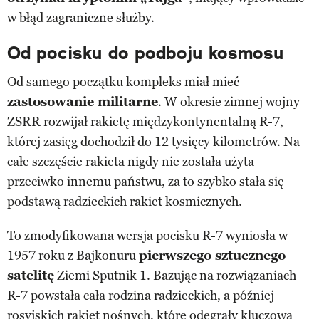
w błąd zagraniczne służby.
Od pocisku do podboju kosmosu
Od samego początku kompleks miał mieć
zastosowanie militarne
. W okresie zimnej wojny
ZSRR rozwijał rakietę międzykontynentalną R-7,
której zasięg dochodził do 12 tysięcy kilometrów. Na
całe szczęście rakieta nigdy nie została użyta
przeciwko innemu państwu, za to szybko stała się
podstawą radzieckich rakiet kosmicznych.
To zmodyfikowana wersja pocisku R-7 wyniosła w
1957 roku z Bajkonuru
pierwszego sztucznego
satelitę
Ziemi
Sputnik 1
. Bazując na rozwiązaniach
R-7 powstała cała rodzina radzieckich, a później
rosyjskich rakiet nośnych, które odegrały kluczową