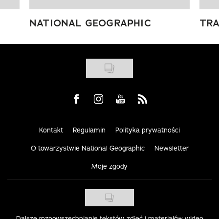
NATIONAL GEOGRAPHIC
TRA
Visit us on Facebook
Visit us on Instagram
Visit us on Youtube
Visit us on Rss
Kontakt
Regulamin
Polityka prywatności
O towarzystwie National Geographic
Newsletter
Moje zgody
Dalsze rozpowszechnianie tekstów, zdjęć i materiałów wideo