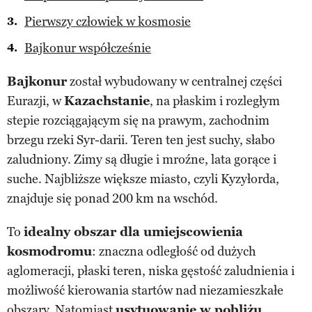
Pierwszy człowiek w kosmosie
Bajkonur współcześnie
Bajkonur
został wybudowany w centralnej części
Eurazji, w
Kazachstanie
, na płaskim i rozległym
stepie rozciągającym się na prawym, zachodnim
brzegu rzeki Syr-darii. Teren ten jest suchy, słabo
zaludniony. Zimy są długie i mroźne, lata gorące i
suche. Najbliższe większe miasto, czyli Kyzyłorda,
znajduje się ponad 200 km na wschód.
To
idealny obszar dla umiejscowienia
kosmodromu
: znaczna odległość od dużych
aglomeracji, płaski teren, niska gęstość zaludnienia i
możliwość kierowania startów nad niezamieszkałe
obszary. Natomiast
usytuowanie w pobliżu