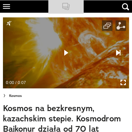
Skip
to
NATIONAL GEOGRAPHIC
main
content
TRAVELER
PODCASTY
Sklep
Newsletter
0:00 / 0:07
Cuda Polski
Kosmos
Wielki Konkurs Fotograficzny
Kosmos na bezkresnym,
Trendbook Podróżniczy
kazachskim stepie. Kosmodrom
Polecane
Bajkonur działa od 70 lat