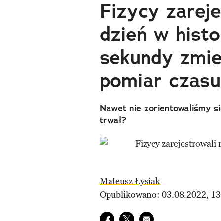
Fizycy zareje
dzień w histo
sekundy zmi
pomiar czas
Nawet nie zorientowaliśmy się,
trwał?
Mateusz Łysiak
Opublikowano: 03.08.2022, 13
Udostępnij na facebook
Udostępnij na twitter
E-mail do przyjaciela