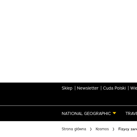
Skip
to
main
content
Sklep
Newsletter
Cuda Polski
Wie
NATIONAL GEOGRAPHIC
TRAV
Strona główna
Kosmos
Fizycy zar