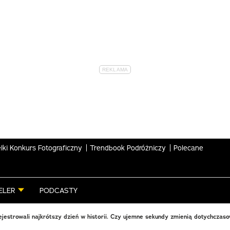
lki Konkurs Fotograficzny
Trendbook Podróżniczy
Polecane
ELER
PODCASTY
ejestrowali najkrótszy dzień w historii. Czy ujemne sekundy zmienią dotychcza