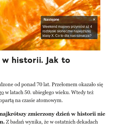
Następne
Weekend majowy przyniósł aż 4
rozbłyski słoneczne najwyższej
klasy X. Co to dla nas oznacza?
w historii. Jak to
dzone od ponad 70 lat. Przełomem okazało się
go
w latach 50. ubiegłego wieku. Wtedy też
 opartą na czasie atomowym.
ajkrótszy zmierzony dzień w historii nie
m.
Z badań wynika, że w ostatnich dekadach