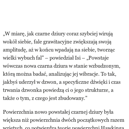
„W miarę, jak czarne dziury coraz szybciej wirują
wokół siebie, fale grawitacyjne zwiększają swoją
amplitudę, aż w końcu wpadają na siebie, tworząc
wielki wybuch fal" – powiedział Isi – „Powstaje
wówczas nowa czarna dziura w stanie wzbudzonym,
którą można badać, analizując jej wibracje. To tak,
jakbyś uderzył w dzwon, a specyficzne dźwięki i czas
trwania dzwonka powiedzą ci o jego strukturze, a
także o tym, z czego jest zbudowany."
Powierzchnia nowo powstałej czarnej dziury była
większa niż powierzchnia dwóch początkowych razem
wziętych, co potwierdza teorię powierzchni Hawkinga