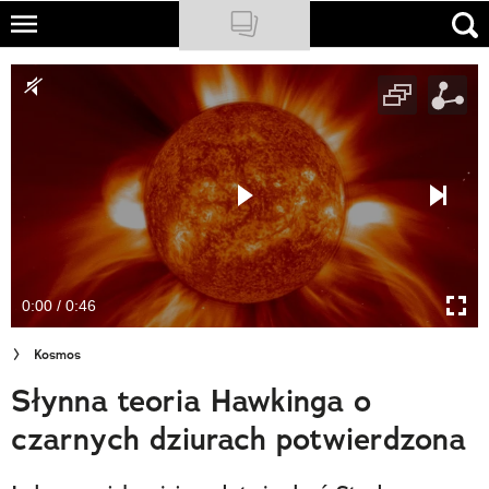
Skip
to
NATIONAL GEOGRAPHIC
main
content
TRAVELER
PODCASTY
Sklep
Newsletter
0:00 / 0:46
Cuda Polski
Kosmos
Wielki Konkurs Fotograficzny
Słynna teoria Hawkinga o
Trendbook Podróżniczy
czarnych dziurach potwierdzona
Polecane