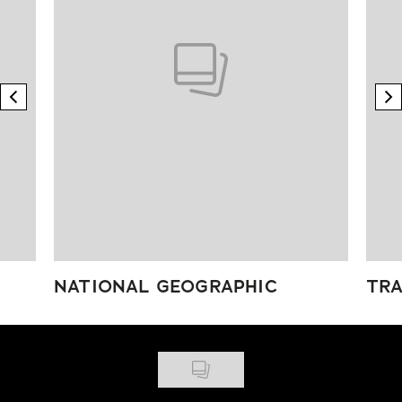
previous element
n
NATIONAL GEOGRAPHIC
TRA