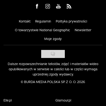
Visit us on Facebook
Visit us on Instagram
Visit us on Youtube
Visit us on Rss
Kontakt
Regulamin
Polityka prywatności
O towarzystwie National Geographic
Newsletter
Moje zgody
Dalsze rozpowszechnianie tekstów, zdjęć i materiałów wideo
opublikowanych w serwisie w całości lub w części wymaga
uprzedniej zgody wydawcy.
©
BURDA MEDIA POLSKA SP. Z O. O. 2026
Elle.pl
Glamour.pl