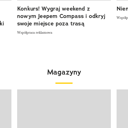
Konkurs! Wygraj weekend z
Niem
nowym Jeepem Compass i odkryj
Współp
ki
swoje miejsce poza trasą
Współpraca reklamowa
Magazyny
Pokazywanie elementu 1 z 4