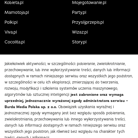
Kobieta.pl
Mojegotowanie.pl
Mamotoja.pl
Party.pl
Polki.pl
Przyslijprzepis.pl
Viva.pl
Wizaz.pl
Cocolita.pl
Story.pl
Jakiekolwiek aktywności, w szczególności: pobieranie, zwielokrotnianie,
przechowywanie, lub inne wykorzystywanie treści, danych lub informacji
dostępnych w ramach niniejszego serwisu oraz wszystkich jego podstron,
w szczególności w celu ich eksploracji, zmierzającej do tworzenia,
rozwoju, modyfikacji i szkolenia systemów uczenia maszynowego,
algorytmów lub sztucznej inteligencji
jest zabronione oraz wymaga
uprzedniej, jednoznacznie wyrażonej zgody administratora serwisu –
Burda Media Polska sp. z o.o.
Obowiązek uzyskania wyraźnej i
jednoznacznej zgody wymagany jest bez względu sposób pobierania,
zwielokrotniania, przechowywania lub innego wykorzystywania treści,
danych lub informacji dostępnych w ramach niniejszego serwisu oraz
wszystkich jego podstron, jak również bez względu na charakter tych
treści, danych i informacji.