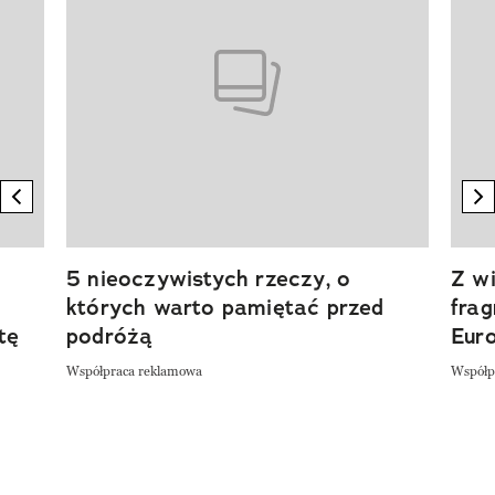
previous element
n
5 nieoczywistych rzeczy, o
Z wi
których warto pamiętać przed
fra
tę
podróżą
Eur
Współpraca reklamowa
Współp