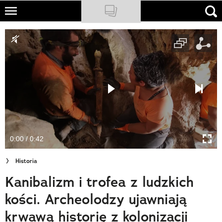
Skip
to
NATIONAL GEOGRAPHIC
main
content
TRAVELER
PODCASTY
Sklep
Newsletter
0:00 / 0:42
Cuda Polski
Historia
Wielki Konkurs Fotograficzny
Kanibalizm i trofea z ludzkich
Trendbook Podróżniczy
kości. Archeolodzy ujawniają
Polecane
krwawą historię z kolonizacji