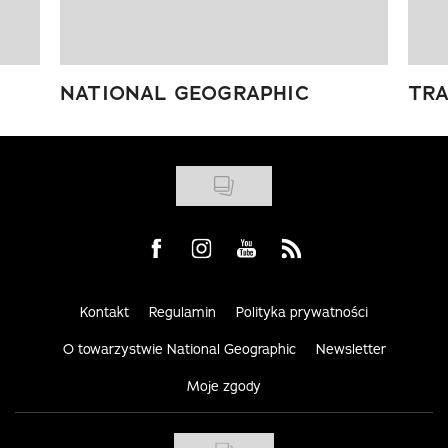
NATIONAL GEOGRAPHIC
TRA
Visit us on Facebook
Visit us on Instagram
Visit us on Youtube
Visit us on Rss
Kontakt
Regulamin
Polityka prywatności
O towarzystwie National Geographic
Newsletter
Moje zgody