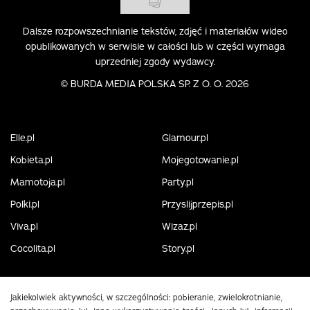
Dalsze rozpowszechnianie tekstów, zdjęć i materiałów wideo
opublikowanych w serwisie w całości lub w części wymaga
uprzedniej zgody wydawcy.
©
BURDA MEDIA POLSKA SP. Z O. O. 2026
Elle.pl
Glamour.pl
Kobieta.pl
Mojegotowanie.pl
Mamotoja.pl
Party.pl
Polki.pl
Przyslijprzepis.pl
Viva.pl
Wizaz.pl
Cocolita.pl
Story.pl
Jakiekolwiek aktywności, w szczególności: pobieranie, zwielokrotnianie,