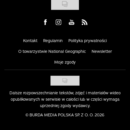
Visit us on Facebook
Visit us on Instagram
Visit us on Youtube
Visit us on Rss
Kontakt
Regulamin
Polityka prywatności
O towarzystwie National Geographic
Newsletter
Moje zgody
Dalsze rozpowszechnianie tekstów, zdjęć i materiałów wideo
opublikowanych w serwisie w całości lub w części wymaga
uprzedniej zgody wydawcy.
©
BURDA MEDIA POLSKA SP. Z O. O. 2026