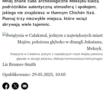
Mniej znane cuda archeologiczne Meksyku kuszą
podróżników autentyczną atmosferą i spokojem,
jakiego nie znajdziesz w tłumnym Chichén Itzá.
Poznaj trzy niezwykłe miejsca, które wciąż
skrywają wiele tajemnic.
Świątynia w Calakmul, jednym z największych miast Majów, położona
głęboko w dżungli Jukatanu, Meksyk/tommasolizzul/Gettyimages
Liz Brumer-Smith
Opublikowano: 29.05.2025, 10:05
Udostępnij na facebook
Udostępnij na twitter
E-mail do przyjaciela