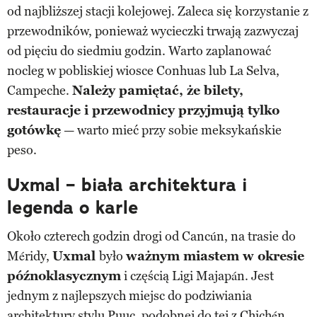
od najbliższej stacji kolejowej. Zaleca się korzystanie z
przewodników, ponieważ wycieczki trwają zazwyczaj
od pięciu do siedmiu godzin. Warto zaplanować
nocleg w pobliskiej wiosce Conhuas lub La Selva,
Campeche.
Należy pamiętać, że bilety,
restauracje i przewodnicy przyjmują tylko
gotówkę
— warto mieć przy sobie meksykańskie
peso.
Uxmal – biała architektura i
legenda o karle
Około czterech godzin drogi od Cancún, na trasie do
Méridy,
Uxmal
było
ważnym miastem w okresie
późnoklasycznym
i częścią Ligi Majapán. Jest
jednym z najlepszych miejsc do podziwiania
architektury stylu Puuc, podobnej do tej z Chichén