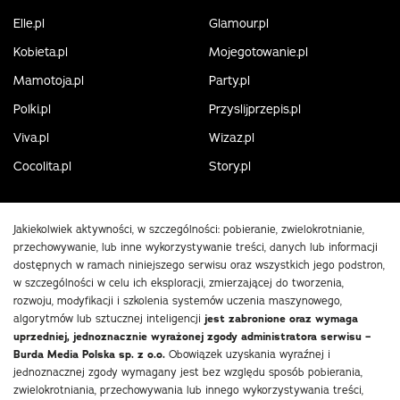
Elle.pl
Glamour.pl
Kobieta.pl
Mojegotowanie.pl
Mamotoja.pl
Party.pl
Polki.pl
Przyslijprzepis.pl
Viva.pl
Wizaz.pl
Cocolita.pl
Story.pl
Jakiekolwiek aktywności, w szczególności: pobieranie, zwielokrotnianie,
przechowywanie, lub inne wykorzystywanie treści, danych lub informacji
dostępnych w ramach niniejszego serwisu oraz wszystkich jego podstron,
w szczególności w celu ich eksploracji, zmierzającej do tworzenia,
rozwoju, modyfikacji i szkolenia systemów uczenia maszynowego,
algorytmów lub sztucznej inteligencji
jest zabronione oraz wymaga
uprzedniej, jednoznacznie wyrażonej zgody administratora serwisu –
Burda Media Polska sp. z o.o.
Obowiązek uzyskania wyraźnej i
jednoznacznej zgody wymagany jest bez względu sposób pobierania,
zwielokrotniania, przechowywania lub innego wykorzystywania treści,