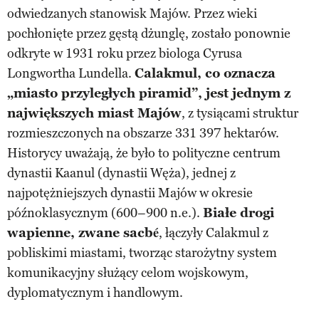
odwiedzanych stanowisk Majów. Przez wieki
pochłonięte przez gęstą dżunglę, zostało ponownie
odkryte w 1931 roku przez biologa Cyrusa
Longwortha Lundella.
Calakmul, co oznacza
„miasto przyległych piramid”, jest jednym z
największych miast Majów
, z tysiącami struktur
rozmieszczonych na obszarze 331 397 hektarów.
Historycy uważają, że było to polityczne centrum
dynastii Kaanul (dynastii Węża), jednej z
najpotężniejszych dynastii Majów w okresie
późnoklasycznym (600–900 n.e.).
Białe drogi
wapienne, zwane sacbé
, łączyły Calakmul z
pobliskimi miastami, tworząc starożytny system
komunikacyjny służący celom wojskowym,
dyplomatycznym i handlowym.