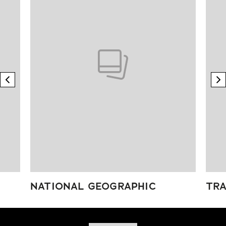
previous element
n
NATIONAL GEOGRAPHIC
TRA