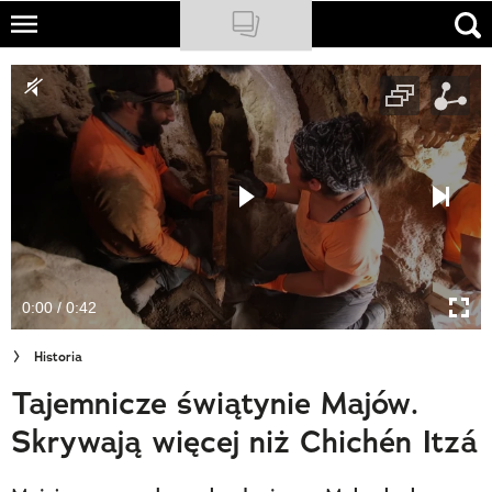
Skip
to
NATIONAL GEOGRAPHIC
main
content
TRAVELER
PODCASTY
Sklep
Newsletter
0:00 / 0:42
Cuda Polski
Historia
Wielki Konkurs Fotograficzny
Tajemnicze świątynie Majów.
Trendbook Podróżniczy
Skrywają więcej niż Chichén Itzá
Polecane