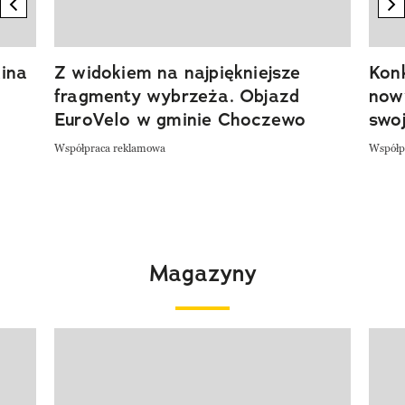
previous element
n
ina
Z widokiem na najpiękniejsze
Kon
fragmenty wybrzeża. Objazd
now
EuroVelo w gminie Choczewo
swoj
Współpraca reklamowa
Współp
Magazyny
Pokazywanie elementu 1 z 4