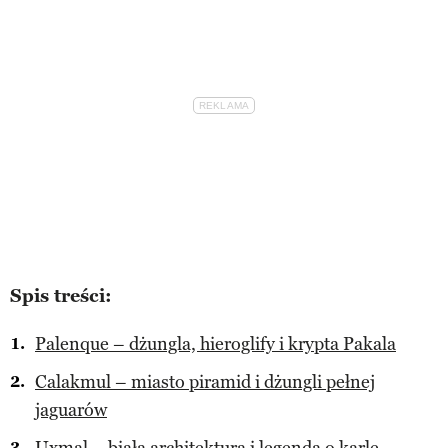
Spis treści:
Palenque – dżungla, hieroglify i krypta Pakala
Calakmul – miasto piramid i dżungli pełnej
jaguarów
Uxmal – biała architektura i legenda o karle