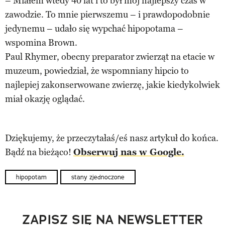
– Miałem wtedy 40 lat i to był mój najlepszy czas w
zawodzie. To mnie pierwszemu – i prawdopodobnie
jedynemu – udało się wypchać hipopotama –
wspomina Brown.
Paul Rhymer, obecny preparator zwierząt na etacie w
muzeum, powiedział, że wspomniany hipcio to
najlepiej zakonserwowane zwierzę, jakie kiedykolwiek
miał okazję oglądać.
Dziękujemy, że przeczytałaś/eś nasz artykuł do końca.
Bądź na bieżąco!
Obserwuj nas w Google.
hipopotam
stany zjednoczone
ZAPISZ SIĘ NA NEWSLETTER