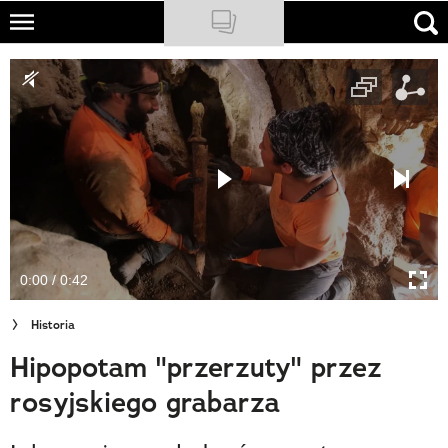
Skip
to
NATIONAL GEOGRAPHIC
main
content
TRAVELER
PODCASTY
Sklep
Newsletter
0:00 / 0:42
Cuda Polski
Historia
Wielki Konkurs Fotograficzny
Hipopotam "przerzuty" przez
Trendbook Podróżniczy
rosyjskiego grabarza
Polecane