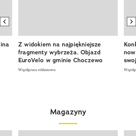
previous element
n
ina
Z widokiem na najpiękniejsze
Kon
fragmenty wybrzeża. Objazd
now
EuroVelo w gminie Choczewo
swoj
Współpraca reklamowa
Współp
Magazyny