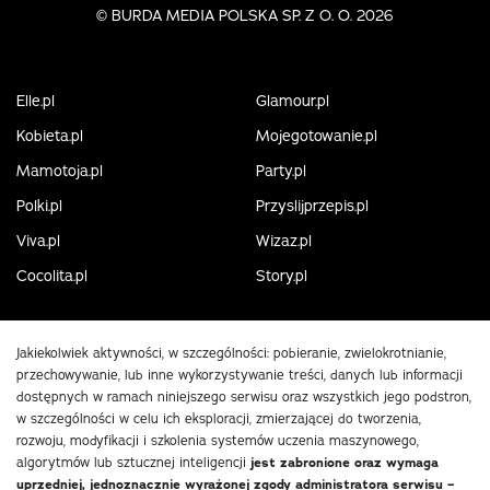
©
BURDA MEDIA POLSKA SP. Z O. O. 2026
Elle.pl
Glamour.pl
Kobieta.pl
Mojegotowanie.pl
Mamotoja.pl
Party.pl
Polki.pl
Przyslijprzepis.pl
Viva.pl
Wizaz.pl
Cocolita.pl
Story.pl
Jakiekolwiek aktywności, w szczególności: pobieranie, zwielokrotnianie,
przechowywanie, lub inne wykorzystywanie treści, danych lub informacji
dostępnych w ramach niniejszego serwisu oraz wszystkich jego podstron,
w szczególności w celu ich eksploracji, zmierzającej do tworzenia,
rozwoju, modyfikacji i szkolenia systemów uczenia maszynowego,
algorytmów lub sztucznej inteligencji
jest zabronione oraz wymaga
uprzedniej, jednoznacznie wyrażonej zgody administratora serwisu –