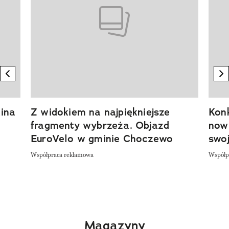
previous element
n
ina
Z widokiem na najpiękniejsze
Kon
fragmenty wybrzeża. Objazd
now
EuroVelo w gminie Choczewo
swoj
Współpraca reklamowa
Współp
Magazyny