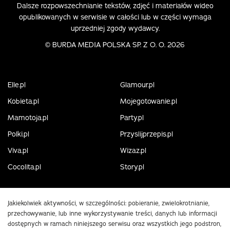
Dalsze rozpowszechnianie tekstów, zdjęć i materiałów wideo
opublikowanych w serwisie w całości lub w części wymaga
uprzedniej zgody wydawcy.
©
BURDA MEDIA POLSKA SP. Z O. O. 2026
Elle.pl
Glamour.pl
Kobieta.pl
Mojegotowanie.pl
Mamotoja.pl
Party.pl
Polki.pl
Przyslijprzepis.pl
Viva.pl
Wizaz.pl
Cocolita.pl
Story.pl
Jakiekolwiek aktywności, w szczególności: pobieranie, zwielokrotnianie,
przechowywanie, lub inne wykorzystywanie treści, danych lub informacji
dostępnych w ramach niniejszego serwisu oraz wszystkich jego podstron,