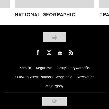
NATIONAL GEOGRAPHIC
TRA
Visit us on Facebook
Visit us on Instagram
Visit us on Youtube
Visit us on Rss
Kontakt
Regulamin
Polityka prywatności
O towarzystwie National Geographic
Newsletter
Moje zgody