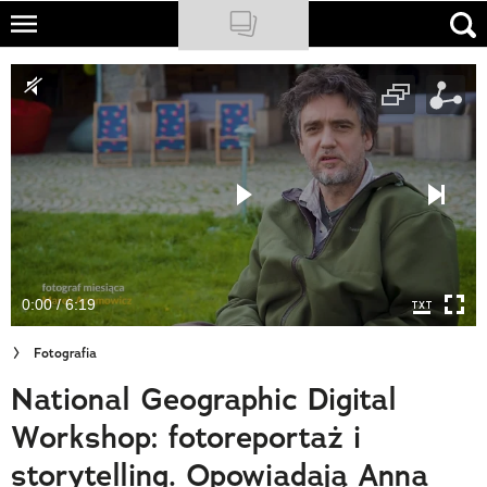
Skip
to
NATIONAL GEOGRAPHIC
main
content
TRAVELER
PODCASTY
Sklep
Newsletter
0:00 / 6:19
Cuda Polski
Fotografia
Wielki Konkurs Fotograficzny
National Geographic Digital
Trendbook Podróżniczy
Workshop: fotoreportaż i
Polecane
storytelling. Opowiadają Anna