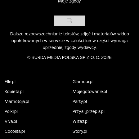
Moje zgody
Dalsze rozpowszechnianie tekstów, zdjęć i materiałów wideo
opublikowanych w serwisie w całości lub w części wymaga
uprzedniej zgody wydawcy.
©
BURDA MEDIA POLSKA SP. Z O. O. 2026
Elle.pl
Glamour.pl
Kobieta.pl
Mojegotowanie.pl
Mamotoja.pl
Party.pl
Polki.pl
Przyslijprzepis.pl
Viva.pl
Wizaz.pl
Cocolita.pl
Story.pl