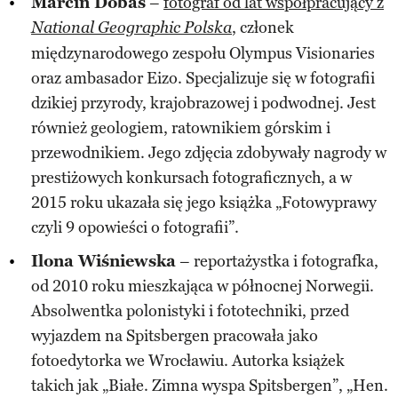
Marcin Dobas
–
fotograf od lat współpracujący z
, członek
National Geographic Polska
międzynarodowego zespołu Olympus Visionaries
oraz ambasador Eizo. Specjalizuje się w fotografii
dzikiej przyrody, krajobrazowej i podwodnej. Jest
również geologiem, ratownikiem górskim i
przewodnikiem. Jego zdjęcia zdobywały nagrody w
prestiżowych konkursach fotograficznych, a w
2015 roku ukazała się jego książka „Fotowyprawy
czyli 9 opowieści o fotografii”.​
Ilona Wiśniewska
– reportażystka i fotografka,
od 2010 roku mieszkająca w północnej Norwegii.
Absolwentka polonistyki i fototechniki, przed
wyjazdem na Spitsbergen pracowała jako
fotoedytorka we Wrocławiu. Autorka książek
takich jak „Białe. Zimna wyspa Spitsbergen”, „Hen.