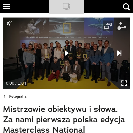
Skip
to
NATIONAL GEOGRAPHIC
main
content
TRAVELER
PODCASTY
Sklep
Newsletter
0:00 / 1:04
Cuda Polski
Fotografia
Wielki Konkurs Fotograficzny
Mistrzowie obiektywu i słowa.
Trendbook Podróżniczy
Za nami pierwsza polska edycja
Polecane
Masterclass National