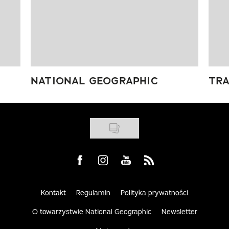
NATIONAL GEOGRAPHIC
TRA
Visit us on Facebook
Visit us on Instagram
Visit us on Youtube
Visit us on Rss
Kontakt
Regulamin
Polityka prywatności
O towarzystwie National Geographic
Newsletter