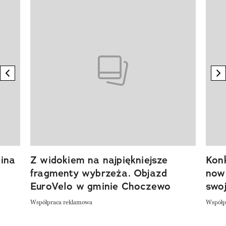
Pokazywanie elementu 1 z 20
previous element
n
ina
Z widokiem na najpiękniejsze
Kon
fragmenty wybrzeża. Objazd
now
EuroVelo w gminie Choczewo
swoj
Współpraca reklamowa
Współp