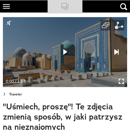
Skip
to
NATIONAL GEOGRAPHIC
main
content
TRAVELER
PODCASTY
Sklep
Newsletter
0:00 / 1:53
Cuda Polski
Traveler
Wielki Konkurs Fotograficzny
"Uśmiech, proszę"! Te zdjęcia
Trendbook Podróżniczy
zmienią sposób, w jaki patrzysz
Polecane
na nieznajomych