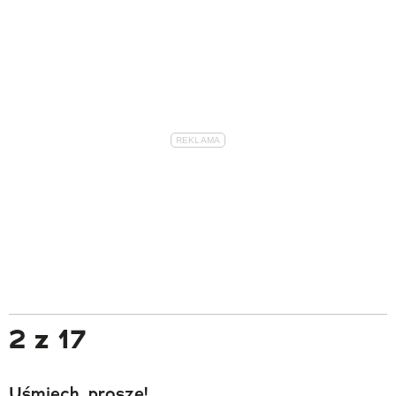
2 z 17
Uśmiech, proszę!