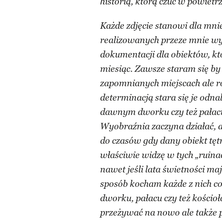
historią, którą czuć w powietr
Każde zdjęcie stanowi dla mni
realizowanych przeze mnie wy
dokumentacji dla obiektów, kt
miesiąc. Zawsze staram się by
zapomnianych miejscach ale ró
determinacją stara się je odnal
dawnym dworku czy też pałacu
Wyobraźnia zaczyna działać, 
do czasów gdy dany obiekt tętni
właściwie widzę w tych „ruin
nawet jeśli lata świetności ma
sposób kocham każde z nich c
dworku, pałacu czy też kościo
przeżywać na nowo ale także po