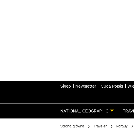
Skip
to
main
content
Sklep
Newsletter
Cuda Polski
Wie
NATIONAL GEOGRAPHIC
TRAV
Strona główna
Traveler
Porady