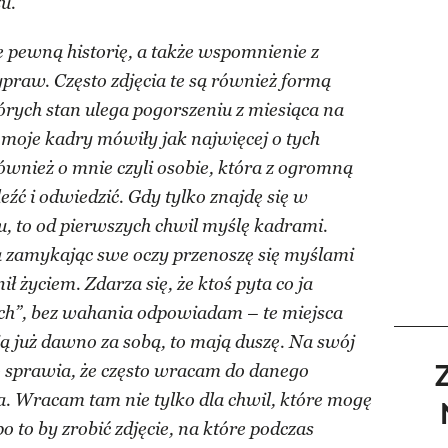
zu.
e pewną historię, a także wspomnienie z
praw. Często zdjęcia te są również formą
órych stan ulega pogorszeniu z miesiąca na
 moje kadry mówiły jak najwięcej o tych
wnież o mnie czyli osobie, która z ogromną
eźć i odwiedzić. Gdy tylko znajdę się w
, to od pierwszych chwil myślę kadrami.
a zamykając swe oczy przenoszę się myślami
ł życiem. Zdarza się, że ktoś pyta co ja
ach”, bez wahania odpowiadam – te miejsca
ją już dawno za sobą, to mają duszę. Na swój
o sprawia, że często wracam do danego
ła. Wracam tam nie tylko dla chwil, które mogę
 to by zrobić zdjęcie, na które podczas