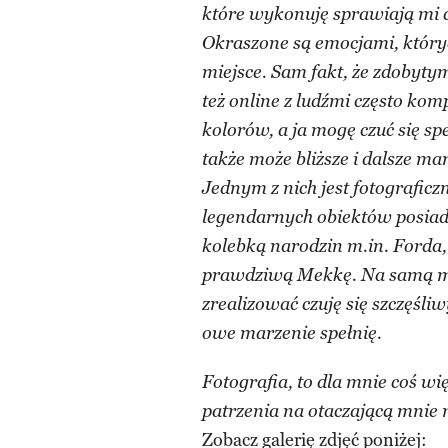
które wykonuję sprawiają mi du
Okraszone są emocjami, który
miejsce. Sam fakt, że zdobyty
też online z ludźmi często kom
kolorów, a ja mogę czuć się sp
także może bliższe i dalsze ma
Jednym z nich jest fotograficz
legendarnych obiektów posiada
kolebką narodzin m.in. Forda,
prawdziwą Mekkę. Na samą my
zrealizować czuję się szczęśli
owe marzenie spełnię.
Fotografia, to dla mnie coś wię
patrzenia na otaczającą mnie 
Zobacz galerię zdjęć poniżej: