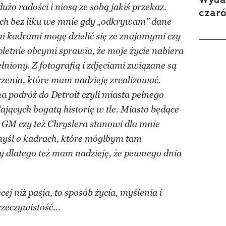
żo radości i niosą ze sobą jakiś przekaz.
czar
ch bez liku we mnie gdy „odkrywam” dane
mi kadrami mogę dzielić się ze znajomymi czy
pletnie obcymi sprawia, że moje życie nabiera
ełniony. Z fotografią i zdjęciami związane są
rzenia, które mam nadzieję zrealizować.
na podróż do Detroit czyli miasta pełnego
jących bogatą historię w tle. Miasto będące
 GM czy też Chryslera stanowi dla mnie
śl o kadrach, które mógłbym tam
wy dlatego też mam nadzieję, że pewnego dnia
cej niż pasja, to sposób życia, myślenia i
.
rzeczywistość..