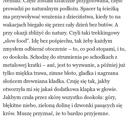
Nendaz. Część została sztucznie przygotowana, część
prowadzi po naturalnym podłożu. Spacer tą ścieżką
ma przywoływać wrażenia z dzieciństwa, kiedy to na
wakacjach biegało się przez cały dzień bez butów. A
przy okazji zbliżyć do natury. Czyli taki trekkingowy
„slow food”. Idę bez pośpiechu, tak żeby każdym
zmysłem odbierać otoczenie – to, co pod stopami, i to,
co dookoła. Schodzę do strumienia po schodkach z
metalowej kratki – auć, jest to wyzwanie, a później już
tylko miękka trawa, zimne błoto, gładka i nagrzana
słońcem drewniana kładka. Czuję się tak, jakby
otworzyła mi się jakaś dodatkowa klapka w głowie.
Jakbym czuła przez skórę wszystko dookoła: góry,
błękitne niebo, zieloną dolinę i dzwonki pasących się
krów. Muszę przyznać, że to bardzo przyjemne.