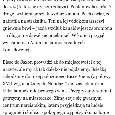
deszcz (tu też się czasem zdarza). Postanowiła skrócić
drogę, wybierając szlak wzdłuż kanału. Pech chciał, że
natrafiła na strażnika. Ten na jej widok zmarszczył
gniewnie brwi – jazda wzdłuż kanałów jest zabroniona
– i długo nie dawał się przekonać. W końcu przyjął
wyjaśnienia i Anita nie poniosła żadnych
konsekwencji.
Bisse de Saxon prowadzi aż do miejscowości o tej
nazwie, ale my aż tak daleko nie pójdziemy. Ścieżką
schodzimy do niżej położonego Bisse Vieux (z połowy
XVII w.), a później do Nendaz. Tam zasiadamy na
kilka lampek miejscowego wina. Przegryzamy serem i
patrzymy na miasteczko. Zimą staje się gwarnym
centrum narciarskim, latem przyjeżdżają tu ludzie
spragnieni słońca i spokojnego wypoczynku na łonie