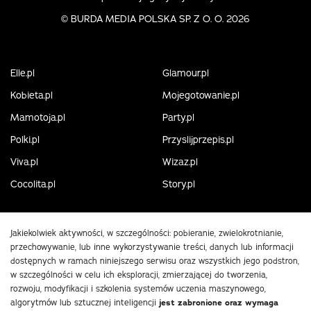
©
BURDA MEDIA POLSKA SP. Z O. O. 2026
Elle.pl
Glamour.pl
Kobieta.pl
Mojegotowanie.pl
Mamotoja.pl
Party.pl
Polki.pl
Przyslijprzepis.pl
Viva.pl
Wizaz.pl
Cocolita.pl
Story.pl
Jakiekolwiek aktywności, w szczególności: pobieranie, zwielokrotnianie,
przechowywanie, lub inne wykorzystywanie treści, danych lub informacji
dostępnych w ramach niniejszego serwisu oraz wszystkich jego podstron,
w szczególności w celu ich eksploracji, zmierzającej do tworzenia,
rozwoju, modyfikacji i szkolenia systemów uczenia maszynowego,
algorytmów lub sztucznej inteligencji
jest zabronione oraz wymaga