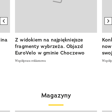
previous element
n
ina
Z widokiem na najpiękniejsze
Kon
fragmenty wybrzeża. Objazd
now
EuroVelo w gminie Choczewo
swoj
Współpraca reklamowa
Współp
Magazyny