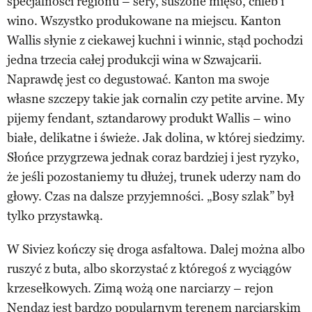
specjalności regionu – sery, suszone mięso, chleb i
wino. Wszystko produkowane na miejscu. Kanton
Wallis słynie z ciekawej kuchni i winnic, stąd pochodzi
jedna trzecia całej produkcji wina w Szwajcarii.
Naprawdę jest co degustować. Kanton ma swoje
własne szczepy takie jak cornalin czy petite arvine. My
pijemy fendant, sztandarowy produkt Wallis – wino
białe, delikatne i świeże. Jak dolina, w której siedzimy.
Słońce przygrzewa jednak coraz bardziej i jest ryzyko,
że jeśli pozostaniemy tu dłużej, trunek uderzy nam do
głowy. Czas na dalsze przyjemności. „Bosy szlak” był
tylko przystawką.
W Siviez kończy się droga asfaltowa. Dalej można albo
ruszyć z buta, albo skorzystać z któregoś z wyciągów
krzesełkowych. Zimą wożą one narciarzy – rejon
Nendaz jest bardzo popularnym terenem narciarskim