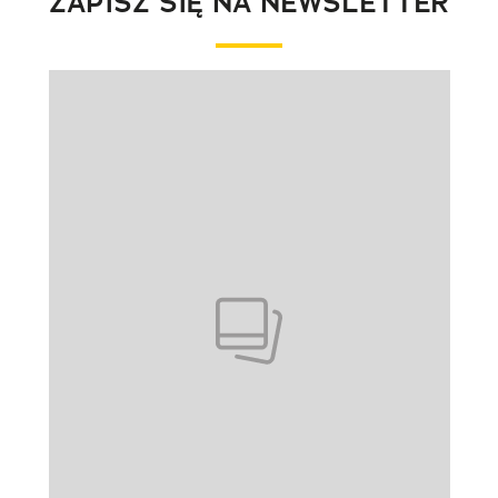
ZAPISZ SIĘ NA NEWSLETTER
Pokazywanie elementu 1 z 1