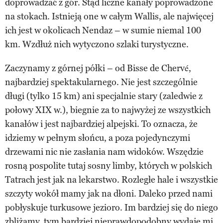
doprowadzać z gór. Stąd liczne kanały poprowadzone
na stokach. Istnieją one w całym Wallis, ale najwięcej
ich jest w okolicach Nendaz – w sumie niemal 100
km. Wzdłuż nich wytyczono szlaki turystyczne.
Zaczynamy z górnej półki – od Bisse de Chervé,
najbardziej spektakularnego. Nie jest szczególnie
długi (tylko 15 km) ani specjalnie stary (zaledwie z
połowy XIX w.), biegnie za to najwyżej ze wszystkich
kanałów i jest najbardziej alpejski. To oznacza, że
idziemy w pełnym słońcu, a poza pojedynczymi
drzewami nic nie zasłania nam widoków. Wszędzie
rosną pospolite tutaj sosny limby, których w polskich
Tatrach jest jak na lekarstwo. Rozległe hale i wszystkie
szczyty wokół mamy jak na dłoni. Daleko przed nami
pobłyskuje turkusowe jezioro. Im bardziej się do niego
zbliżamy, tym bardziej nieprawdopodobny wydaje mi