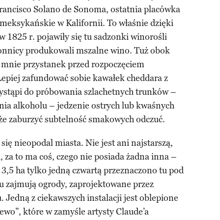
rancisco Solano de Sonoma, ostatnia placówka
meksykańskie w Kalifornii. To właśnie dzięki
1825 r. pojawiły się tu sadzonki winorośli
konnicy produkowali mszalne wino. Tuż obok
a mnie przystanek przed rozpoczęciem
 Lepiej zafundować sobie kawałek cheddara z
zystąpi do próbowania szlachetnych trunków –
ania alkoholu – jedzenie ostrych lub kwaśnych
oże zaburzyć subtelność smakowych odczuć.
ię nieopodal miasta. Nie jest ani najstarszą,
, za to ma coś, czego nie posiada żadna inna –
3,5 ha tylko jedną czwartą przeznaczono tu pod
nu zajmują ogrody, zaprojektowane przez
 Jedną z ciekawszych instalacji jest oblepione
ewo”, które w zamyśle artysty Claude’a