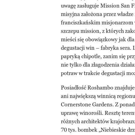
uwagę zasługuje Mission San F
misyjna założona przez władze 
franciszkańskim misjonarzom w 
szczepu mission, z których za
mieści się obowiązkowy jak dl
degustacji win – fabryka sera.
papryką chipotle, zanim się pr
nie tylko dla złagodzenia dział
potraw w trakcie degustacji m
Posiadłość Roshambo znajduje s
ani największą winnicą regionu
Cornerstone Gardens. Z ponad 
uprawę winorośli. Resztę tere
różnych architektów krajobrazu.
70 tys. bombek „Niebieskie drz