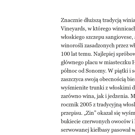
Znacznie dłuższą tradycją wini
Vineyards, w którego winnicac
włoskiego szczepu sangiovese,
winorośli zasadzonych przez w
100 lat temu. Najlepiej spróbow
głównego placu w miasteczku H
północ od Sonomy. W piątki i 
zaszczyca swoją obecnością bie
wyśmienite trunki z włoskimi 
zarówno wina, jak i jedzenia. 
rocznik 2005 z tradycyjną włos
przepisu. „Zin” okazał się wy
bukiecie czerwonych owoców i
serwowanej kiełbasy pasował w