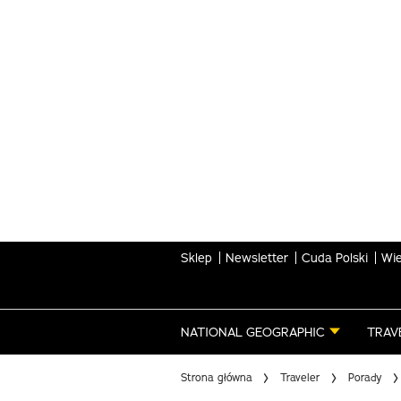
Skip
to
main
content
Sklep
Newsletter
Cuda Polski
Wie
NATIONAL GEOGRAPHIC
TRAV
Strona główna
Traveler
Porady