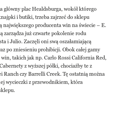
a główny plac Healdsburga, wokół którego
knajpki i butiki, trzeba zajrzeć do sklepu
ą największego producenta win na świecie – E.
ą zarządza już czwarte pokolenie rodu
a i Julio. Zaczęli oni swą oszałamiającą
raz po zniesieniu prohibicji. Obok całej gamy
in, takich jak np. Carlo Rossi California Red,
abernety z wyższej półki, chociażby te z
i Ranch czy Barrelli Creek. Tę ostatnią można
ej wycieczki z przewodnikiem, która
sklepu.