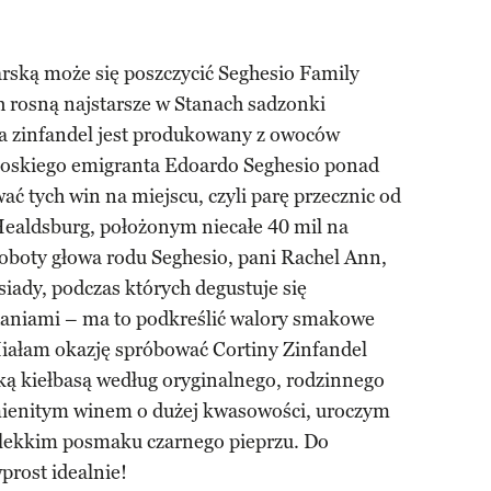
arską może się poszczycić Seghesio Family
h rosną najstarsze w Stanach sadzonki
 a zinfandel jest produkowany z owoców
łoskiego emigranta Edoardo Seghesio ponad
ać tych win na miejscu, czyli parę przecznic od
ealdsburg, położonym niecałe 40 mil na
soboty głowa rodu Seghesio, pani Rachel Ann,
siady, podczas których degustuje się
daniami – ma to podkreślić walory smakowe
Miałam okazję spróbować Cortiny Zinfandel
ką kiełbasą według oryginalnego, rodzinnego
śmienitym winem o dużej kwasowości, uroczym
 lekkim posmaku czarnego pieprzu. Do
prost idealnie!