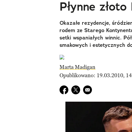
Płynne złoto 
Okazałe rezydencje, śródzie
rodem ze Starego Kontynentu,
setki wspaniałych winnic. Pó
smakowych i estetycznych d
Marta Madigan
Opublikowano: 19.03.2010, 14
Udostępnij na facebook
Udostępnij na twitter
E-mail do przyjaciela