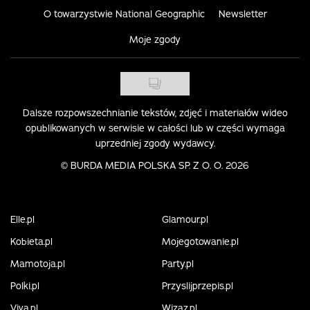
O towarzystwie National Geographic
Newsletter
Moje zgody
Dalsze rozpowszechnianie tekstów, zdjęć i materiałów wideo
opublikowanych w serwisie w całości lub w części wymaga
uprzedniej zgody wydawcy.
©
BURDA MEDIA POLSKA SP. Z O. O. 2026
Elle.pl
Glamour.pl
Kobieta.pl
Mojegotowanie.pl
Mamotoja.pl
Party.pl
Polki.pl
Przyslijprzepis.pl
Viva.pl
Wizaz.pl