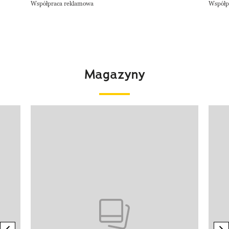
Współpraca reklamowa
Współp
Magazyny
Pokazywanie elementu 1 z 4
previous element
n