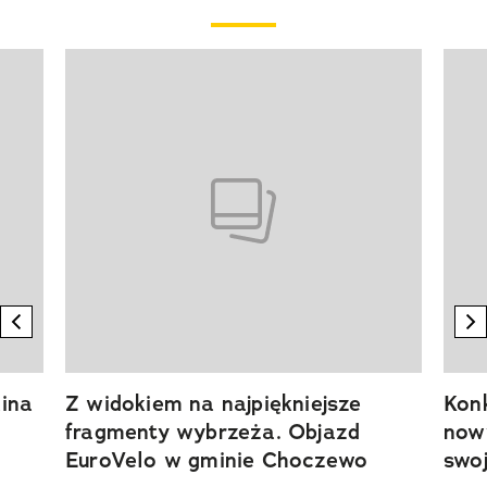
Pokazywanie elementu 1 z 20
previous element
n
ina
Z widokiem na najpiękniejsze
Kon
fragmenty wybrzeża. Objazd
now
EuroVelo w gminie Choczewo
swoj