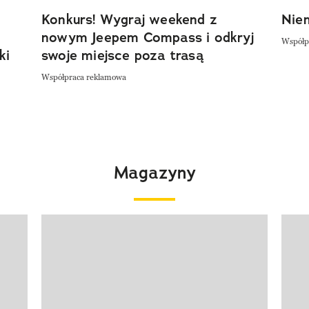
Konkurs! Wygraj weekend z
Niem
nowym Jeepem Compass i odkryj
Współp
ki
swoje miejsce poza trasą
Współpraca reklamowa
Magazyny
Pokazywanie elementu 1 z 4