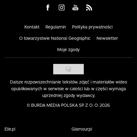
Visit us on Facebook
Visit us on Instagram
Visit us on Youtube
Visit us on Rss
Kontakt
Regulamin
Polityka prywatności
O towarzystwie National Geographic
Newsletter
Moje zgody
Dalsze rozpowszechnianie tekstów, zdjęć i materiałów wideo
opublikowanych w serwisie w całości lub w części wymaga
uprzedniej zgody wydawcy.
©
BURDA MEDIA POLSKA SP. Z O. O. 2026
Elle.pl
Glamour.pl