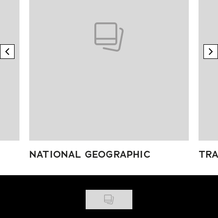
previous element
n
NATIONAL GEOGRAPHIC
TRA