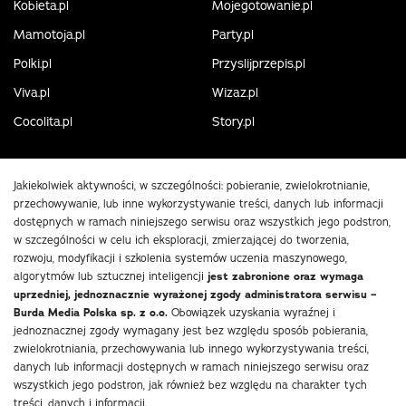
Kobieta.pl
Mojegotowanie.pl
Mamotoja.pl
Party.pl
Polki.pl
Przyslijprzepis.pl
Viva.pl
Wizaz.pl
Cocolita.pl
Story.pl
Jakiekolwiek aktywności, w szczególności: pobieranie, zwielokrotnianie,
przechowywanie, lub inne wykorzystywanie treści, danych lub informacji
dostępnych w ramach niniejszego serwisu oraz wszystkich jego podstron,
w szczególności w celu ich eksploracji, zmierzającej do tworzenia,
rozwoju, modyfikacji i szkolenia systemów uczenia maszynowego,
algorytmów lub sztucznej inteligencji
jest zabronione oraz wymaga
uprzedniej, jednoznacznie wyrażonej zgody administratora serwisu –
Burda Media Polska sp. z o.o.
Obowiązek uzyskania wyraźnej i
jednoznacznej zgody wymagany jest bez względu sposób pobierania,
zwielokrotniania, przechowywania lub innego wykorzystywania treści,
danych lub informacji dostępnych w ramach niniejszego serwisu oraz
wszystkich jego podstron, jak również bez względu na charakter tych
treści, danych i informacji.