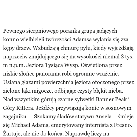
Pewnego sierpniowego poranka grupa jadących
konno wielbicieli twórczości Adamsa wyłania się zza
kępy drzew. Wzbudzają chmurę pyłu, kiedy wyjeżdżają
naprzeciw znajdującego się na wysokości niemal 3 tys.
m n.p.m. Jeziora Tysiąca Wysp. Oświetlona przez
niskie słońce panorama robi ogromne wrażenie.
Usiana głazami powierzchnia jeziora otoczonego przez
zielone łąki migocze, odbijając czysty błękit nieba.
Nad wszystkim górują czarne sylwetki Banner Peak i
Góry Rittera. Jeźdźcy przywiązują konie w sosnowym
zagajniku. – Szukamy śladów statywu Ansela – śmieje
się Michael Adams, emerytowany internista z Fresno.
Żartuje, ale nie do końca. Naprawdę liczy na