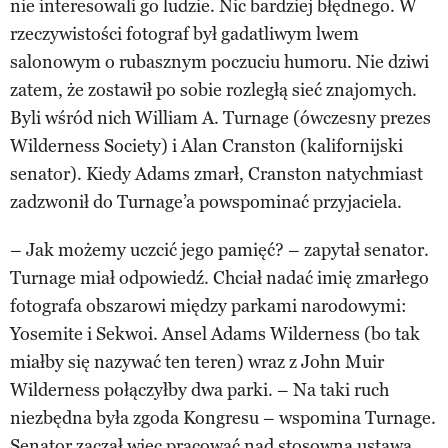
nie interesowali go ludzie. Nic bardziej błędnego. W
rzeczywistości fotograf był gadatliwym lwem
salonowym o rubasznym poczuciu humoru. Nie dziwi
zatem, że zostawił po sobie rozległą sieć znajomych.
Byli wśród nich William A. Turnage (ówczesny prezes
Wilderness Society) i Alan Cranston (kalifornijski
senator). Kiedy Adams zmarł, Cranston natychmiast
zadzwonił do Turnage’a powspominać przyjaciela.
– Jak możemy uczcić jego pamięć? – zapytał senator.
Turnage miał odpowiedź. Chciał nadać imię zmarłego
fotografa obszarowi między parkami narodowymi:
Yosemite i Sekwoi. Ansel Adams Wilderness (bo tak
miałby się nazywać ten teren) wraz z John Muir
Wilderness połączyłby dwa parki. – Na taki ruch
niezbędna była zgoda Kongresu – wspomina Turnage.
Senator zaczął więc pracować nad stosowną ustawą,