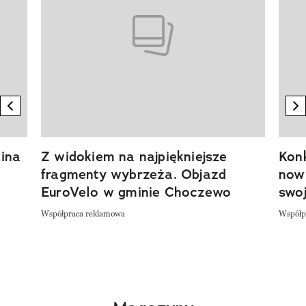
previous element
n
ina
Z widokiem na najpiękniejsze
Kon
fragmenty wybrzeża. Objazd
now
EuroVelo w gminie Choczewo
swoj
Współpraca reklamowa
Współp