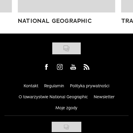
NATIONAL GEOGRAPHIC
TRA
Visit us on Facebook
Visit us on Instagram
Visit us on Youtube
Visit us on Rss
Kontakt
Regulamin
Polityka prywatności
O towarzystwie National Geographic
Newsletter
Moje zgody