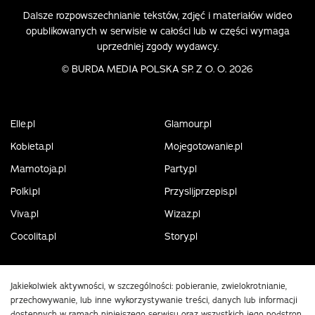
Dalsze rozpowszechnianie tekstów, zdjęć i materiałów wideo
opublikowanych w serwisie w całości lub w części wymaga
uprzedniej zgody wydawcy.
©
BURDA MEDIA POLSKA SP. Z O. O. 2026
Elle.pl
Glamour.pl
Kobieta.pl
Mojegotowanie.pl
Mamotoja.pl
Party.pl
Polki.pl
Przyslijprzepis.pl
Viva.pl
Wizaz.pl
Cocolita.pl
Story.pl
Jakiekolwiek aktywności, w szczególności: pobieranie, zwielokrotnianie,
przechowywanie, lub inne wykorzystywanie treści, danych lub informacji
dostępnych w ramach niniejszego serwisu oraz wszystkich jego podstron,