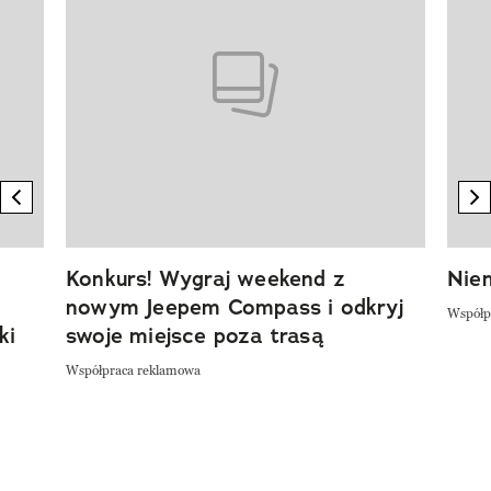
previous element
n
Konkurs! Wygraj weekend z
Niem
nowym Jeepem Compass i odkryj
Współp
ki
swoje miejsce poza trasą
Współpraca reklamowa