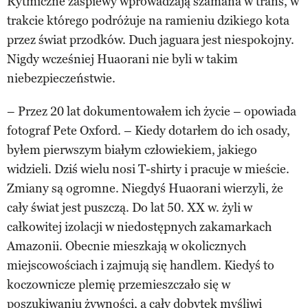
Rytmiczne zaśpiewy wprowadzają szamana w trans, w
trakcie którego podróżuje na ramieniu dzikiego kota
przez świat przodków. Duch jaguara jest niespokojny.
Nigdy wcześniej Huaorani nie byli w takim
niebezpieczeństwie.
– Przez 20 lat dokumentowałem ich życie – opowiada
fotograf Pete Oxford. – Kiedy dotarłem do ich osady,
byłem pierwszym białym człowiekiem, jakiego
widzieli. Dziś wielu nosi T-shirty i pracuje w mieście.
Zmiany są ogromne. Niegdyś Huaorani wierzyli, że
cały świat jest puszczą. Do lat 50. XX w. żyli w
całkowitej izolacji w niedostępnych zakamarkach
Amazonii. Obecnie mieszkają w okolicznych
miejscowościach i zajmują się handlem. Kiedyś to
koczownicze plemię przemieszczało się w
poszukiwaniu żywności, a cały dobytek myśliwi