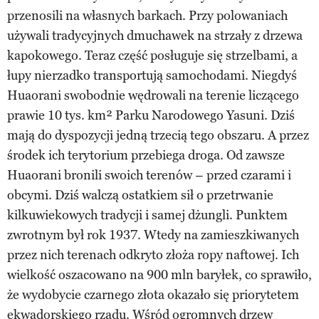
przenosili na własnych barkach. Przy polowaniach
używali tradycyjnych dmuchawek na strzały z drzewa
kapokowego. Teraz część posługuje się strzelbami, a
łupy nierzadko transportują samochodami. Niegdyś
Huaorani swobodnie wędrowali na terenie liczącego
prawie 10 tys. km² Parku Narodowego Yasuni. Dziś
mają do dyspozycji jedną trzecią tego obszaru. A przez
środek ich terytorium przebiega droga. Od zawsze
Huaorani bronili swoich terenów – przed czarami i
obcymi. Dziś walczą ostatkiem sił o przetrwanie
kilkuwiekowych tradycji i samej dżungli. Punktem
zwrotnym był rok 1937. Wtedy na zamieszkiwanych
przez nich terenach odkryto złoża ropy naftowej. Ich
wielkość oszacowano na 900 mln baryłek, co sprawiło,
że wydobycie czarnego złota okazało się priorytetem
ekwadorskiego rządu. Wśród ogromnych drzew