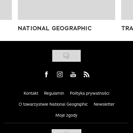
NATIONAL GEOGRAPHIC
TRA
Visit us on Facebook
Visit us on Instagram
Visit us on Youtube
Visit us on Rss
Kontakt
Regulamin
Polityka prywatności
O towarzystwie National Geographic
Newsletter
Moje zgody