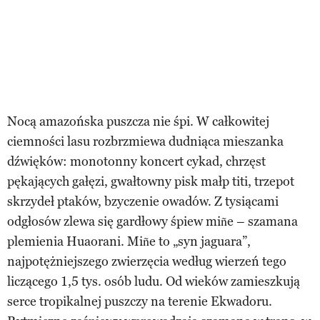
Nocą amazońska puszcza nie śpi. W całkowitej
ciemności lasu rozbrzmiewa dudniąca mieszanka
dźwięków: monotonny koncert cykad, chrzęst
pękających gałęzi, gwałtowny pisk małp titi, trzepot
skrzydeł ptaków, bzyczenie owadów. Z tysiącami
odgłosów zlewa się gardłowy śpiew miñe – szamana
plemienia Huaorani. Miñe to „syn jaguara”,
najpotężniejszego zwierzęcia według wierzeń tego
liczącego 1,5 tys. osób ludu. Od wieków zamieszkują
serce tropikalnej puszczy na terenie Ekwadoru.