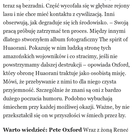
teraz są bezradni. Część wycofała się w głębsze rejony
lasu i nie chce mieć kontaktu z cywilizacją. Inni
obserwują, jak degraduje się ich środowisko. – Swoją
pracą próbuję zatrzymać ten proces. Między innymi
dlatego stworzyłem album fotograficzny The spirit of
Huaorani. Pokazuję w nim ludzką stronę tych
amazońskich wojowników i co stracimy, jeśli nie
powstrzymamy dalszej destrukcji – opowiada Oxford,
który obronę Huaorani traktuje jako osobistą misję.
Mówi, że przebywanie z nimi to dla niego czysta
przyjemność. Szczególnie że znani są oni z bardzo
dużego poczucia humoru. Podobno wybuchają
śmiechem przy każdej możliwej okazji. Ważne, by nie
przekształcił się on w przyszłości w śmiech przez łzy.
Warto wiedzieć:
Pete Oxford
Wraz z żoną Reneé