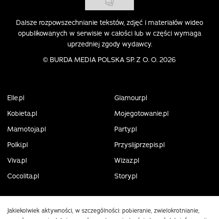
Dalsze rozpowszechnianie tekstów, zdjęć i materiałów wideo
opublikowanych w serwisie w całości lub w części wymaga
uprzedniej zgody wydawcy.
©
BURDA MEDIA POLSKA SP. Z O. O. 2026
Elle.pl
Glamour.pl
Kobieta.pl
Mojegotowanie.pl
Mamotoja.pl
Party.pl
Polki.pl
Przyslijprzepis.pl
Viva.pl
Wizaz.pl
Cocolita.pl
Story.pl
Jakiekolwiek aktywności, w szczególności: pobieranie, zwielokrotnianie,