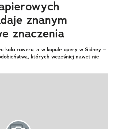
apierowych
adaje znanym
e znaczenia
c koło roweru, a w kopule opery w Sidney –
dobieństwa, których wcześniej nawet nie