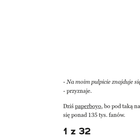
-
Na moim pulpicie znajduje się
przyznaje.
-
Dziś
paperboyo
, bo pod taką n
się ponad 135 tys. fanów.
1 z 32