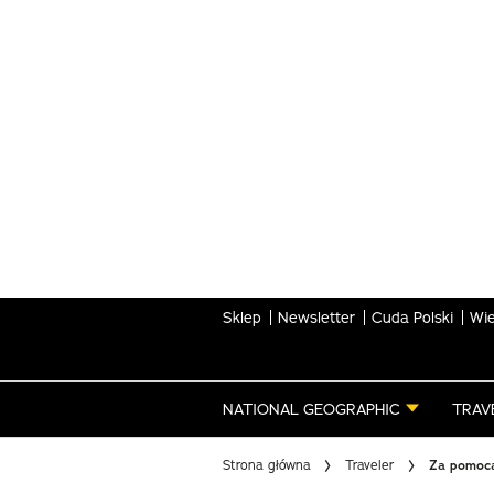
Skip
to
main
content
Sklep
Newsletter
Cuda Polski
Wie
NATIONAL GEOGRAPHIC
TRAV
Strona główna
Traveler
Za pomocą