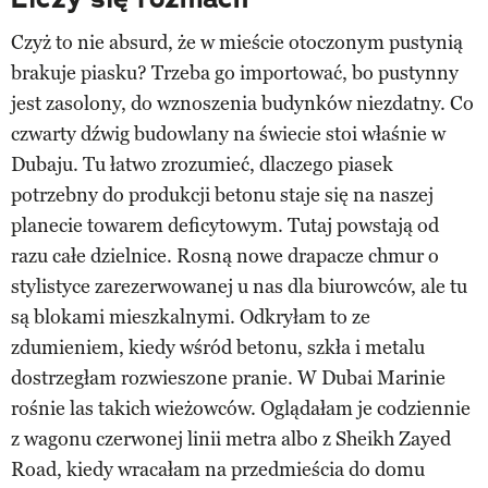
Czyż to nie absurd, że w mieście otoczonym pustynią
brakuje piasku? Trzeba go importować, bo pustynny
jest zasolony, do wznoszenia budynków niezdatny. Co
czwarty dźwig budowlany na świecie stoi właśnie w
Dubaju. Tu łatwo zrozumieć, dlaczego piasek
potrzebny do produkcji betonu staje się na naszej
planecie towarem deficytowym. Tutaj powstają od
razu całe dzielnice. Rosną nowe drapacze chmur o
stylistyce zarezerwowanej u nas dla biurowców, ale tu
są blokami mieszkalnymi. Odkryłam to ze
zdumieniem, kiedy wśród betonu, szkła i metalu
dostrzegłam rozwieszone pranie. W Dubai Marinie
rośnie las takich wieżowców. Oglądałam je codziennie
z wagonu czerwonej linii metra albo z Sheikh Zayed
Road, kiedy wracałam na przedmieścia do domu