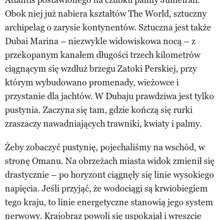
Obok niej już nabiera kształtów The World, sztuczny
archipelag o zarysie kontynentów. Sztuczna jest także
Dubai Marina – niezwykle widowiskowa nocą – z
przekopanym kanałem długości trzech kilometrów
ciągnącym się wzdłuż brzegu Zatoki Perskiej, przy
którym wybudowano promenady, wieżowce i
przystanie dla jachtów. W Dubaju prawdziwa jest tylko
pustynia. Zaczyna się tam, gdzie kończą się rurki
zraszaczy nawadniających trawniki, kwiaty i palmy.
Żeby zobaczyć pustynię, pojechaliśmy na wschód, w
stronę Omanu. Na obrzeżach miasta widok zmienił się
drastycznie – po horyzont ciągnęły się linie wysokiego
napięcia. Jeśli przyjąć, że wodociągi są krwiobiegiem
tego kraju, to linie energetyczne stanowią jego system
nerwowy. Krajobraz powoli się uspokajał i wreszcie