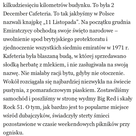
kilkudziesięciu kilometrów budynku. To była 2
December Cafeteria. To tak jakbyśmy w Polsce
nazwali knajpkę „11 Listopada”. Na początku grudnia
Emiratczycy obchodzą swoje święto narodowe –
uwolnienie spod brytyjskiego protektoratu i
zjednoczenie wszystkich siedmiu emiratów w 1971 r.
Kafeteria była blaszaną budą, w której sprzedawano
słodką herbatę z mlekiem, i nie zasługiwała na swoją
nazwę. Nie miałaby racji bytu, gdyby nie otoczenie.
Wokół rozciągała się najbardziej niezwykła na świecie
pustynia, z pomarańczowym piaskiem. Zostawiliśmy
samochód i poszliśmy w stronę wydmy Big Red i skały
Rock 51. O tym, jak bardzo jest to popularne miejsce
wśród dubajczyków, świadczyły sterty śmieci
pozostawione w czasie weekendowych pikników przy
ognisku.