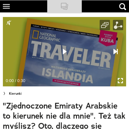
Skip
to
NATIONAL GEOGRAPHIC
main
content
TRAVELER
PODCASTY
Sklep
Newsletter
0:00 / 0:30
Cuda Polski
Kierunki
Wielki Konkurs Fotograficzny
"Zjednoczone Emiraty Arabskie
Trendbook Podróżniczy
to kierunek nie dla mnie". Też tak
Polecane
myślisz? Oto, dlaczego się