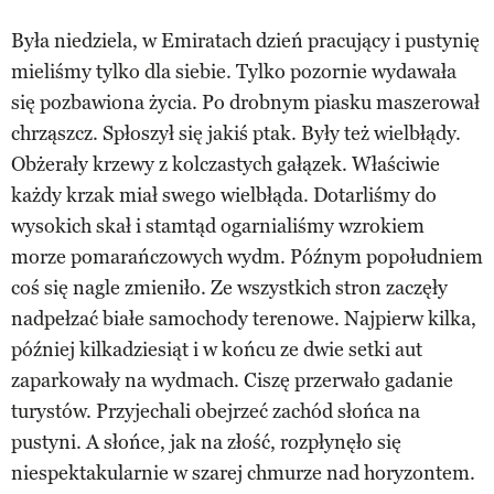
Była niedziela, w Emiratach dzień pracujący i pustynię
mieliśmy tylko dla siebie. Tylko pozornie wydawała
się pozbawiona życia. Po drobnym piasku maszerował
chrząszcz. Spłoszył się jakiś ptak. Były też wielbłądy.
Obżerały krzewy z kolczastych gałązek. Właściwie
każdy krzak miał swego wielbłąda. Dotarliśmy do
wysokich skał i stamtąd ogarnialiśmy wzrokiem
morze pomarańczowych wydm. Późnym popołudniem
coś się nagle zmieniło. Ze wszystkich stron zaczęły
nadpełzać białe samochody terenowe. Najpierw kilka,
później kilkadziesiąt i w końcu ze dwie setki aut
zaparkowały na wydmach. Ciszę przerwało gadanie
turystów. Przyjechali obejrzeć zachód słońca na
pustyni. A słońce, jak na złość, rozpłynęło się
niespektakularnie w szarej chmurze nad horyzontem.