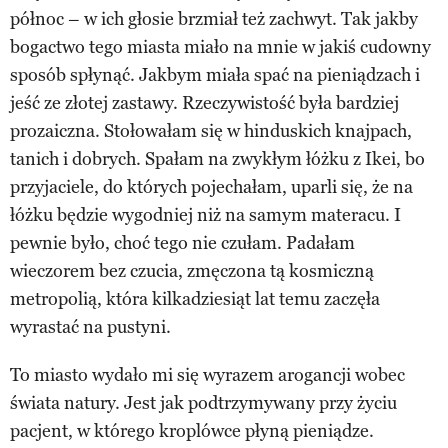
północ – w ich głosie brzmiał też zachwyt. Tak jakby
bogactwo tego miasta miało na mnie w jakiś cudowny
sposób spłynąć. Jakbym miała spać na pieniądzach i
jeść ze złotej zastawy. Rzeczywistość była bardziej
prozaiczna. Stołowałam się w hinduskich knajpach,
tanich i dobrych. Spałam na zwykłym łóżku z Ikei, bo
przyjaciele, do których pojechałam, uparli się, że na
łóżku będzie wygodniej niż na samym materacu. I
pewnie było, choć tego nie czułam. Padałam
wieczorem bez czucia, zmęczona tą kosmiczną
metropolią, która kilkadziesiąt lat temu zaczęła
wyrastać na pustyni.
To miasto wydało mi się wyrazem arogancji wobec
świata natury. Jest jak podtrzymywany przy życiu
pacjent, w którego kroplówce płyną pieniądze.