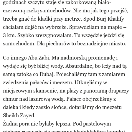
godzinach szczytu staje się zakorkowaną biało-
czerwoną rzeką samochodów. Nie ma jak tego przejść,
trzeba gnać do kładki przy metrze. Spod Burj Khalify
chciałam dojść na wybrzeże. Sprawdziłam na mapie –
3 km. Szybko zrezygnowałam. Tu wszędzie jeździ się
samochodem. Dla piechurów to beznadziejne miasto.
Co innego Abu Zabi. Ma nadmorską promenadę i
wydaje się być bliżej wody. Absurdalne, bo leży nad tą
samą zatoką co Dubaj. Pojechaliśmy tam z zamiarem
zwiedzenia pałaców i meczetu. Utknęliśmy w
miejscowym skansenie, na plaży z panoramą drapaczy
chmur nad lazurową wodą. Pałace obejrzeliśmy z
daleka i kiedy zaszło słońce, dotarliśmy do meczetu
Sheikh Zayed.
Żadna pora nie byłaby lepsza. Pod pastelowym
niebem rysowały się ogromne bladobłękitne kopuły i