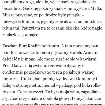
pomyliłam drogę, ale nie, wiele osób rozglądało się
bezradnie. Godzinę później znalazłam wyjście z Malla.
Muszę przyznać, że po drodze były pułapki –
niezwykła fontanna, gigantyczne akwarium morskie z
rekinami. Patrzyłam na to oczami dziecka, które nagle
znalazło się w bajce.
Zaszłam Burj Khalifę od frontu. A tam uprzejmy pan
poinformował, że to teren prywatny Hotelu Armani i
dalej iść nie mogę. Ale mogę siąść sobie w kawiarni.
Przed kawiarnią zwijano czerwone dywany i
ewidentnie porządkowano teren po jakiejś ważnej
imprezie. Umknęłam pomiędzy drzewa i fontanny i
dalej w stronę metra, niemal wpadając pod koła rolls-
royce’a. Co za zaszczyt. To była moja wina, zagapiłam
się, choć oczy miałam dookoła głowy. Pomyślałam, że
ta rura nieprzypadkowo wypluwa turystów do centrum