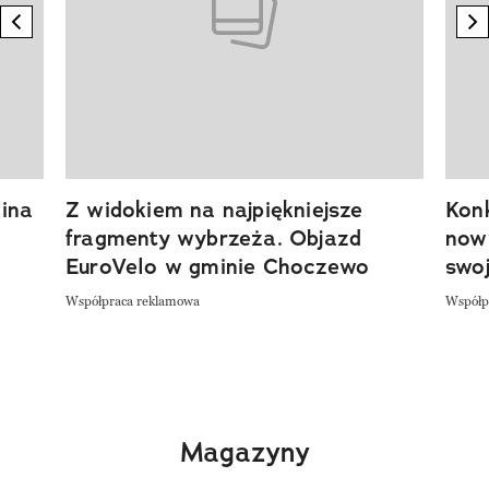
previous element
n
ina
Z widokiem na najpiękniejsze
Kon
fragmenty wybrzeża. Objazd
now
EuroVelo w gminie Choczewo
swoj
Współpraca reklamowa
Współp
Magazyny