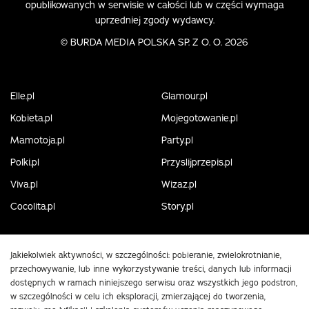
opublikowanych w serwisie w całości lub w części wymaga
uprzedniej zgody wydawcy.
©
BURDA MEDIA POLSKA SP. Z O. O. 2026
Elle.pl
Glamour.pl
Kobieta.pl
Mojegotowanie.pl
Mamotoja.pl
Party.pl
Polki.pl
Przyslijprzepis.pl
Viva.pl
Wizaz.pl
Cocolita.pl
Story.pl
Jakiekolwiek aktywności, w szczególności: pobieranie, zwielokrotnianie,
przechowywanie, lub inne wykorzystywanie treści, danych lub informacji
dostępnych w ramach niniejszego serwisu oraz wszystkich jego podstron,
w szczególności w celu ich eksploracji, zmierzającej do tworzenia,