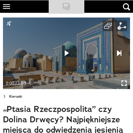
Skip
to
NATIONAL GEOGRAPHIC
main
content
TRAVELER
PODCASTY
Sklep
Newsletter
0:00 / 1:53
Cuda Polski
Kierunki
Wielki Konkurs Fotograficzny
„Ptasia Rzeczpospolita” czy
Trendbook Podróżniczy
Dolina Drwęcy? Najpiękniejsze
Polecane
miejsca do odwiedzenia jesienią