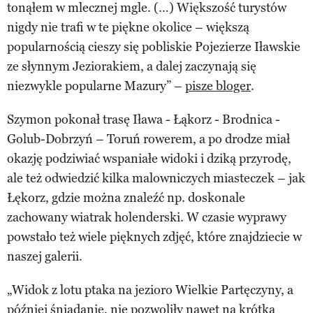
tonąłem w mlecznej mgle. (…) Większość turystów
nigdy nie trafi w te piękne okolice – większą
popularnością cieszy się pobliskie Pojezierze Iławskie
ze słynnym Jeziorakiem, a dalej zaczynają się
niezwykle popularne Mazury” –
pisze bloger
.
Szymon pokonał trasę Iława - Łąkorz - Brodnica -
Golub-Dobrzyń – Toruń rowerem, a po drodze miał
okazję podziwiać wspaniałe widoki i dziką przyrodę,
ale też odwiedzić kilka malowniczych miasteczek – jak
Łękorz, gdzie można znaleźć np. doskonale
zachowany wiatrak holenderski. W czasie wyprawy
powstało też wiele pięknych zdjęć, które znajdziecie w
naszej galerii.
„Widok z lotu ptaka na jezioro Wielkie Partęczyny, a
później śniadanie, nie pozwoliły nawet na krótką