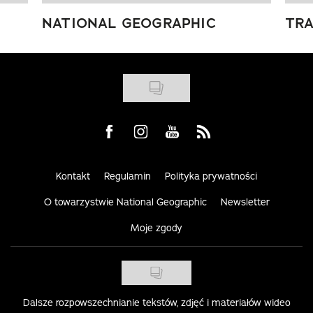
NATIONAL GEOGRAPHIC
TRA
Visit us on Facebook
Visit us on Instagram
Visit us on Youtube
Visit us on Rss
Kontakt
Regulamin
Polityka prywatności
O towarzystwie National Geographic
Newsletter
Moje zgody
Dalsze rozpowszechnianie tekstów, zdjęć i materiałów wideo