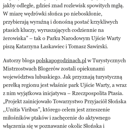
jakby odległe, gdzieś znad rozlewisk spowitych mgłą.
W miarę wędrówki słońca po nieboskłonie,
przybierają wyraźną i donośną postać krzykliwych
ptasich kluczy, wyruszających codziennie na
żerowiska” – tak o Parku Narodowym Ujście Warty
piszą Katarzyna Łaskawiec i Tomasz Sawirski.
Autorzy bloga
polskapogodzinach.pl
w Turystycznych
Mistrzostwach Blogerów zostali opiekunami
województwa lubuskiego. Jak przyznają turystyczną
perełką regionu jest właśnie park Ujście Warty, a wraz
z nim wyjątkowa inicjatywa – Rzeczpospolita Ptasia.
„Projekt zainicjowało Towarzystwo Przyjaciół Słońska
,,Unitis Viribus”, którego celem jest zrzeszenie
miłośników ptaków i zachęcenie do aktywnego
włączenia się w poznawanie okolic Słońska i