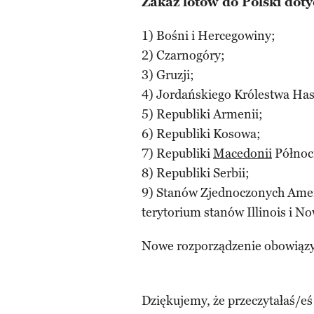
Zakaz lotów do Polski doty
1) Bośni i Hercegowiny;
2) Czarnogóry;
3) Gruzji;
4) Jordańskiego Królestwa Ha
5) Republiki Armenii;
6) Republiki Kosowa;
7) Republiki
Macedonii
Północ
8) Republiki Serbii;
9) Stanów Zjednoczonych Amery
terytorium stanów Illinois i N
Nowe rozporządzenie obowiąz
Dziękujemy, że przeczytałaś/eś