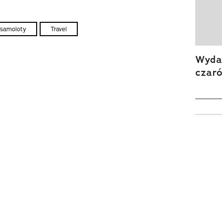
samoloty
Travel
Wydan
czar