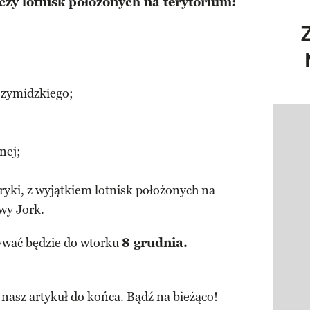
czy lotnisk położonych na terytorium:
szymidzkiego;
Pokazy
nej;
ki, z wyjątkiem lotnisk położonych na
owy Jork.
ywać będzie do wtorku
8 grudnia.
 nasz artykuł do końca. Bądź na bieżąco!