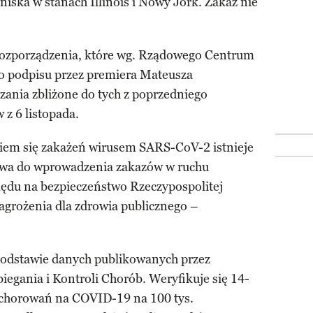
niska w stanach Illinois i Nowy Jork. Zakaz nie
 rozporządzenia, które wg. Rządowego Centrum
do podpisu przez premiera Mateusza
zania zbliżone do tych z poprzedniego
z 6 listopada.
niem się zakażeń wirusem SARS-CoV-2 istnieje
rawa do wprowadzenia zakazów w ruchu
lędu na bezpieczeństwo Rzeczypospolitej
zagrożenia dla zdrowia publicznego –
podstawie danych publikowanych przez
egania i Kontroli Chorób. Weryfikuje się 14-
chorowań na COVID-19 na 100 tys.