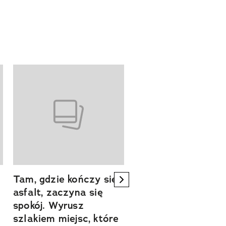
Tam, gdzie kończy się
Szlakiem natury.
next element
asfalt, zaczyna się
Sprawdź, czym
spokój. Wyrusz
zachwyca Turyngi
szlakiem miejsc, które
Współpraca reklamowa