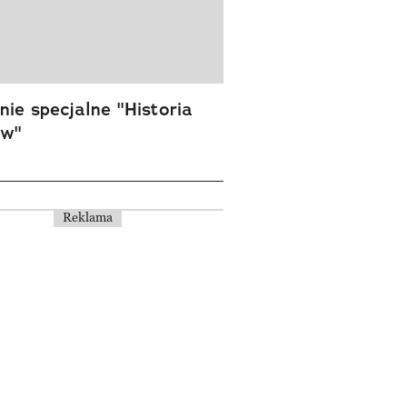
ie specjalne "Historia
ów"
Reklama