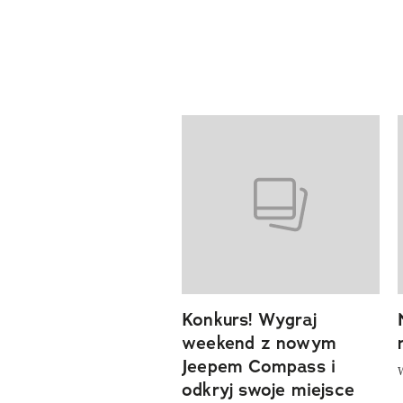
Pokazywanie elementów od 1 d
Konkurs! Wygraj
previous element
weekend z nowym
Jeepem Compass i
odkryj swoje miejsce