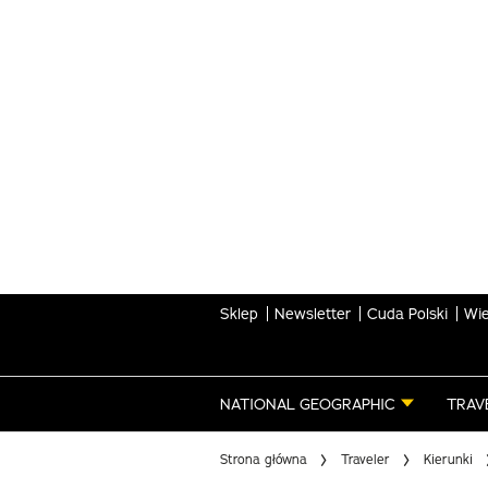
Skip
to
main
content
Sklep
Newsletter
Cuda Polski
Wie
NATIONAL GEOGRAPHIC
TRAV
Strona główna
Traveler
Kierunki