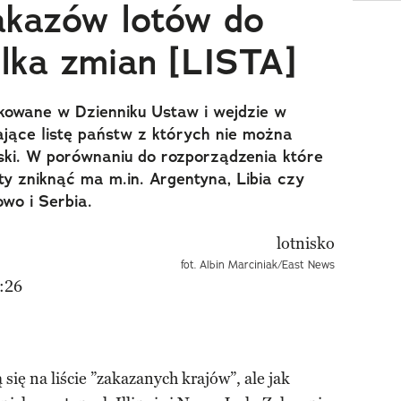
akazów lotów do
kilka zmian [LISTA]
ikowane w Dzienniku Ustaw i wejdzie w
ające listę państw z których nie można
ski. W porównaniu do rozporządzenia które
sty zniknąć ma m.in. Argentyna, Libia czy
owo i Serbia.
fot. Albin Marciniak/East News
:26
się na liście ”zakazanych krajów”, ale jak