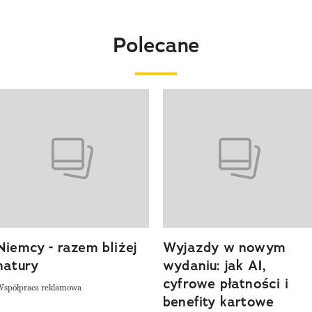
Polecane
o 4 z 20
Niemcy - razem bliżej
Wyjazdy w nowym
natury
wydaniu: jak AI,
cyfrowe płatności i
Współpraca reklamowa
benefity kartowe