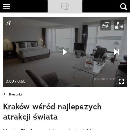
Skip
to
NATIONAL GEOGRAPHIC
main
content
TRAVELER
PODCASTY
Sklep
Newsletter
0:00 / 0:58
Cuda Polski
Kierunki
Wielki Konkurs Fotograficzny
Kraków wśród najlepszych
Trendbook Podróżniczy
atrakcji świata
Polecane