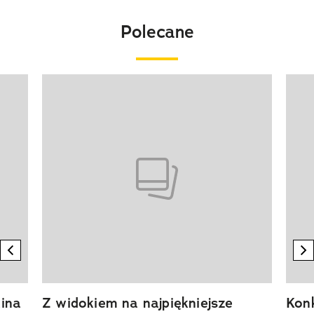
Polecane
Pokazywanie elementu 1 z 20
previous element
n
ina
Z widokiem na najpiękniejsze
Kon