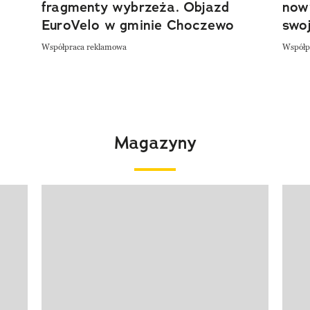
fragmenty wybrzeża. Objazd
now
EuroVelo w gminie Choczewo
swoj
Współpraca reklamowa
Współp
Magazyny
Pokazywanie elementu 1 z 4