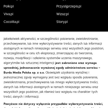
Polki.pl
Przyslijprzepis.pl
Viva.pl
Wizaz.pl
Cocolita.pl
Story.pl
Jakiekolwiek aktywności, w szczególności: pobieranie, zwielokrotnianie,
przechowywanie, lub inne wykorzystywanie treści, danych lub informacji
dostępnych w ramach niniejszego serwisu oraz wszystkich jego podstron,
w szczególności w celu ich eksploracji, zmierzającej do tworzenia,
rozwoju, modyfikacji i szkolenia systemów uczenia maszynowego,
algorytmów lub sztucznej inteligencji
jest zabronione oraz wymaga
uprzedniej, jednoznacznie wyrażonej zgody administratora serwisu –
Burda Media Polska sp. z o.o.
Obowiązek uzyskania wyraźnej i
jednoznacznej zgody wymagany jest bez względu sposób pobierania,
zwielokrotniania, przechowywania lub innego wykorzystywania treści,
danych lub informacji dostępnych w ramach niniejszego serwisu oraz
wszystkich jego podstron, jak również bez względu na charakter tych
treści, danych i informacji.
Powyższe nie dotyczy wyłącznie przypadków wykorzystywania treści,