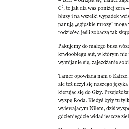
– Brrr – otrząsa się Tamer zapi
C⁰, to jak dla was poniżej zer
bluzy i na wszelki wypadek wci
panują „egipskie mrozy” mogą 
rodziców, jeśli zobaczą tak sk
Pakujemy do małego busa wózek
krwioobiegu aut, w którym nie 
wymijanie się, zajeżdżanie sob
Tamer opowiada nam o Kairze.
ale też uczył się naszego języ
kierując się do Gizy. Przejeżd
wyspę Roda. Kiedyś były tu ty
wylewającym Nilem, dziś wyspę
gdzieniegdzie widać jeszcze zie