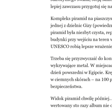
lepiej zawczasu przygotuj się n
Kompleks piramid na piaszczys
jednej z dzielnic Gizy (powied
piramid była niezbyt czysta, re
budynki przy wejściu na teren 
UNESCO robią lepsze wrażenie
Trzeba się przyzwyczaić do kont
wykrywające metal. W miejscac
dzień powszedni w Egipcie. Krę
w ciemnych skórach – na 100 pr
bezpieczeństwa.
Widok piramid chwilę później… 
wertowany sto razy album nie o