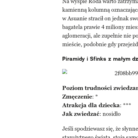
Na wyspie Roda warto zatrzymać
kamienną kolumną oznaczając
w Asuanie stracił on jednak swo
bagatela prawie 4 miliony mie
aglomeracji, ale zupełnie nie 
mieście, podobnie gdy przejeżd
Piramidy i Sfinks z małym d
Poziom trudności zwiedzan
Zmęczenie
: *
Atrakcja dla dziecka
: ***
Jak zwiedzać
: nosidło
Jeśli spodziewasz się, że słynn
starożytnego świata, stoją sam