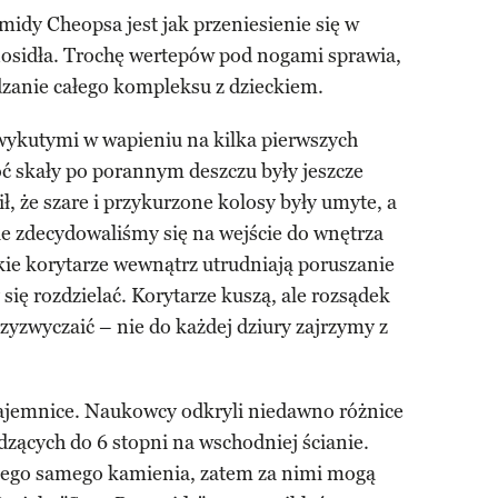
midy Cheopsa jest jak przeniesienie się w
nosidła. Trochę wertepów pod nogami sprawia,
dzanie całego kompleksu z dzieckiem.
ykutymi w wapieniu na kilka pierwszych
oć skały po porannym deszczu były jeszcze
ił, że szare i przykurzone kolosy były umyte, a
ie zdecydowaliśmy się na wejście do wnętrza
kie korytarze wewnątrz utrudniają poruszanie
 się rozdzielać. Korytarze kuszą, ale rozsądek
rzyzwyczaić – nie do każdej dziury zajrzymy z
 tajemnice. Naukowcy odkryli niedawno różnice
zących do 6 stopni na wschodniej ścianie.
tego samego kamienia, zatem za nimi mogą