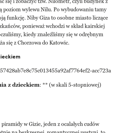
 się i zobaczyć tzw. Nilometr, czyli budynek z
ą poziom wylewu Nilu. Po wybudowaniu tamy
ją funkcję. Niby Giza to osobne miasto liczące
szkańców, ponieważ wchodzi w skład kairskiej
poczuliśmy, kiedy znaleźliśmy się w odrębnym
ża się z Chorzowa do Katowic.
zieckiem
ia z dzieckiem
: ** (w skali 5-stopniowej)
e piramidy w Gizie, jeden z ocalałych cudów
otnie na bezkresnej, romantycznej pustyni, to