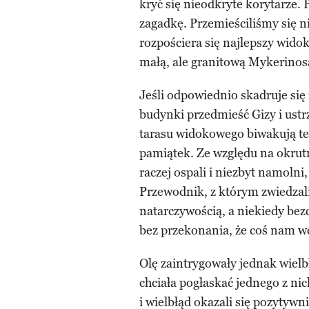
kryć się nieodkryte korytarze.
zagadkę. Przemieściliśmy się ni
rozpościera się najlepszy widok
małą, ale granitową Mykerinos
Jeśli odpowiednio skadruje się
budynki przedmieść Gizy i ustr
tarasu widokowego biwakują te
pamiątek. Ze względu na okrut
raczej ospali i niezbyt namolni
Przewodnik, z którym zwiedzali
natarczywością, a niekiedy bezc
bez przekonania, że coś nam w
Olę zaintrygowały jednak wielbł
chciała pogłaskać jednego z ni
i wielbłąd okazali się pozytywn