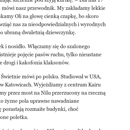
nając szczelnie pod szyją kurtkę. – Dla nas 17
a – mówi nasz przewodnik. My zakładamy lekkie
skamy Oli na głowę cienką czapkę, bo skoro
wziąć nas za nieodpowiedzialnych i wyrodnych
ąpo ubraną dwuletnią dziewczynkę.
 i nosidło. Włączamy się do szalonego
istnieje pojęcie pasów ruchu, tylko nieustane
ie drogi i kakofonia klaksonów.
 Świetnie mówi po polsku. Studiował w USA,
ka w Katowicach. Wyjeżdżamy z centrum Kairu
żamy przez most na Nilu przerzucony na rzeczną
lko żyzne pola uprawne nawadniane
 porastają rozmaite budynki, choć
lone poletka.