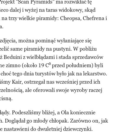
 Projekt "Scan Pyramids" ma rozwikłać tę
eco dalej i wyżej na taras widokowy, skąd
 na trzy wielkie piramidy: Cheopsa, Chefrena i
a.
 zdjęcia, można pominąć wyłaniające się
zelić same piramidy na pustyni. W pobliżu
ż Beduini z wielbłądami i stada sprzedawców
ne zimno (około 19 C⁰ przed południem) byli
, choć tego dnia turystów było jak na lekarstwo.
śmy Kair, ostrzegał nas wcześniej przed ich
zelnością, ale oferowali swoje wyroby raczej
cisną.
ądy. Podeszliśmy bliżej, a Ola koniecznie
ch. Doglądał go młody chłopak. Zarówno on, jak
ie nastawieni do dwuletniej dziewczynki.