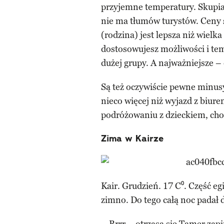
przyjemne temperatury. Skupias
nie ma tłumów turystów. Ceny s
(rodzina) jest lepsza niż wielk
dostosowujesz możliwości i te
dużej grupy. A najważniejsze – 
Są też oczywiście pewne minus
nieco więcej niż wyjazd z biur
podróżowaniu z dzieckiem, cho
Zima w Kairze
Kair. Grudzień. 17 C⁰. Część egi
zimno. Do tego całą noc padał 