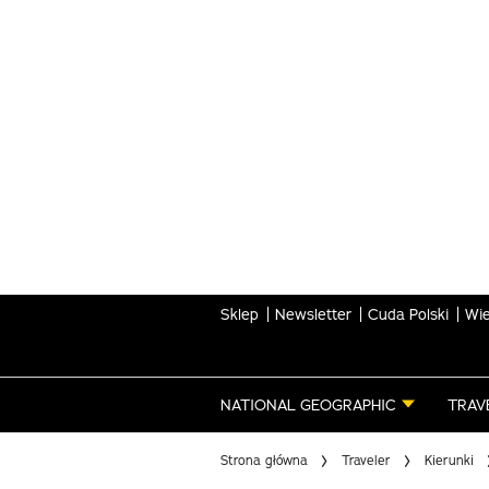
Skip
to
main
content
Sklep
Newsletter
Cuda Polski
Wie
NATIONAL GEOGRAPHIC
TRAV
Strona główna
Traveler
Kierunki