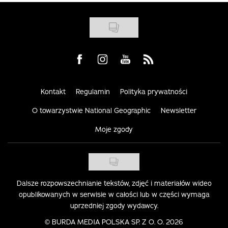
Visit us on Facebook
Visit us on Instagram
Visit us on Youtube
Visit us on Rss
Kontakt
Regulamin
Polityka prywatności
O towarzystwie National Geographic
Newsletter
Moje zgody
Dalsze rozpowszechnianie tekstów, zdjęć i materiałów wideo
opublikowanych w serwisie w całości lub w części wymaga
uprzedniej zgody wydawcy.
©
BURDA MEDIA POLSKA SP. Z O. O. 2026