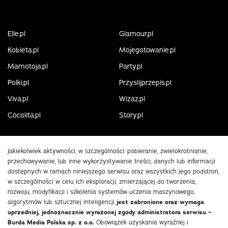
Elle.pl
Glamour.pl
Kobieta.pl
Mojegotowanie.pl
Mamotoja.pl
Party.pl
Polki.pl
Przyslijprzepis.pl
Viva.pl
Wizaz.pl
Cocolita.pl
Story.pl
Jakiekolwiek aktywności, w szczególności: pobieranie, zwielokrotnianie,
przechowywanie, lub inne wykorzystywanie treści, danych lub informacji
dostępnych w ramach niniejszego serwisu oraz wszystkich jego podstron,
w szczególności w celu ich eksploracji, zmierzającej do tworzenia,
rozwoju, modyfikacji i szkolenia systemów uczenia maszynowego,
algorytmów lub sztucznej inteligencji
jest zabronione oraz wymaga
uprzedniej, jednoznacznie wyrażonej zgody administratora serwisu –
Burda Media Polska sp. z o.o.
Obowiązek uzyskania wyraźnej i