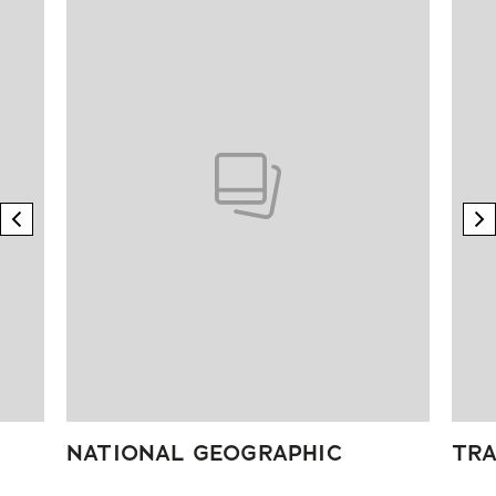
previous element
n
NATIONAL GEOGRAPHIC
TRA