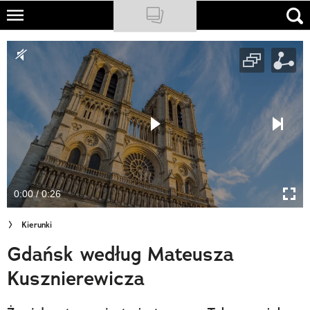
Skip
to
NATIONAL GEOGRAPHIC
main
content
TRAVELER
PODCASTY
Sklep
Newsletter
0:00 / 0:26
Cuda Polski
Kierunki
Wielki Konkurs Fotograficzny
Gdańsk według Mateusza
Trendbook Podróżniczy
Kusznierewicza
Polecane