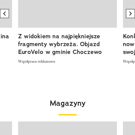
previous element
n
ina
Z widokiem na najpiękniejsze
Kon
fragmenty wybrzeża. Objazd
now
EuroVelo w gminie Choczewo
swoj
Współpraca reklamowa
Współp
Magazyny
Pokazywanie elementu 1 z 4