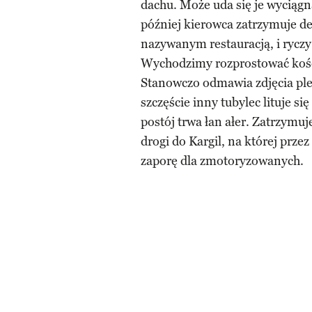
dachu. Może uda się je wyciąg
później kierowca zatrzymuje d
nazywanym restauracją, i ryczy
Wychodzimy rozprostować kości
Stanowczo odmawia zdjęcia ple
szczęście inny tubylec lituje s
postój trwa łan ałer. Zatrzymu
drogi do Kargil, na której przez
zaporę dla zmotoryzowanych.