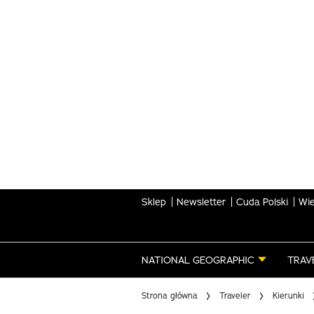
Skip
to
main
content
Sklep
Newsletter
Cuda Polski
Wie
NATIONAL GEOGRAPHIC
TRAV
Strona główna
Traveler
Kierunki