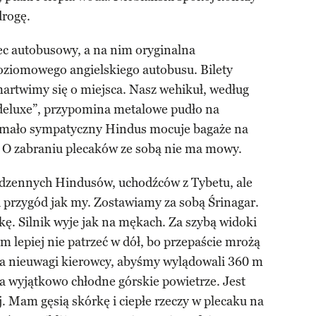
drogę.
c autobusowy, a na nim oryginalna
ziomowego angielskiego autobusu. Bilety
martwimy się o miejsca. Nasz wehikuł, według
 deluxe”, przypomina metalowe pudło na
i mało sympatyczny Hindus mocuje bagaże na
 O zabraniu plecaków ze sobą nie ma mowy.
dzennych Hindusów, uchodźców z Tybetu, ale
 przygód jak my. Zostawiamy za sobą Śrinagar.
ę. Silnik wyje jak na mękach. Za szybą widoki
 lepiej nie patrzeć w dół, bo przepaście mrożą
la nieuwagi kierowcy, abyśmy wylądowali 360 m
a wyjątkowo chłodne górskie powietrze. Jest
j. Mam gęsią skórkę i ciepłe rzeczy w plecaku na