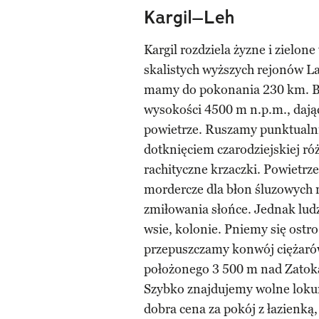
Kargil–Leh
Kargil rozdziela żyzne i zielo
skalistych wyższych rejonów L
mamy do pokonania 230 km. Będ
wysokości 4500 m n.p.m., dając
powietrze. Ruszamy punktualnie
dotknięciem czarodziejskiej róż
rachityczne krzaczki. Powietr
mordercze dla błon śluzowych no
zmiłowania słońce. Jednak ludz
wsie, kolonie. Pniemy się ostro
przepuszczamy konwój ciężarów
położonego 3 500 m nad Zatoką
Szybko znajdujemy wolne lokum
dobra cena za pokój z łazienką,