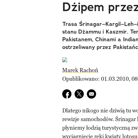
Dżipem przez
Trasa Śrinagar–Kargil–Leh–M
stanu Dżammu i Kaszmir. Te
Pakistanem, Chinami a Indiam
ostrzeliwany przez Pakistań
Marek Rachoń
Opublikowano: 01.03.2010, 08
Udostępnij na facebook
Udostępnij na twitter
E-mail do przyjaciela
Dlatego nikogo nie dziwią tu w
rewizje samochodów. Śrinagar 
płyniemy łodzią turystyczną z
wyciągnięcie ręki kwiaty lotosu