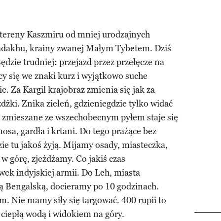
ne tereny Kaszmiru od mniej urodzajnych
adakhu, krainy zwanej Małym Tybetem. Dziś
zie trudniej: przejazd przez przełęcze na
y się we znaki kurz i wyjątkowo suche
. Za Kargil krajobraz zmienia się jak za
dżki. Znika zieleń, gdzieniegdzie tylko widać
ze zmieszane ze wszechobecnym pyłem staje się
sa, gardła i krtani. Do tego prażące bez
ie tu jakoś żyją. Mijamy osady, miasteczka,
 w górę, zjeżdżamy. Co jakiś czas
ek indyjskiej armii. Do Leh, miasta
 Bengalską, docieramy po 10 godzinach.
. Nie mamy siły się targować. 400 rupii to
 ciepłą wodą i widokiem na góry.