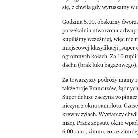
się, z chwilą gdy wyruszamy w 
Godzina 5.00, obskurny dworze
poczekalnia utworzona z dwupo
kupiliśmy wcześniej, więc nie 
miejscowej klasyfikacji „super
ogromnych kołach. Za 10 rupi
dachu (brak luku bagażowego).
Za towarzyszy podróży mamy r
także troje Francuzów, żądnych
Super deluxe zaczyna wspinaczk
niczym z okna samolotu. Czasem
krew w żyłach. Wystarczy chwi
niżej. Przez zepsute okno wpad
6.00 rano, zimno, coraz zimnie