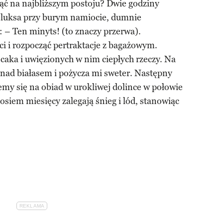
nąć na najbliższym postoju? Dwie godziny
eluksa przy burym namiocie, dumnie
: – Ten minyts! (to znaczy przerwa).
 i rozpocząć pertraktacje z bagażowym.
caka i uwięzionych w nim ciepłych rzeczy. Na
ię nad białasem i pożycza mi sweter. Następny
jemy się na obiad w urokliwej dolince w połowie
 osiem miesięcy zalegają śnieg i lód, stanowiąc