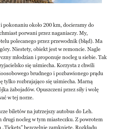
y i pokonaniu około 200 km, docieramy do
chmiast porwani przez naganiaczy. My,
otelu polecanego przez przewodnik (błąd). Ma
 góry. Niestety, obiekt jest w remoncie. Nagle
czny młodzian i proponuje nocleg u siebie. Tak
zyjacielsko się uśmiecha. Korzysta z chwili
dmioosobowego brudnego i pozbawionego prądu
ę tylko rozbrajająco się uśmiecha. Marną
rójka żabojadów. Opuszczeni przez siły i wolę
ć w tej norze.
ze biletów na jutrzejszy autobus do Leh.
m drugi nocleg w tym miasteczku. Z powrotem
 „Tickets” bezczelnie zamknięte. Rozkładu