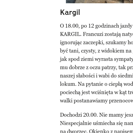
Kargil
O 18.00, po 12 godzinach jazd
KARGIL. Francuzi zostają naty
ignorując zaczepki, szukamy h
być tani, czysty, z widokiem na
jak spod ziemi wyrasta sympaty
mu dobrze z oczu patrzy, tak pr
naszej słabości i wabi do sie
lokum. Na pytanie o ciepłą wod
pociechą jest wciśnięta w kąt t
walki postanawiamy przenocowa
Dochodzi 20.00. Nie mamy jeszc
Niespecjalnie uśmiecha się na
na dworzec. Okienko z napisem