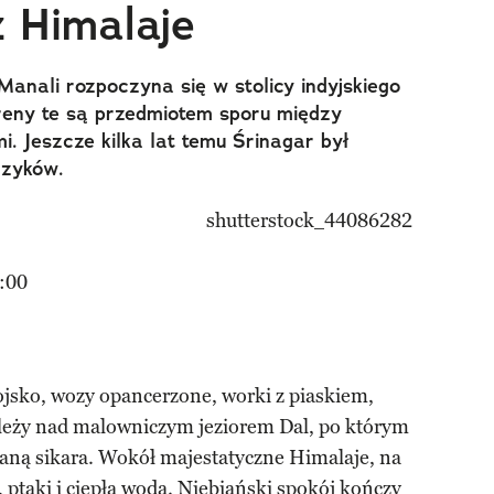
 Himalaje
anali rozpoczyna się w stolicy indyjskiego
reny te są przedmiotem sporu między
i. Jeszcze kilka lat temu Śrinagar był
czyków.
:00
ojsko, wozy opancerzone, worki z piaskiem,
leży nad malowniczym jeziorem Dal, po którym
waną sikara. Wokół majestatyczne Himalaje, na
, ptaki i ciepła woda. Niebiański spokój kończy