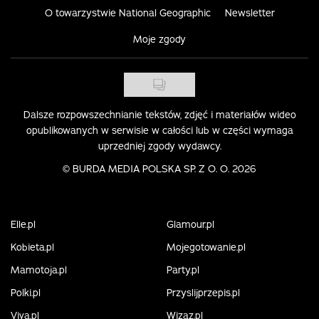
O towarzystwie National Geographic
Newsletter
Moje zgody
Dalsze rozpowszechnianie tekstów, zdjęć i materiałów wideo
opublikowanych w serwisie w całości lub w części wymaga
uprzedniej zgody wydawcy.
©
BURDA MEDIA POLSKA SP. Z O. O. 2026
Elle.pl
Glamour.pl
Kobieta.pl
Mojegotowanie.pl
Mamotoja.pl
Party.pl
Polki.pl
Przyslijprzepis.pl
Viva.pl
Wizaz.pl