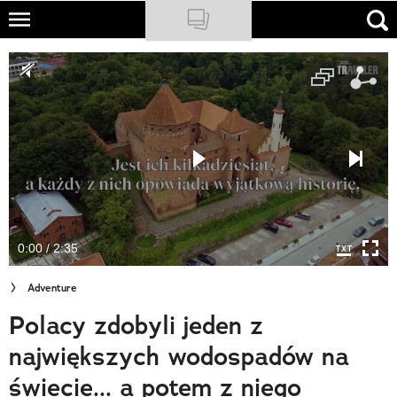
Skip
to
NATIONAL GEOGRAPHIC
main
content
TRAVELER
PODCASTY
Sklep
Newsletter
0:00 / 2:35
Cuda Polski
Adventure
Wielki Konkurs Fotograficzny
Polacy zdobyli jeden z
Trendbook Podróżniczy
największych wodospadów na
Polecane
świecie... a potem z niego