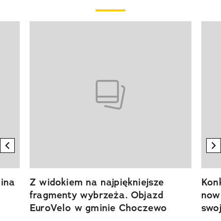
Pokazywanie elementu 1 z 20
previous element
n
ina
Z widokiem na najpiękniejsze
Kon
fragmenty wybrzeża. Objazd
now
EuroVelo w gminie Choczewo
swoj