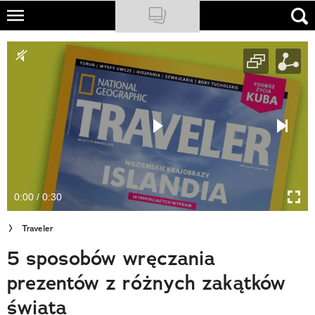
Skip
to
NATIONAL GEOGRAPHIC
main
content
TRAVELER
PODCASTY
Sklep
Newsletter
0:00 / 0:30
Cuda Polski
Traveler
Wielki Konkurs Fotograficzny
5 sposobów wręczania
Trendbook Podróżniczy
prezentów z różnych zakątków
Polecane
świata