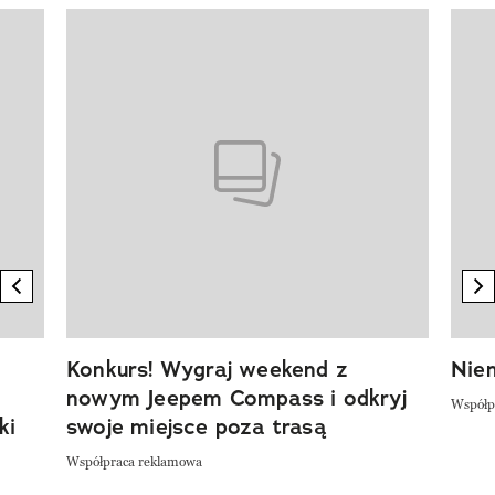
Pokazywanie elementu 1 z 20
previous element
n
Konkurs! Wygraj weekend z
Niem
nowym Jeepem Compass i odkryj
Współp
ki
swoje miejsce poza trasą
Współpraca reklamowa