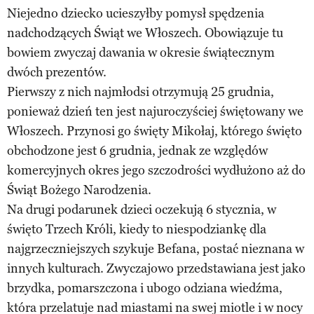
Niejedno dziecko ucieszyłby pomysł spędzenia
nadchodzących Świąt we Włoszech. Obowiązuje tu
bowiem zwyczaj dawania w okresie świątecznym
dwóch prezentów.
Pierwszy z nich najmłodsi otrzymują 25 grudnia,
ponieważ dzień ten jest najuroczyściej świętowany we
Włoszech. Przynosi go święty Mikołaj, którego święto
obchodzone jest 6 grudnia, jednak ze względów
komercyjnych okres jego szczodrości wydłużono aż do
Świąt Bożego Narodzenia.
Na drugi podarunek dzieci oczekują 6 stycznia, w
święto Trzech Króli, kiedy to niespodziankę dla
najgrzeczniejszych szykuje Befana, postać nieznana w
innych kulturach. Zwyczajowo przedstawiana jest jako
brzydka, pomarszczona i ubogo odziana wiedźma,
która przelatuje nad miastami na swej miotle i w nocy