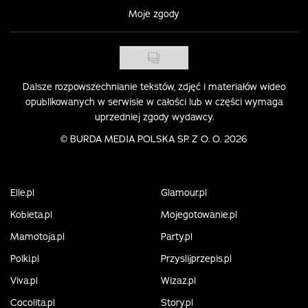
Moje zgody
Dalsze rozpowszechnianie tekstów, zdjęć i materiałów wideo
opublikowanych w serwisie w całości lub w części wymaga
uprzedniej zgody wydawcy.
©
BURDA MEDIA POLSKA SP. Z O. O. 2026
Elle.pl
Glamour.pl
Kobieta.pl
Mojegotowanie.pl
Mamotoja.pl
Party.pl
Polki.pl
Przyslijprzepis.pl
Viva.pl
Wizaz.pl
Cocolita.pl
Story.pl