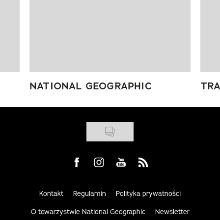
NATIONAL GEOGRAPHIC
TRA
Visit us on Facebook
Visit us on Instagram
Visit us on Youtube
Visit us on Rss
Kontakt
Regulamin
Polityka prywatności
O towarzystwie National Geographic
Newsletter