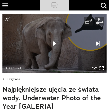
Skip
to
NATIONAL GEOGRAPHIC
main
content
TRAVELER
PODCASTY
Sklep
Newsletter
0:00 / 0:21
Cuda Polski
Przyroda
Wielki Konkurs Fotograficzny
Najpiękniejsze ujęcia ze świata
Trendbook Podróżniczy
wody. Underwater Photo of the
Polecane
Year [GALERIA]