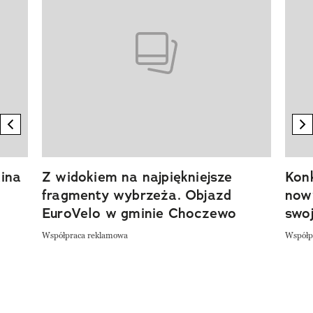
previous element
n
ina
Z widokiem na najpiękniejsze
Kon
fragmenty wybrzeża. Objazd
now
EuroVelo w gminie Choczewo
swoj
Współpraca reklamowa
Współp