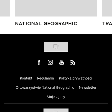
NATIONAL GEOGRAPHIC
TRA
Visit us on Facebook
Visit us on Instagram
Visit us on Youtube
Visit us on Rss
Kontakt
Regulamin
Polityka prywatności
O towarzystwie National Geographic
Newsletter
Moje zgody