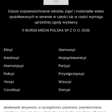
Dalsze rozpowszechnianie tekstów, zdjęć i materiałów wideo
opublikowanych w serwisie w całości lub w części wymaga
uprzedniej zgody wydawcy.
©
BURDA MEDIA POLSKA SP. Z O. O. 2026
Elle.pl
Glamour.pl
Kobieta.pl
Mojegotowanie.pl
Mamotoja.pl
Party.pl
Polki.pl
Przyslijprzepis.pl
Viva.pl
Wizaz.pl
Cocolita.pl
Story.pl
Jakiekolwiek aktywności, w szczególności: pobieranie, zwielokrotnianie,