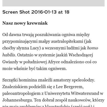
Screen Shot 2016-01-13 at 18
Nasz nowy krewniak
Od dawna trwają poszukiwania ogniwa między
przypominającymi małpy australopitekami (jak
choćby słynna Lucy) a wczesnymi ludźmi jak
homo
. Ostatnio w systemie jaskiń Wschodzącej
habilis
Gwiazdy w południowej Afryce odnaleziono coś co
może właśnie być takim ogniwem.
Szczątki hominina znaleźli amatorzy speleolodzy.
Znaleziskiem podzielili się z Lee Bergerem,
paleoantropologiem z Uniwersytetu Witwatersrand w
Johannesburgu. Ten dobrał zespół naukowców, którzy
nie mają problemów z klaustrofobią (sześć pań) i