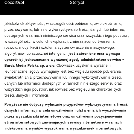
Cocolita.pl
Story.pl
Jakiekolwiek aktywności, w szczególności: pobieranie, zwielokrotnianie,
przechowywanie, lub inne wykorzystywanie treści, danych lub informacji
dostępnych w ramach niniejszego serwisu oraz wszystkich jego podstron,
w szczególności w celu ich eksploracji, zmierzającej do tworzenia,
rozwoju, modyfikacji i szkolenia systemów uczenia maszynowego,
algorytmów lub sztucznej inteligencji
jest zabronione oraz wymaga
uprzedniej, jednoznacznie wyrażonej zgody administratora serwisu –
Burda Media Polska sp. z o.o.
Obowiązek uzyskania wyraźnej i
jednoznacznej zgody wymagany jest bez względu sposób pobierania,
zwielokrotniania, przechowywania lub innego wykorzystywania treści,
danych lub informacji dostępnych w ramach niniejszego serwisu oraz
wszystkich jego podstron, jak również bez względu na charakter tych
treści, danych i informacji.
Powyższe nie dotyczy wyłącznie przypadków wykorzystywania treści,
danych i informacji w celu umożliwienia i ułatwienia ich wyszukiwania
przez wyszukiwarki internetowe oraz umożliwienia pozycjonowania
stron internetowych zawierających serwisy internetowe w ramach
indeksowania wyników wyszukiwania wyszukiwarek internetowych.