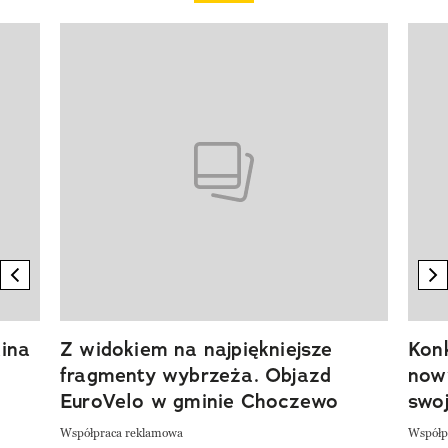
Pokazywanie elementu 1 z 20
previous element
n
ina
Z widokiem na najpiękniejsze
Kon
fragmenty wybrzeża. Objazd
now
EuroVelo w gminie Choczewo
swoj
Współpraca reklamowa
Współp