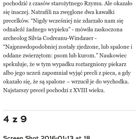
pochodzić z czasów starożytnego Rzymu. Ale okazało
się inaczej. Natrafili na zwęglone dwa kawałki
precelków. “Nigdy wcześniej nie zdarzało nam się
odnaleźć żadnego wypieku” - mówiła zaskoczona
archeolog Silvia Codreanu-Windauer -
“Najprawdopodobniej zostały zjedzone, lub spalone i
oddane zwierzętom: psom lub kurom.” Naukowiec
spekuluje, że w tym wypadku roztargniony piekarz
albo jego uczeń zapomniał wyjąć precli z pieca, a gdy
okazało się, że są spalone – wrzucił je do wychodka.
Najstarszy precel pochodzi z XVIII wieku.
4 z 9
Screen Shot 2016-01-13 at 18