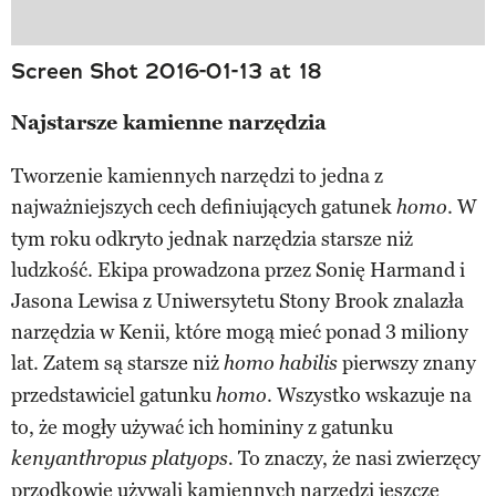
Screen Shot 2016-01-13 at 18
Najstarsze kamienne narzędzia
Tworzenie kamiennych narzędzi to jedna z
najważniejszych cech definiujących gatunek
. W
homo
tym roku odkryto jednak narzędzia starsze niż
ludzkość. Ekipa prowadzona przez Sonię Harmand i
Jasona Lewisa z Uniwersytetu Stony Brook znalazła
narzędzia w Kenii, które mogą mieć ponad 3 miliony
lat. Zatem są starsze niż
pierwszy znany
homo habilis
przedstawiciel gatunku
. Wszystko wskazuje na
homo
to, że mogły używać ich homininy z gatunku
To znaczy, że nasi zwierzęcy
k
enyanthropus platyops.
przodkowie używali kamiennych narzędzi jeszcze