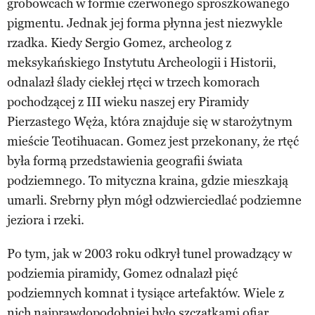
grobowcach w formie czerwonego sproszkowanego
pigmentu. Jednak jej forma płynna jest niezwykle
rzadka. Kiedy Sergio Gomez, archeolog z
meksykańskiego Instytutu Archeologii i Historii,
odnalazł ślady ciekłej rtęci w trzech komorach
pochodzącej z III wieku naszej ery Piramidy
Pierzastego Węża, która znajduje się w starożytnym
mieście Teotihuacan. Gomez jest przekonany, że rtęć
była formą przedstawienia geografii świata
podziemnego. To mityczna kraina, gdzie mieszkają
umarli. Srebrny płyn mógł odzwierciedlać podziemne
jeziora i rzeki.
Po tym, jak w 2003 roku odkrył tunel prowadzący w
podziemia piramidy, Gomez odnalazł pięć
podziemnych komnat i tysiące artefaktów. Wiele z
nich najprawdopodobniej było szczątkami ofiar,