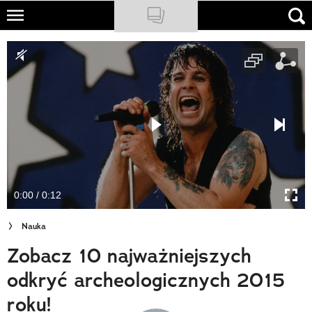
Skip
to
NATIONAL GEOGRAPHIC
main
content
TRAVELER
PODCASTY
Sklep
Newsletter
0:00 / 0:12
Cuda Polski
Nauka
Wielki Konkurs Fotograficzny
Zobacz 10 najważniejszych
Trendbook Podróżniczy
odkryć archeologicznych 2015
Polecane
roku!