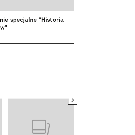
ie specjalne "Historia
ów"
next element