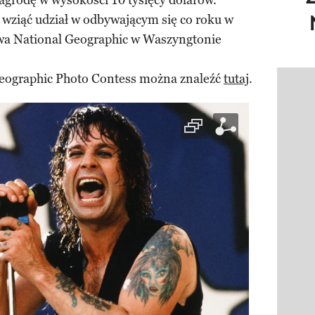
grodę w wysokości 10 tysięcy dolarów.
 wziąć udział w odbywającym się co roku w
twa National Geographic w Waszyngtonie
Geographic Photo Contess można znaleźć
tutaj
.
Pokazy