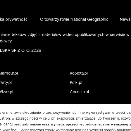
yka prywatności
O towarzystwie National Geographic
Newsl
ianie tekstów, zdjęć i materiałów wideo opublikowanych w serwisie w
ydawcy.
KA SP. Z O. O. 2026
Glamour.pl
Kobieta.pl
arty.pl
Polki.pl
Wizaz.pl
Cocolita.pl
obieranie, zwielokrotnianie, przechowywanie, lub inne wykorzystywanie treści, 
stron, w szczególności w celu ich eksploracji, zmierzającej do tworzenia, rozwo
eligencji
jest zabronione oraz wymaga uprzedniej, jednoznacznie wyrażonej 
 wyraźnej i jednoznacznej zgody wymagany jest bez względu sposób pobierania