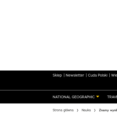
Skip
to
main
content
Sklep
Newsletter
Cuda Polski
Wie
NATIONAL GEOGRAPHIC
TRAV
Strona główna
Nauka
Znamy wynik