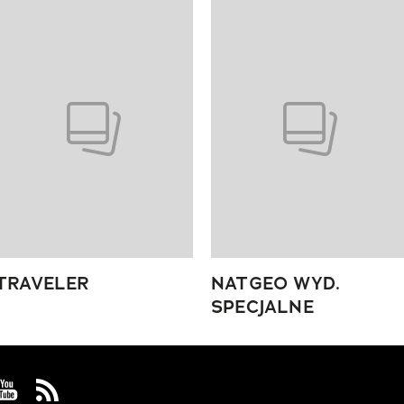
 4 z 4
TRAVELER
NATGEO WYD.
SPECJALNE
 Facebook
us on Instagram
Visit us on Youtube
Visit us on Rss