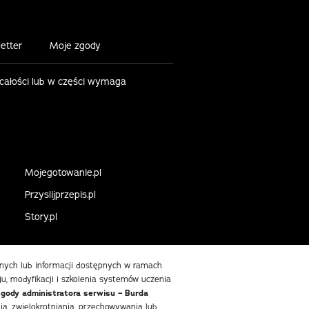
etter
Moje zgody
 całości lub w części wymaga
Mojegotowanie.pl
Przyslijprzepis.pl
Story.pl
danych lub informacji dostępnych w ramach
ju, modyfikacji i szkolenia systemów uczenia
zgody administratora serwisu – Burda
, zwielokrotniania, przechowywania lub