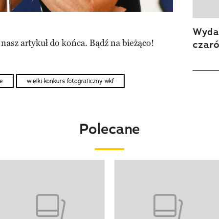
Wydan
 nasz artykuł do końca. Bądź na bieżąco!
czar
ne
wielki konkurs fotograficzny wkf
Polecane
o 4 z 20