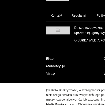
Kontakt
Regulamin
Polit
Dalsze rozpowszechn
uprzedniej zgody w
©
BURDA MEDIA POLS
Elle.pl
Mamotoja.pl
P
Viva.pl
Jakiekolwiek aktywności, w szczególności: p
niniejszego serwisu oraz wszystkich jego pod
maszynowego, algorytmów lub sztucznej int
Media Polska sp. z o.o.
Obowiązek uzyskania