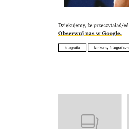
Dziękujemy, że przeczytałaś/eś
Obserwuj nas w Google.
fotografia
konkursy fotograficz
previous element
Pokazywanie elementów od 1 d