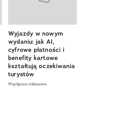
Wyjazdy w nowym
Tam, gdzie kończy 
wydaniu: jak AI,
asfalt, zaczyna się
cyfrowe płatności i
spokój. Wyrusz
benefity kartowe
szlakiem miejsc, kt
kształtują oczekiwania
pozwalają zwolnić 
turystów
odkrywać Polskę bl
natury
Współpraca reklamowa
Współpraca reklamowa