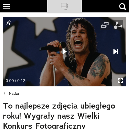
Skip
to
NATIONAL GEOGRAPHIC
main
content
TRAVELER
PODCASTY
Sklep
Newsletter
0:00 / 0:12
Cuda Polski
Nauka
Wielki Konkurs Fotograficzny
To najlepsze zdjęcia ubiegłego
Trendbook Podróżniczy
roku! Wygrały nasz Wielki
Polecane
Konkurs Fotograficzny