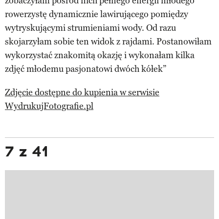
zobaczyłam pośród nich pełnego energii młodego
rowerzystę dynamicznie lawirującego pomiędzy
wytryskującymi strumieniami wody. Od razu
skojarzyłam sobie ten widok z rajdami. Postanowiłam
wykorzystać znakomitą okazję i wykonałam kilka
zdjęć młodemu pasjonatowi dwóch kółek”
Zdjęcie dostępne do kupienia w serwisie
WydrukujFotografie.pl
7 z 41