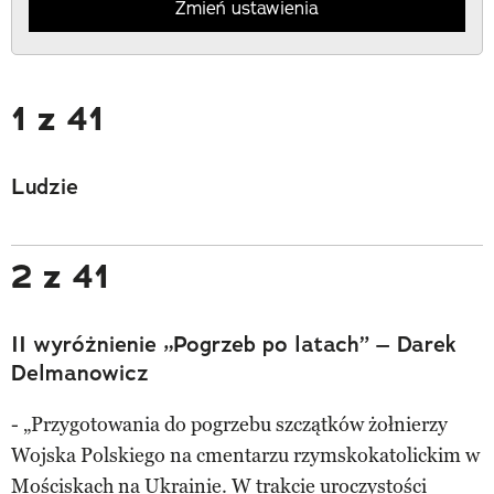
Zmień ustawienia
1 z 41
Ludzie
2 z 41
II wyróżnienie „Pogrzeb po latach” – Darek
Delmanowicz
- „Przygotowania do pogrzebu szczątków żołnierzy
Wojska Polskiego na cmentarzu rzymskokatolickim w
Mościskach na Ukrainie. W trakcie uroczystości