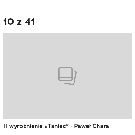
10 z 41
II wyróżnienie „Taniec” - Paweł Chara