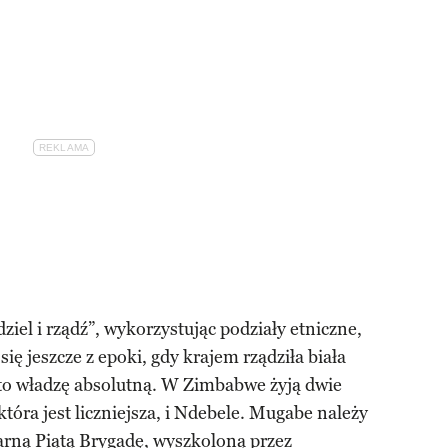
dziel i rządź”, wykorzystując podziały etniczne,
ię jeszcze z epoki, gdy krajem rządziła biała
to władzę absolutną. W Zimbabwe żyją dwie
tóra jest liczniejsza, i Ndebele. Mugabe należy
tarną Piątą Brygadę, wyszkoloną przez