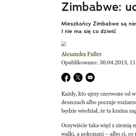
Zimbabwe: uc
Mieszkańcy Zimbabwe są nieu
I nie ma się co dziwić
Alexandra Fuller
Opublikowano: 30.04.2013, 11
Udostępnij na facebook
Udostępnij na twitter
E-mail do przyjaciela
Każdy, kto ujrzy czerwone od 
deszczach albo poczuje rozżarz
będzie wiedział, że ta kraina za
Oczywiście taka więź z ziemią m
walki, a pokonani – albo ci, co