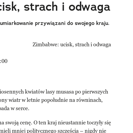
isk, strach i odwaga
miarkowanie przywiązani do swojego kraju.
:00
wiosennych kwiatów lasy musasa po pierwszych
ony wiatr w letnie popołudnie na równinach,
pada w serce.
a swoją cenę. O ten kraj nieustannie toczyły się
 mieli mniej politycznego szczęścia – nigdy nie