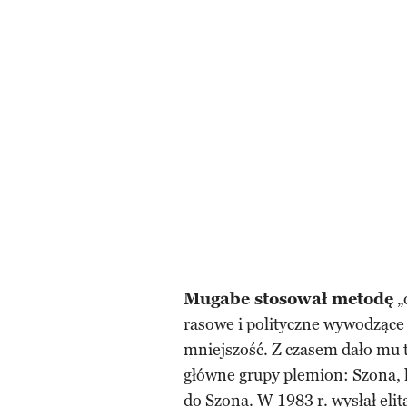
Mugabe stosował metodę
„
rasowe i polityczne wywodzące s
mniejszość. Z czasem dało mu 
główne grupy plemion: Szona, k
do Szona. W 1983 r. wysłał eli