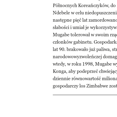
Północnych Koreańczyków, do z
Ndebele w celu niedopuszczenia
następne pięć lat zamordowano
słabości i umiał je wykorzyst
Mugabe tolerował w swoim rządz
członków gabinetu. Gospodarka 
lat 90. brakowało już paliwa, s
narodowowyzwoleńczej domagal
wtedy, w roku 1998, Mugabe w
Konga, aby podeprzeć chwiejący
dziennie równowartość milion
gospodarczy los Zimbabwe zost