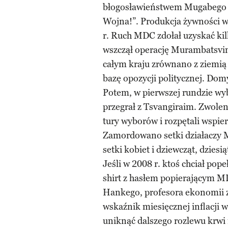
błogosławieństwem Mugabego ru
Wojna!”. Produkcja żywności w
r. Ruch MDC zdołał uzyskać ki
wszczął operację Murambatsvina
całym kraju zrównano z ziemią 
bazę opozycji politycznej. Domy
Potem, w pierwszej rundzie wy
przegrał z Tsvangiraim. Zwolen
tury wyborów i rozpętali wspie
Zamordowano setki działaczy M
setki kobiet i dziewcząt, dziesi
Jeśli w 2008 r. ktoś chciał pop
shirt z hasłem popierającym M
Hankego, profesora ekonomii 
wskaźnik miesięcznej inflacji
uniknąć dalszego rozlewu krwi 