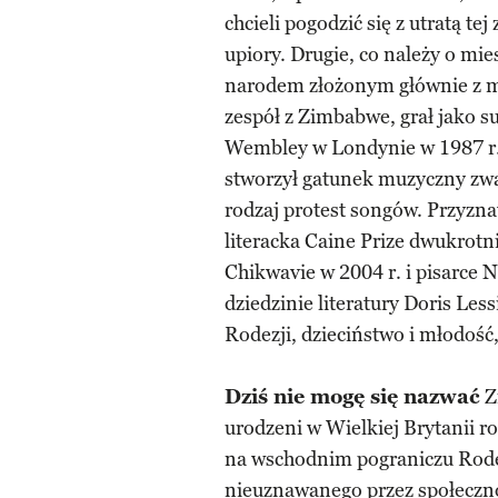
chcieli pogodzić się z utratą te
upiory. Drugie, co należy o mi
narodem złożonym głównie z m
zespół z Zimbabwe, grał jako 
Wembley w Londynie w 1987 r
stworzył gatunek muzyczny zw
rodzaj protest songów. Przyzn
literacka Caine Prize dwukrot
Chikwavie w 2004 r. i pisarce 
dziedzinie literatury Doris Le
Rodezji, dzieciństwo i młodość,
Dziś nie mogę się nazwać
Z
urodzeni w Wielkiej Brytanii r
na wschodnim pograniczu Rodez
nieuznawanego przez społeczno