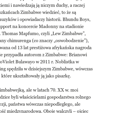
j ziemi i nawiedzają ją niczym duchy, a raczej
eszkańcach Zimbabwe wiedzieć, to że są
uzyków i opowiadaczy historii. Bhundu Boys,
support na koncercie Madonny na stadionie
. Thomas Mapfumo, czyli „Lew Zimbabwe”,
any chimurenga (co znaczy „oswobodzenie”),
awana od 13 lat prestiżowa afrykańska nagroda
nie przypadła autorom z Zimbabwe: Brianowi
NoViolet Bulawayo w 2011 r. Noblistka w
ssing spędziła w dzisiejszym Zimbabwe, wówczas
 które ukształtowały ją jako pisarkę.
imbabwejką, ale w latach 70. XX w. moi
odzice byli właścicielami gospodarstwa rolnego
ji, państwa wówczas niepodległego, ale
ść międzynarodową. Oboje walczyli – ojciec