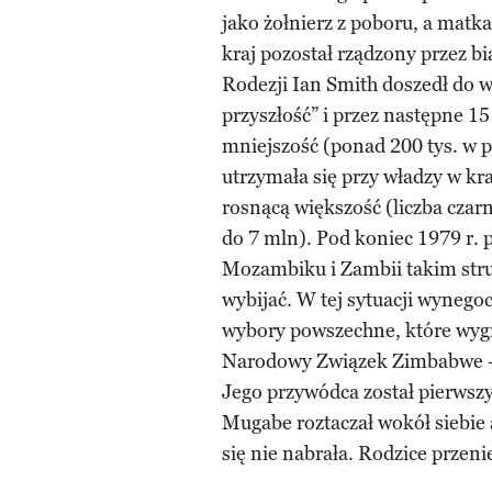
jako żołnierz z poboru, a matka
kraj pozostał rządzony przez b
Rodezji Ian Smith doszedł do w
przyszłość” i przez następne 15 
mniejszość (ponad 200 tys. w po
utrzymała się przy władzy w k
rosnącą większość (liczba czar
do 7 mln). Pod koniec 1979 r. 
Mozambiku i Zambii takim stru
wybijać. W tej sytuacji wyneg
wybory powszechne, które wyg
Narodowy Związek Zimbabwe –
Jego przywódca został pierws
Mugabe roztaczał wokół siebie
się nie nabrała. Rodzice przeni