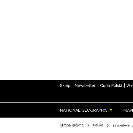
Skip
to
main
content
Sklep
Newsletter
Cuda Polski
Wie
NATIONAL GEOGRAPHIC
TRAV
Strona główna
Nauka
Zimbabwe: u