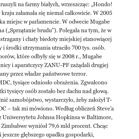
szyli na farmy białych, wrzeszcząc: „Hondo!
 kraju załamała się niemal całkowicie. W 2005
lka miejsc w parlamencie. W odwecie Mugabe
 („Sprzątanie brudu”). Polegała na tym, że w
stragany i chaty biedoty miejskiej stanowiącej
 i środki utrzymania utraciło 700 tys. osób.
borów, które odbyły się w 2008 r., Mugabe
nicy i aparatczycy ZANU-PF zażądali drugiej
rany przez władze państwowe terror.
DC, tysiące odniosło obrażenia. Zgwałcono
ątki tysięcy osób zostało bez dachu nad głową.
ełnić samobójstwo, wystarczyło, żeby założył T-
DC – tak mi mówiono. Według obliczeń Steve’a
z Uniwersytetu Johnsa Hopkinsa w Baltimore,
 w Zimbabwe wyniósł 79,6 mld procent. Chcąc
i jeszcze głębszego upadku gospodarki,