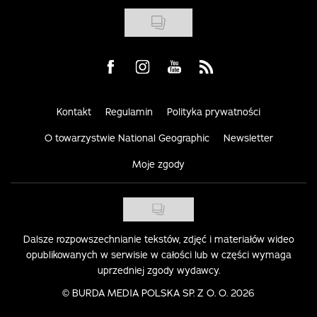
Visit us on Facebook
Visit us on Instagram
Visit us on Youtube
Visit us on Rss
Kontakt
Regulamin
Polityka prywatności
O towarzystwie National Geographic
Newsletter
Moje zgody
Dalsze rozpowszechnianie tekstów, zdjęć i materiałów wideo
opublikowanych w serwisie w całości lub w części wymaga
uprzedniej zgody wydawcy.
©
BURDA MEDIA POLSKA SP. Z O. O. 2026