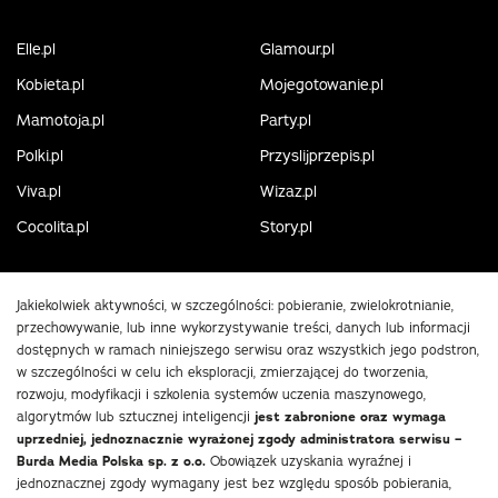
Elle.pl
Glamour.pl
Kobieta.pl
Mojegotowanie.pl
Mamotoja.pl
Party.pl
Polki.pl
Przyslijprzepis.pl
Viva.pl
Wizaz.pl
Cocolita.pl
Story.pl
Jakiekolwiek aktywności, w szczególności: pobieranie, zwielokrotnianie,
przechowywanie, lub inne wykorzystywanie treści, danych lub informacji
dostępnych w ramach niniejszego serwisu oraz wszystkich jego podstron,
w szczególności w celu ich eksploracji, zmierzającej do tworzenia,
rozwoju, modyfikacji i szkolenia systemów uczenia maszynowego,
algorytmów lub sztucznej inteligencji
jest zabronione oraz wymaga
uprzedniej, jednoznacznie wyrażonej zgody administratora serwisu –
Burda Media Polska sp. z o.o.
Obowiązek uzyskania wyraźnej i
jednoznacznej zgody wymagany jest bez względu sposób pobierania,