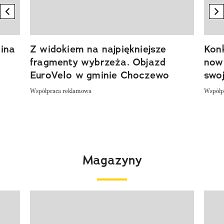
previous element
n
ina
Z widokiem na najpiękniejsze
Kon
fragmenty wybrzeża. Objazd
now
EuroVelo w gminie Choczewo
swoj
Współpraca reklamowa
Współp
Magazyny
Pokazywanie elementu 1 z 4