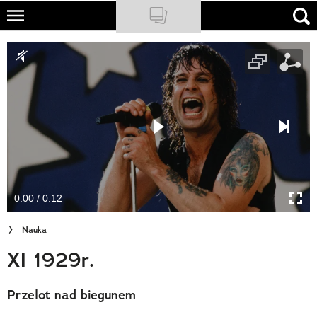
Skip
to
NATIONAL GEOGRAPHIC
main
content
TRAVELER
PODCASTY
Sklep
Newsletter
0:00 / 0:12
Cuda Polski
Nauka
Wielki Konkurs Fotograficzny
XI 1929r.
Trendbook Podróżniczy
Przelot nad biegunem
Polecane