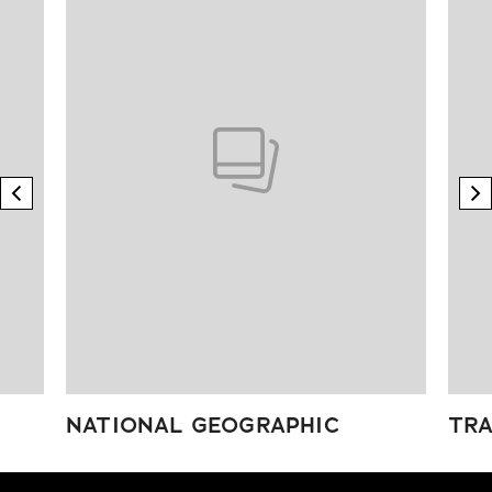
previous element
n
NATIONAL GEOGRAPHIC
TRA