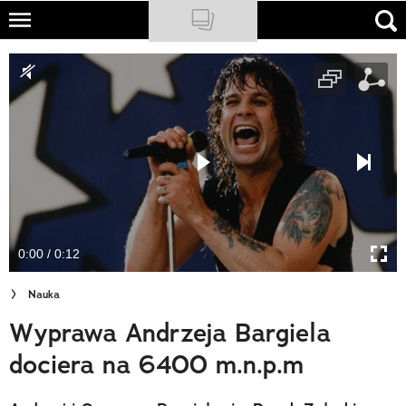
Skip
to
NATIONAL GEOGRAPHIC
main
content
TRAVELER
PODCASTY
Sklep
Newsletter
0:00 / 0:12
Cuda Polski
Nauka
Wielki Konkurs Fotograficzny
Wyprawa Andrzeja Bargiela
Trendbook Podróżniczy
dociera na 6400 m.n.p.m
Polecane