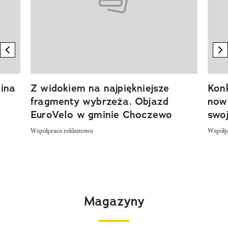
previous element
n
ina
Z widokiem na najpiękniejsze
Kon
fragmenty wybrzeża. Objazd
now
EuroVelo w gminie Choczewo
swoj
Współpraca reklamowa
Współp
Magazyny