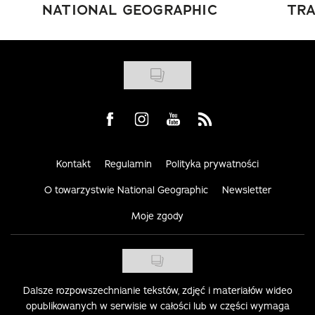
NATIONAL GEOGRAPHIC
TRA
Visit us on Facebook
Visit us on Instagram
Visit us on Youtube
Visit us on Rss
Kontakt
Regulamin
Polityka prywatności
O towarzystwie National Geographic
Newsletter
Moje zgody
Dalsze rozpowszechnianie tekstów, zdjęć i materiałów wideo
opublikowanych w serwisie w całości lub w części wymaga