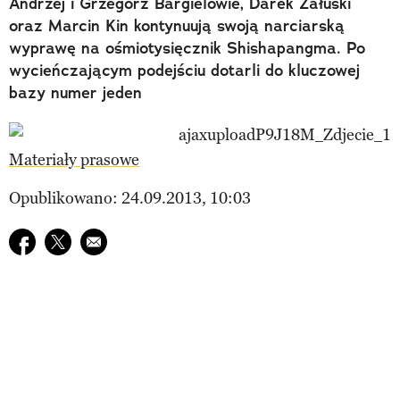
Andrzej i Grzegorz Bargielowie, Darek Załuski
oraz Marcin Kin kontynuują swoją narciarską
wyprawę na ośmiotysięcznik Shishapangma. Po
wycieńczającym podejściu dotarli do kluczowej
bazy numer jeden
Materiały prasowe
Opublikowano: 24.09.2013, 10:03
Udostępnij na facebook
Udostępnij na twitter
E-mail do przyjaciela