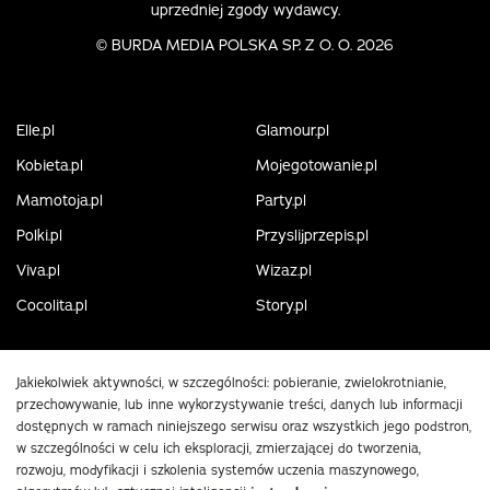
uprzedniej zgody wydawcy.
©
BURDA MEDIA POLSKA SP. Z O. O. 2026
Elle.pl
Glamour.pl
Kobieta.pl
Mojegotowanie.pl
Mamotoja.pl
Party.pl
Polki.pl
Przyslijprzepis.pl
Viva.pl
Wizaz.pl
Cocolita.pl
Story.pl
Jakiekolwiek aktywności, w szczególności: pobieranie, zwielokrotnianie,
przechowywanie, lub inne wykorzystywanie treści, danych lub informacji
dostępnych w ramach niniejszego serwisu oraz wszystkich jego podstron,
w szczególności w celu ich eksploracji, zmierzającej do tworzenia,
rozwoju, modyfikacji i szkolenia systemów uczenia maszynowego,