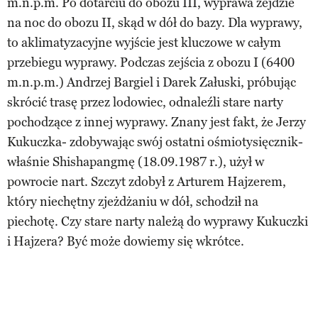
m.n.p.m. Po dotarciu do obozu III, wyprawa zejdzie
na noc do obozu II, skąd w dół do bazy. Dla wyprawy,
to aklimatyzacyjne wyjście jest kluczowe w całym
przebiegu wyprawy. Podczas zejścia z obozu I (6400
m.n.p.m.) Andrzej Bargiel i Darek Załuski, próbując
skrócić trasę przez lodowiec, odnaleźli stare narty
pochodzące z innej wyprawy. Znany jest fakt, że Jerzy
Kukuczka- zdobywając swój ostatni ośmiotysięcznik-
właśnie Shishapangmę (18.09.1987 r.), użył w
powrocie nart. Szczyt zdobył z Arturem Hajzerem,
który niechętny zjeżdżaniu w dół, schodził na
piechotę. Czy stare narty należą do wyprawy Kukuczki
i Hajzera? Być może dowiemy się wkrótce.