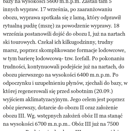
bazy na wysokości 5600 m.n.p.m. Zastali tam 5
innych wypraw. 17 września, po zaaranżowaniu
obozu, wyprawa spotkała się z lamą, który odprawił
rytualną pudżę (mszę) za powodzenie wyprawy. 18
września postanowili dojść do obozu I, już na nartach
ski tourowych. Czekał ich kilkugodzinny, trudny
marsz, poprzez skomplikowane formacje lodowcowe,
w tym barierę lodowcową- tzw. Icefall. Po pokonaniu
trudności, kontynuowali podejście już na nartach, do
obozu pierwszego na wysokości 6400 m.n.p.m. Po
odpoczynku i uzupełnieniu płynów, zjechali do bazy, w
której regenerowali się przed sobotnim (20.09.)
wyjściem aklimatyzacyjnym. Jego celem jest poprzez
obóz pierwszy, dotarcie do obozu II oraz założenie
obozu III. Wg. wstępnych założeń obóz II ma stanąć
na wysokości 6700 m.n.p.m.. Obóz III już na 7500