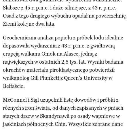
Słabsze z 45 r. p.n.e. i dużo silniejsze, z 43 r. p.n.e.
Osad z tego drugiego wybuchu opadał na powierzchnię
Ziemi kolejne dwa lata.
Geochemiczna analiza popiołu z próbek lodu idealnie
dopasowała wydarzenia z 43 r. p.n.e. z gwałtowną
erupcją wulkanu Omok na Alasce, jedną z
największych w ostatnich 2,5 tys. lat. Wyniki badania
okruchów materiału piroklastycznego potwierdził
wulkanolog Gill Plunkett z Queen's University w
Belfaście.
McConnel i Sigl uzupełnili listę dowodów i próbki z
różnych stron świata, od danych zapisanych w pniach
starych drzew w Skandynawii po osady wapniowe w
jaskiniach północnych Chin. Wszystkie zebrane dane