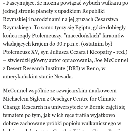
- Fascynujące, że można powiązać wybuch wulkanu po
jednej stronie planety z upadkiem Republiki
Rzymskiej i narodzinami na jej gruzach Cesarstwa
Rzymskiego. To samo tyczy się Egiptu, gdzie dobiegły
końca rządy Ptolemeuszy, ”macedońskich” faraonów
władających krajem do 30 r p.n.e. (ostatnim był
Ptolemeusz XV, syn Juliusza Cezara i Kleopatry - red.)
– stwierdził główny autor opracowania, Joe McConnel
z Desert Research Institute (DRI) w Reno, w
amerykańskim stanie Nevada.
McConnel wspólnie ze szwajcarskim naukowcem
Michaelem Siglem z Oeschger Centre for Climate
Change Research na uniwersytecie w Bernie zajęli się
tematem po tym, jak w ich ręce trafiła wyjątkowo
dobrze zachowane próbki popiołu wulkanicznego w