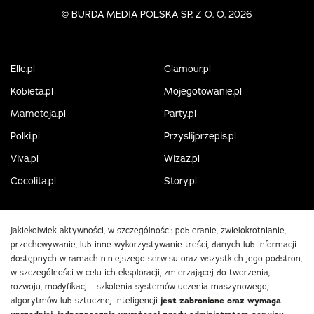
©
BURDA MEDIA POLSKA SP. Z O. O. 2026
Elle.pl
Glamour.pl
Kobieta.pl
Mojegotowanie.pl
Mamotoja.pl
Party.pl
Polki.pl
Przyslijprzepis.pl
Viva.pl
Wizaz.pl
Cocolita.pl
Story.pl
Jakiekolwiek aktywności, w szczególności: pobieranie, zwielokrotnianie,
przechowywanie, lub inne wykorzystywanie treści, danych lub informacji
dostępnych w ramach niniejszego serwisu oraz wszystkich jego podstron,
w szczególności w celu ich eksploracji, zmierzającej do tworzenia,
rozwoju, modyfikacji i szkolenia systemów uczenia maszynowego,
algorytmów lub sztucznej inteligencji
jest zabronione oraz wymaga