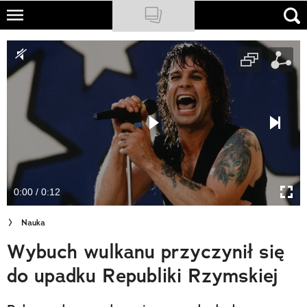
Skip
to
NATIONAL GEOGRAPHIC
main
content
TRAVELER
PODCASTY
Sklep
Newsletter
0:00 / 0:12
Cuda Polski
Nauka
Wielki Konkurs Fotograficzny
Wybuch wulkanu przyczynił się
Trendbook Podróżniczy
do upadku Republiki Rzymskiej
Polecane