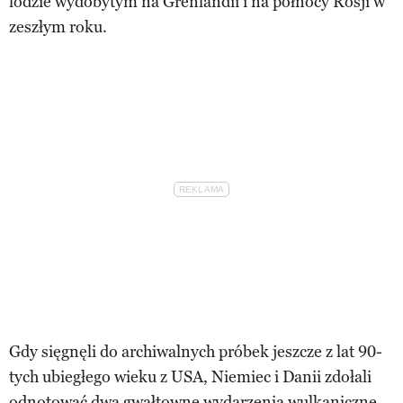
lodzie wydobytym na Grenlandii i na północy Rosji w
zeszłym roku.
Gdy sięgnęli do archiwalnych próbek jeszcze z lat 90-
tych ubiegłego wieku z USA, Niemiec i Danii zdołali
odnotować dwa gwałtowne wydarzenia wulkaniczne.