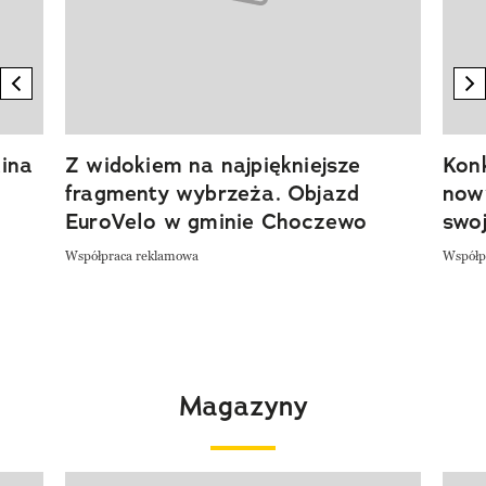
previous element
n
ina
Z widokiem na najpiękniejsze
Kon
fragmenty wybrzeża. Objazd
now
EuroVelo w gminie Choczewo
swoj
Współpraca reklamowa
Współp
Magazyny